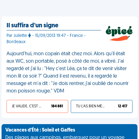
Il suffira d'un signe
Par Juliette
- 15/09/2013 19:47 - France -
Bordeaux
Aujourd'hui, mon copain était chez moi. Alors qu'il était
aux WC, son portable, posé à côté de moi, a vibré. J'ai
regardé et j'ai lu : "Hey c'est Léa, ça te dit de venir visiter
mon lit ce soir ?" Quand il est revenu, il a regardé le
message et m'a dit : "Je dois rentrer, j'ai oublié de nourrir
mon poisson rouge." VDM
JE VALIDE, C'EST UNE VDM
184 881
TU L'AS BIEN MÉRITÉ
12 417
Vacances d'Été : Soleil et Gaffes
Des plages aux campings, embarquez pour un voyage