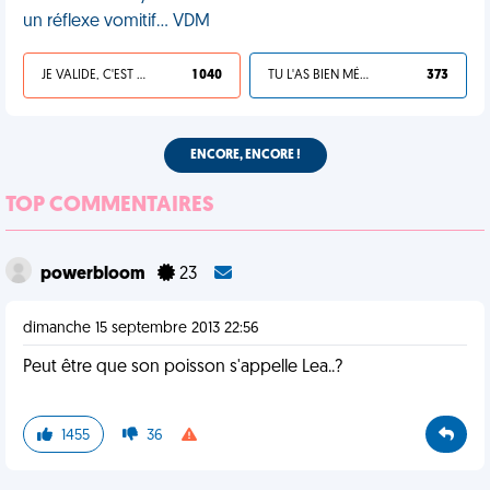
un réflexe vomitif… VDM
JE VALIDE, C'EST UNE VDM
1 040
TU L'AS BIEN MÉRITÉ
373
ENCORE, ENCORE !
TOP COMMENTAIRES
powerbloom
23
dimanche 15 septembre 2013 22:56
Peut être que son poisson s'appelle Lea..?
1455
36