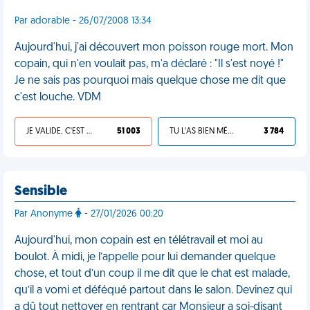
Par adorable - 26/07/2008 13:34
Aujourd'hui, j'ai découvert mon poisson rouge mort. Mon
copain, qui n'en voulait pas, m'a déclaré : "Il s'est noyé !"
Je ne sais pas pourquoi mais quelque chose me dit que
c'est louche. VDM
JE VALIDE, C'EST UNE VDM
51 003
TU L'AS BIEN MÉRITÉ
3 784
Sensible
Par Anonyme
- 27/01/2026 00:20
Aujourd'hui, mon copain est en télétravail et moi au
boulot. À midi, je l’appelle pour lui demander quelque
chose, et tout d’un coup il me dit que le chat est malade,
qu’il a vomi et déféqué partout dans le salon. Devinez qui
a dû tout nettoyer en rentrant car Monsieur a soi-disant