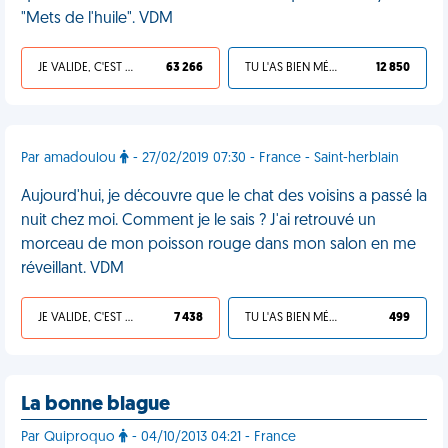
"Mets de l'huile". VDM
JE VALIDE, C'EST UNE VDM
63 266
TU L'AS BIEN MÉRITÉ
12 850
Par amadoulou
- 27/02/2019 07:30 - France - Saint-herblain
Aujourd'hui, je découvre que le chat des voisins a passé la
nuit chez moi. Comment je le sais ? J'ai retrouvé un
morceau de mon poisson rouge dans mon salon en me
réveillant. VDM
JE VALIDE, C'EST UNE VDM
7 438
TU L'AS BIEN MÉRITÉ
499
La bonne blague
Par Quiproquo
- 04/10/2013 04:21 - France