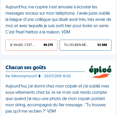
Aujourd'hui, ma copine s'est amusée à écouter les
messages vocaux sur mon téléphone. J'avais juste oublié
la blague d'une collègue qui disait avoir très, très envie de
moi, et avec laquelle je suis sorti hier pour boire un verre.
C'est Pearl Harbor à la maison. VDM
JE VALIDE, C'EST UNE VDM
86 275
TU L'AS BIEN MÉRITÉ
52 488
Chacun ses goûts
Par MAnonymous17
- 23/07/2019 16:00
Aujourd'hui, j'ai dormi chez mon copain et j'ai oublié mes
sous-vêtements chez lui. Je ne m'en suis rendu compte
que quand j'ai reçu une photo de mon copain portant
mon string, accompagné du fier message : "Tu trouves
pas qu'il me va bien ?" VDM