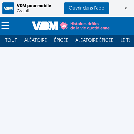
VDM pour mobile
Ouvrir dans l'app
×
Gratuit
TOUT
ALÉATOIRE
ÉPICÉE
ALÉATOIRE ÉPICÉE
LE TO