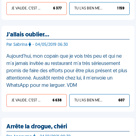
JE VALIDE, C'EST UNE VDM
6 377
TU L'AS BIEN MÉRITÉ
1 159
J'allais oublier…
Par Sabrina
- 04/05/2019 06:30
Aujourd'hui, mon copain que je vois très peu et qui ne
m'a jamais invitée au restaurant m'a très sérieusement
promis de faire des efforts pour être plus présent et plus
attentionné. Aussitôt rentré chez lui, il m'envoie un
WhatsApp pour me larguer. VDM
JE VALIDE, C'EST UNE VDM
6 638
TU L'AS BIEN MÉRITÉ
607
Arrête la drogue, chéri