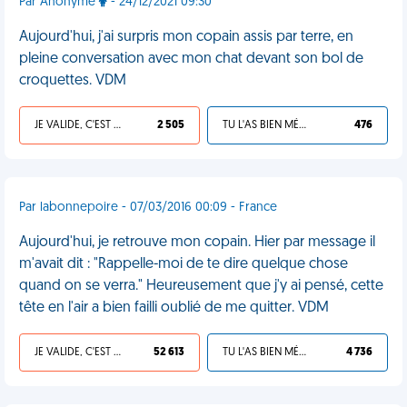
Par Anonyme
- 24/12/2021 09:30
Aujourd'hui, j'ai surpris mon copain assis par terre, en
pleine conversation avec mon chat devant son bol de
croquettes. VDM
JE VALIDE, C'EST UNE VDM
2 505
TU L'AS BIEN MÉRITÉ
476
Par labonnepoire - 07/03/2016 00:09 - France
Aujourd'hui, je retrouve mon copain. Hier par message il
m'avait dit : "Rappelle-moi de te dire quelque chose
quand on se verra." Heureusement que j'y ai pensé, cette
tête en l'air a bien failli oublié de me quitter. VDM
JE VALIDE, C'EST UNE VDM
52 613
TU L'AS BIEN MÉRITÉ
4 736