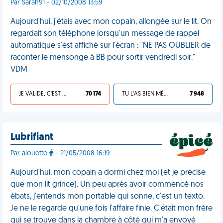
Par Sarah91 - 02/10/2008 13:59
Aujourd'hui, j'étais avec mon copain, allongée sur le lit. On
regardait son téléphone lorsqu'un message de rappel
automatique s'est affiché sur l'écran : "NE PAS OUBLIER de
raconter le mensonge à BB pour sortir vendredi soir."
VDM
JE VALIDE, C'EST UNE VDM
70 174
TU L'AS BIEN MÉRITÉ
7 948
Lubrifiant
Par alouette
- 21/05/2008 16:19
Aujourd'hui, mon copain a dormi chez moi (et je précise
que mon lit grince). Un peu après avoir commencé nos
ébats, j'entends mon portable qui sonne, c'est un texto.
Je ne le regarde qu'une fois l'affaire finie. C'était mon frère
qui se trouve dans la chambre à côté qui m'a envoyé