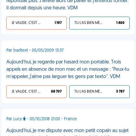
répondait plus. J'arrête alors de parler et j'entends ronfler.
Il dormait depuis une heure. VDM
JE VALIDE, C'EST UNE VDM
1 197
TU L'AS BIEN MÉRITÉ
1 460
Par badtext - 05/05/2009 13:37
Aujourd'hui, je regarde par hasard mon portable. Trois
appels en absence de mon mec et un message : "Peux-tu
m'appeler, j'aime pas larguer les gens par texto". VDM
JE VALIDE, C'EST UNE VDM
68 707
TU L'AS BIEN MÉRITÉ
3 787
Par Lucy
- 05/10/2018 21:00 - France
Aujourd'hui, je me dispute avec mon petit copain au sujet