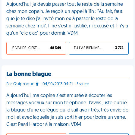
Aujourd'hui, je devais passer tout le reste de la semaine
chez mon copain. Je reçois un appel à 11h : "Au fait, faut
que je te dise j'ai invité mon ex à passer le reste de la
semaine chez moi". Il ne s'est ni justifié, ni excusé et il n'y a
qu'un "clic clac" pour dormir. VDM
JE VALIDE, C'EST UNE VDM
48 349
TU L'AS BIEN MÉRITÉ
3 772
La bonne blague
Par Quiproquo
- 04/10/2013 04:21 - France
Aujourd'hui, ma copine s'est amusée à écouter les
messages vocaux sur mon téléphone. J'avais juste oublié
la blague d'une collègue qui disait avoir très, très envie de
moi, et avec laquelle je suis sorti hier pour boire un verre.
C'est Pearl Harbor à la maison. VDM