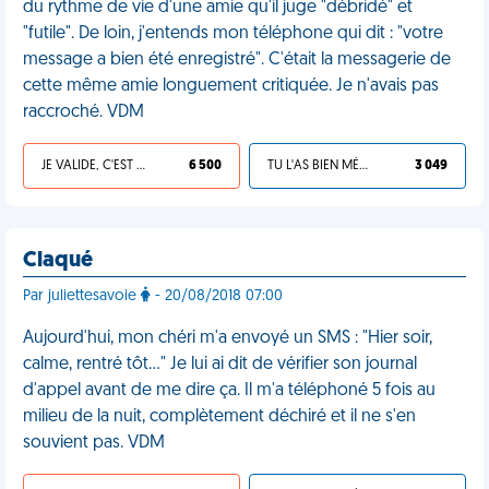
du rythme de vie d'une amie qu'il juge "débridé" et
"futile". De loin, j'entends mon téléphone qui dit : "votre
message a bien été enregistré". C'était la messagerie de
cette même amie longuement critiquée. Je n'avais pas
raccroché. VDM
JE VALIDE, C'EST UNE VDM
6 500
TU L'AS BIEN MÉRITÉ
3 049
Claqué
Par juliettesavoie
- 20/08/2018 07:00
Aujourd'hui, mon chéri m'a envoyé un SMS : "Hier soir,
calme, rentré tôt…" Je lui ai dit de vérifier son journal
d'appel avant de me dire ça. Il m'a téléphoné 5 fois au
milieu de la nuit, complètement déchiré et il ne s'en
souvient pas. VDM