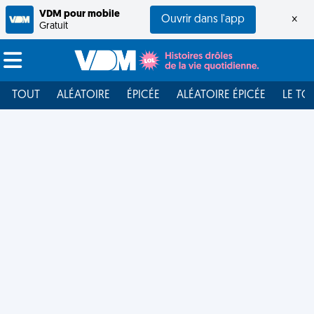
VDM pour mobile
Ouvrir dans l'app
×
Gratuit
TOUT
ALÉATOIRE
ÉPICÉE
ALÉATOIRE ÉPICÉE
LE TO