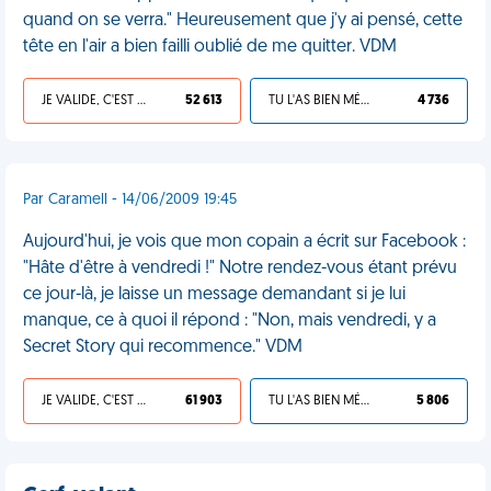
quand on se verra." Heureusement que j'y ai pensé, cette
tête en l'air a bien failli oublié de me quitter. VDM
JE VALIDE, C'EST UNE VDM
52 613
TU L'AS BIEN MÉRITÉ
4 736
Par Caramell - 14/06/2009 19:45
Aujourd'hui, je vois que mon copain a écrit sur Facebook :
"Hâte d'être à vendredi !" Notre rendez-vous étant prévu
ce jour-là, je laisse un message demandant si je lui
manque, ce à quoi il répond : "Non, mais vendredi, y a
Secret Story qui recommence." VDM
JE VALIDE, C'EST UNE VDM
61 903
TU L'AS BIEN MÉRITÉ
5 806