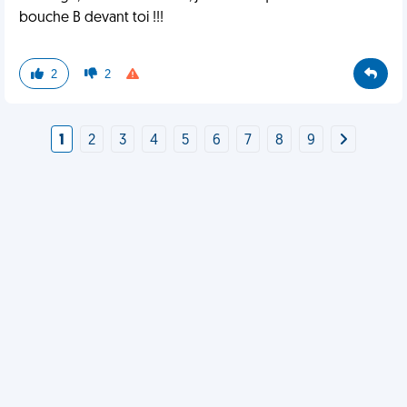
bouche B devant toi !!!
2
2
1
2
3
4
5
6
7
8
9