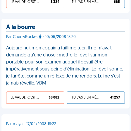
JE VALIDE, C'EST UNE VDM
8 324
TU L'AS BIEN MÉRITÉ
685
À la bourre
Par CherryRocket
- 10/06/2008 13:20
Aujourd'hui, mon copain a failli me tuer. Il ne m'avait
demandé qu'une chose : mettre le réveil sur mon
portable pour son examen auquel il devait être
impérativement sous peine d'élimination. Le réveil sonne,
je l'arrête, comme un réflexe. Je me rendors. Lui ne s'est
jamais réveillé. VDM
JE VALIDE, C'EST UNE VDM
38 082
TU L'AS BIEN MÉRITÉ
41 257
Par maya - 17/04/2008 16:22