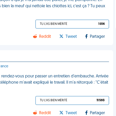
garçon à qui je n’ai jamais osé parler, je me pomponne. En
’es bien la meuf qui nettoie les chiottes ici, c’est ça ? Tu peux
TU L'AS BIEN MÉRITÉ
1 014
Reddit
Tweet
Partager
France
it rendez-vous pour passer un entretien d'embauche. Arrivée
 téléphone m'avait expliqué le travail. Il m'a rétorqué : "C'était
TU L'AS BIEN MÉRITÉ
11 593
Reddit
Tweet
Partager