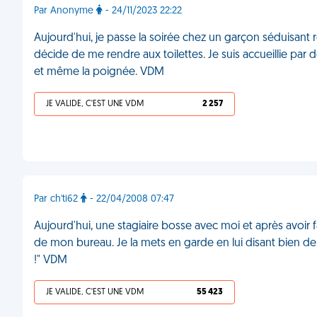
Par Anonyme
- 24/11/2023 22:22
Aujourd'hui, je passe la soirée chez un garçon séduisant re
décide de me rendre aux toilettes. Je suis accueillie par d
et même la poignée. VDM
JE VALIDE, C'EST UNE VDM
2 257
Par ch'ti62
- 22/04/2008 07:47
Aujourd'hui, une stagiaire bosse avec moi et après avoir f
de mon bureau. Je la mets en garde en lui disant bien de s
!" VDM
JE VALIDE, C'EST UNE VDM
55 423