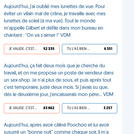
Aujourd'hui, j'ai oublié mes lunettes de vue. Pour
éviter un vilain mal de crâne, je travaille avec mes
lunettes de soleil (à ma vue). Tout le monde
m'appelle Gilbert et défile dans mon bureau en
chantant : "On va s'aimer !" VDM
JE VALIDE, C'EST UNE VDM
52 335
TU L'AS BIEN MÉRITÉ
6 351
Aujourd'hui, ça fait deux mois que je cherche du
travail, et on me propose un poste de vendeur dans
un sex-shop. Je n'ai plus de sous, et puis après tout
c'est temporaire, juste deux mois. Si j'avais su que,
dès le deuxième jour, j'encaisserais mon père... VDM
JE VALIDE, C'EST UNE VDM
63 862
TU L'AS BIEN MÉRITÉ
3 257
Aujourd'hui, après avoir câliné Poochoo et lui avoir
susurré un "bonne nuit" comme chaque soir, il m'a