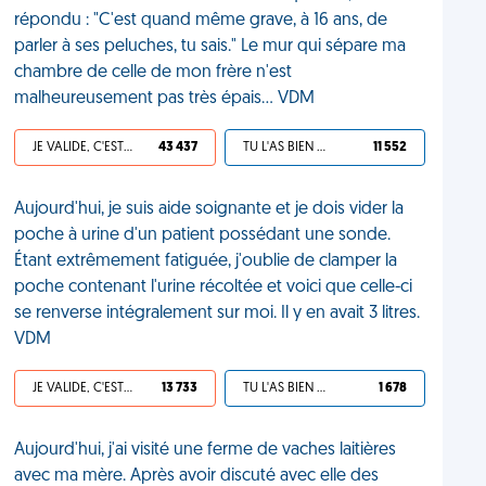
répondu : "C'est quand même grave, à 16 ans, de
parler à ses peluches, tu sais." Le mur qui sépare ma
chambre de celle de mon frère n'est
malheureusement pas très épais... VDM
JE VALIDE, C'EST UNE VDM
43 437
TU L'AS BIEN MÉRITÉ
11 552
Aujourd'hui, je suis aide soignante et je dois vider la
poche à urine d'un patient possédant une sonde.
Étant extrêmement fatiguée, j'oublie de clamper la
poche contenant l'urine récoltée et voici que celle-ci
se renverse intégralement sur moi. Il y en avait 3 litres.
VDM
JE VALIDE, C'EST UNE VDM
13 733
TU L'AS BIEN MÉRITÉ
1 678
Aujourd'hui, j'ai visité une ferme de vaches laitières
avec ma mère. Après avoir discuté avec elle des