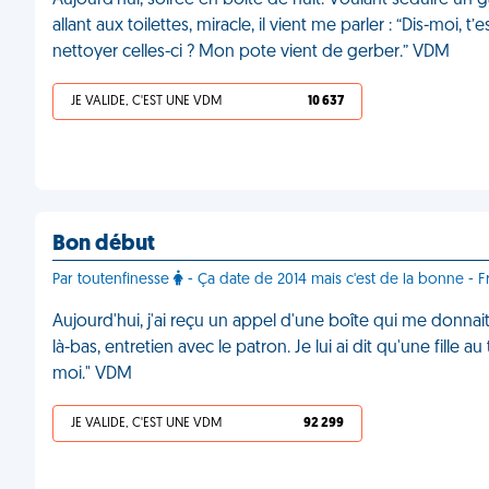
Aujourd’hui, soirée en boîte de nuit. Voulant séduire un 
allant aux toilettes, miracle, il vient me parler : “Dis-moi, t
nettoyer celles-ci ? Mon pote vient de gerber.” VDM
JE VALIDE, C'EST UNE VDM
10 637
Bon début
Par toutenfinesse
- Ça date de 2014 mais c'est de la bonne - 
Aujourd'hui, j'ai reçu un appel d'une boîte qui me donna
là-bas, entretien avec le patron. Je lui ai dit qu'une fille au
moi." VDM
JE VALIDE, C'EST UNE VDM
92 299