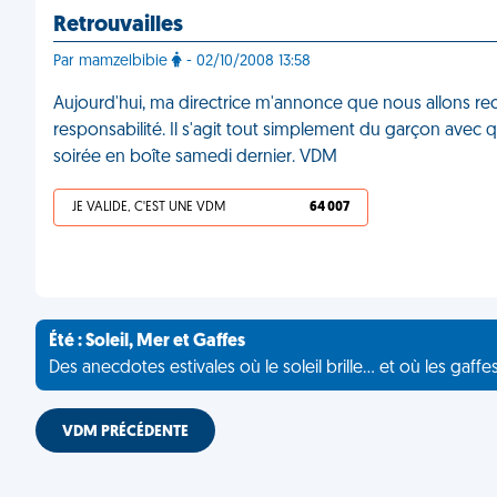
Retrouvailles
Par mamzelbibie
- 02/10/2008 13:58
Aujourd'hui, ma directrice m'annonce que nous allons r
responsabilité. Il s'agit tout simplement du garçon avec q
soirée en boîte samedi dernier. VDM
JE VALIDE, C'EST UNE VDM
64 007
Été : Soleil, Mer et Gaffes
Des anecdotes estivales où le soleil brille... et où les gaffe
VDM PRÉCÉDENTE