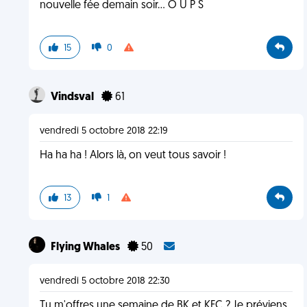
nouvelle fée demain soir... O U P S
15
0
Vindsval
61
vendredi 5 octobre 2018 22:19
Ha ha ha ! Alors là, on veut tous savoir !
13
1
Flying Whales
50
vendredi 5 octobre 2018 22:30
Tu m'offres une semaine de BK et KFC ? Je préviens,