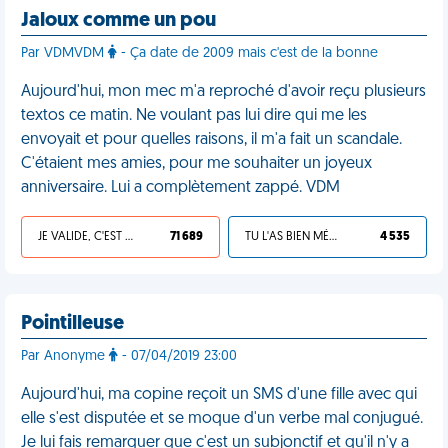
Jaloux comme un pou
Par VDMVDM
- Ça date de 2009 mais c'est de la bonne
Aujourd'hui, mon mec m'a reproché d'avoir reçu plusieurs
textos ce matin. Ne voulant pas lui dire qui me les
envoyait et pour quelles raisons, il m'a fait un scandale.
C'étaient mes amies, pour me souhaiter un joyeux
anniversaire. Lui a complètement zappé. VDM
JE VALIDE, C'EST UNE VDM
71 689
TU L'AS BIEN MÉRITÉ
4 535
Pointilleuse
Par Anonyme
- 07/04/2019 23:00
Aujourd'hui, ma copine reçoit un SMS d'une fille avec qui
elle s'est disputée et se moque d'un verbe mal conjugué.
Je lui fais remarquer que c'est un subjonctif et qu'il n'y a