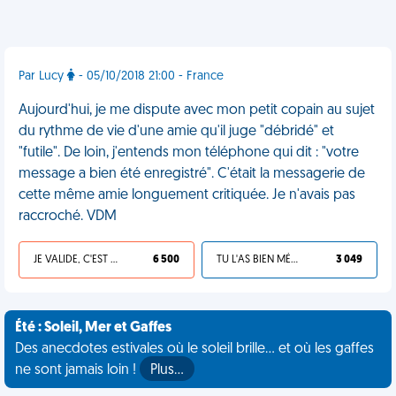
Par Lucy
- 05/10/2018 21:00 - France
Aujourd'hui, je me dispute avec mon petit copain au sujet
du rythme de vie d'une amie qu'il juge "débridé" et
"futile". De loin, j'entends mon téléphone qui dit : "votre
message a bien été enregistré". C'était la messagerie de
cette même amie longuement critiquée. Je n'avais pas
raccroché. VDM
JE VALIDE, C'EST UNE VDM
6 500
TU L'AS BIEN MÉRITÉ
3 049
Été : Soleil, Mer et Gaffes
Des anecdotes estivales où le soleil brille... et où les gaffes
ne sont jamais loin !
Plus…