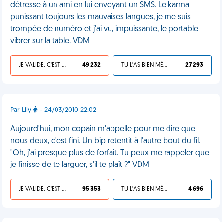
détresse à un ami en lui envoyant un SMS. Le karma
punissant toujours les mauvaises langues, je me suis
trompée de numéro et j'ai vu, impuissante, le portable
vibrer sur la table. VDM
JE VALIDE, C'EST UNE VDM
49 232
TU L'AS BIEN MÉRITÉ
27 293
Par Lily
- 24/03/2010 22:02
Aujourd'hui, mon copain m'appelle pour me dire que
nous deux, c'est fini. Un bip retentit à l'autre bout du fil.
"Oh, j'ai presque plus de forfait. Tu peux me rappeler que
je finisse de te larguer, s'il te plaît ?" VDM
JE VALIDE, C'EST UNE VDM
95 353
TU L'AS BIEN MÉRITÉ
4 696