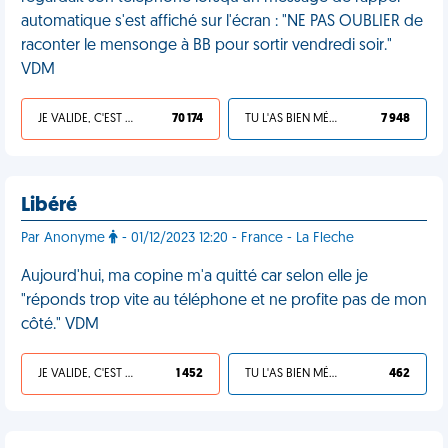
automatique s'est affiché sur l'écran : "NE PAS OUBLIER de
raconter le mensonge à BB pour sortir vendredi soir."
VDM
JE VALIDE, C'EST UNE VDM
70 174
TU L'AS BIEN MÉRITÉ
7 948
Libéré
Par Anonyme
- 01/12/2023 12:20 - France - La Fleche
Aujourd'hui, ma copine m'a quitté car selon elle je
"réponds trop vite au téléphone et ne profite pas de mon
côté." VDM
JE VALIDE, C'EST UNE VDM
1 452
TU L'AS BIEN MÉRITÉ
462