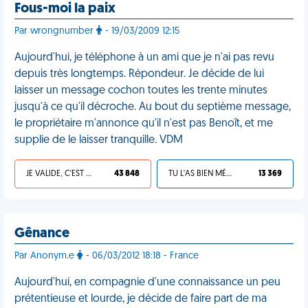
Fous-moi la paix
Par wrongnumber
- 19/03/2009 12:15
Aujourd'hui, je téléphone à un ami que je n'ai pas revu
depuis très longtemps. Répondeur. Je décide de lui
laisser un message cochon toutes les trente minutes
jusqu'à ce qu'il décroche. Au bout du septième message,
le propriétaire m'annonce qu'il n'est pas Benoît, et me
supplie de le laisser tranquille. VDM
JE VALIDE, C'EST UNE VDM
43 848
TU L'AS BIEN MÉRITÉ
13 369
Gênance
Par Anonym.e
- 06/03/2012 18:18 - France
Aujourd'hui, en compagnie d'une connaissance un peu
prétentieuse et lourde, je décide de faire part de ma