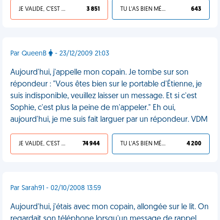
JE VALIDE, C'EST UNE VDM
3 851
TU L'AS BIEN MÉRITÉ
643
Par QueenB
- 23/12/2009 21:03
Aujourd'hui, j'appelle mon copain. Je tombe sur son
répondeur : "Vous êtes bien sur le portable d'Étienne, je
suis indisponible, veuillez laisser un message. Et si c'est
Sophie, c'est plus la peine de m'appeler." Eh oui,
aujourd'hui, je me suis fait larguer par un répondeur. VDM
JE VALIDE, C'EST UNE VDM
74 944
TU L'AS BIEN MÉRITÉ
4 200
Par Sarah91 - 02/10/2008 13:59
Aujourd'hui, j'étais avec mon copain, allongée sur le lit. On
regardait son téléphone lorsqu'un message de rappel