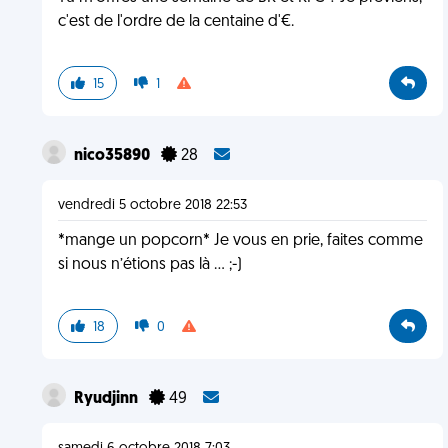
c'est de l'ordre de la centaine d'€.
15
1
nico35890
28
vendredi 5 octobre 2018 22:53
*mange un popcorn* Je vous en prie, faites comme
si nous n’étions pas là ... ;-)
18
0
Ryudjinn
49