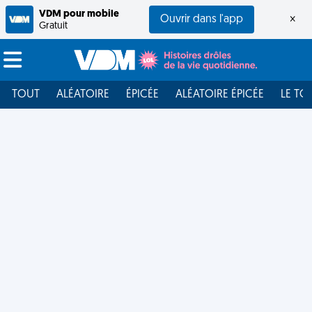
VDM pour mobile
Ouvrir dans l'app
×
Gratuit
TOUT
ALÉATOIRE
ÉPICÉE
ALÉATOIRE ÉPICÉE
LE TO