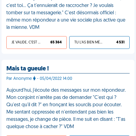
c'est toi... Ça t'ennuierait de raccrocher ? Je voulais
tomber sur ta messagerie." C'est désormais officiel :
même mon répondeur a une vie sociale plus active que
la mienne. VDM
JE VALIDE, C'EST UNE VDM
65 364
TU L'AS BIEN MÉRITÉ
4 531
Mais ta gueule !
Par Anonyme
- 05/04/2022 14:00
Aujourd'hui, j'écoute des messages sur mon répondeur.
Mon conjoint n'arrête pas de demander "C'est qui ?
Qu'est qu'il dit ?" en fronçant les sourcils pour écouter.
Me sentant oppressée et n'entendant pas bien les
messages, je change de pièce. Il me suit en disant : "T'as
quelque chose à cacher ?" VDM