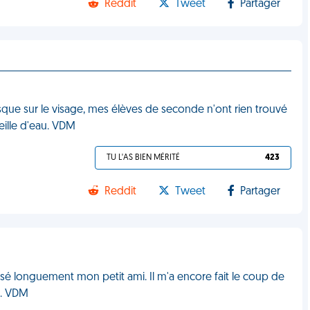
Reddit
Tweet
Partager
asque sur le visage, mes élèves de seconde n'ont rien trouvé
eille d'eau. VDM
TU L'AS BIEN MÉRITÉ
423
Reddit
Tweet
Partager
ssé longuement mon petit ami. Il m'a encore fait le coup de
u. VDM