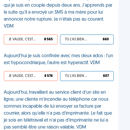
qui je suis en couple depuis deux ans. J'apprends par
la suite qu'il a envoyé un SMS à ma mère pour lui
annoncer notre rupture. Je n'étais pas au courant.
VDM
JE VALIDE, C'EST UNE VDM
8 565
TU L'AS BIEN MÉRITÉ
660
Aujourd'hui je suis confinée avec mes deux ados : l'un
est hypocondriaque, l'autre est hyperactif. VDM
JE VALIDE, C'EST UNE VDM
6 576
TU L'AS BIEN MÉRITÉ
607
Aujourd'hui, travaillant au service client d’un site en
ligne, une cliente m’incendie au téléphone car nous
sommes incapable de lui envoyer sa facture par
courrier, alors qu’elle n’a pas d’imprimante. Le fait que
je sois en télétravail et n’ai pas d’imprimante ne lui a
pas semblé être une raison valable. VDM