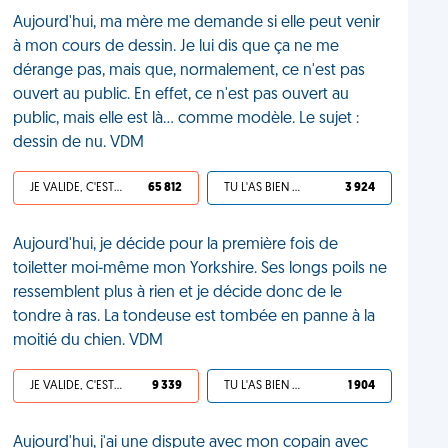
Aujourd'hui, ma mère me demande si elle peut venir
à mon cours de dessin. Je lui dis que ça ne me
dérange pas, mais que, normalement, ce n'est pas
ouvert au public. En effet, ce n'est pas ouvert au
public, mais elle est là... comme modèle. Le sujet :
dessin de nu. VDM
JE VALIDE, C'EST UNE VDM
65 812
TU L'AS BIEN MÉRITÉ
3 924
Aujourd'hui, je décide pour la première fois de
toiletter moi-même mon Yorkshire. Ses longs poils ne
ressemblent plus à rien et je décide donc de le
tondre à ras. La tondeuse est tombée en panne à la
moitié du chien. VDM
JE VALIDE, C'EST UNE VDM
9 339
TU L'AS BIEN MÉRITÉ
1 904
Aujourd'hui, j'ai une dispute avec mon copain avec