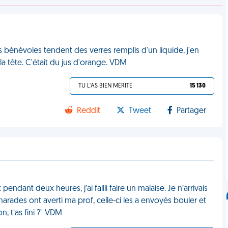
s bénévoles tendent des verres remplis d'un liquide, j'en
la tête. C'était du jus d'orange. VDM
TU L'AS BIEN MÉRITÉ
15 130
Reddit
Tweet
Partager
 pendant deux heures, j’ai failli faire un malaise. Je n’arrivais
arades ont averti ma prof, celle-ci les a envoyés bouler et
, t’as fini ?" VDM