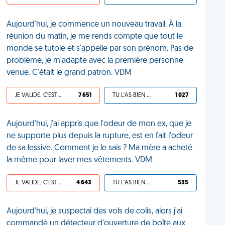
Aujourd'hui, je commence un nouveau travail. À la
réunion du matin, je me rends compte que tout le
monde se tutoie et s'appelle par son prénom. Pas de
problème, je m'adapte avec la première personne
venue. C'était le grand patron. VDM
JE VALIDE, C'EST UNE VDM
7 651
TU L'AS BIEN MÉRITÉ
1 027
Aujourd'hui, j'ai appris que l'odeur de mon ex, que je
ne supporte plus depuis la rupture, est en fait l'odeur
de sa lessive. Comment je le sais ? Ma mère a acheté
la même pour laver mes vêtements. VDM
JE VALIDE, C'EST UNE VDM
4 643
TU L'AS BIEN MÉRITÉ
535
Aujourd'hui, je suspectai des vols de colis, alors j'ai
commandé un détecteur d'ouverture de boîte aux