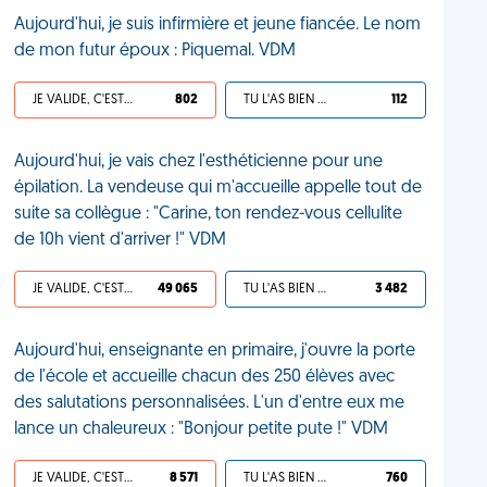
Aujourd'hui, je suis infirmière et jeune fiancée. Le nom
de mon futur époux : Piquemal. VDM
JE VALIDE, C'EST UNE VDM
802
TU L'AS BIEN MÉRITÉ
112
Aujourd'hui, je vais chez l'esthéticienne pour une
épilation. La vendeuse qui m'accueille appelle tout de
suite sa collègue : "Carine, ton rendez-vous cellulite
de 10h vient d'arriver !" VDM
JE VALIDE, C'EST UNE VDM
49 065
TU L'AS BIEN MÉRITÉ
3 482
Aujourd'hui, enseignante en primaire, j'ouvre la porte
de l'école et accueille chacun des 250 élèves avec
des salutations personnalisées. L'un d'entre eux me
lance un chaleureux : "Bonjour petite pute !" VDM
JE VALIDE, C'EST UNE VDM
8 571
TU L'AS BIEN MÉRITÉ
760