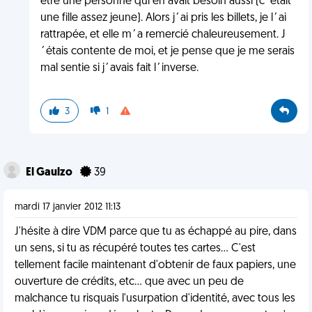
être une personne qui en avait besoin aussi (c´était
une fille assez jeune). Alors j´ai pris les billets, je l´ai
rattrapée, et elle m´a remercié chaleureusement. J
´étais contente de moi, et je pense que je me serais
mal sentie si j´avais fait l´inverse.
3
1
El Gaulzo
39
mardi 17 janvier 2012 11:13
J'hésite à dire VDM parce que tu as échappé au pire, dans
un sens, si tu as récupéré toutes tes cartes... C'est
tellement facile maintenant d'obtenir de faux papiers, une
ouverture de crédits, etc... que avec un peu de
malchance tu risquais l'usurpation d'identité, avec tous les