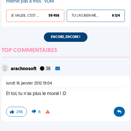
même pas à moi." VDM
JE VALIDE, C'EST UNE VDM
59 456
TU L'AS BIEN MÉRITÉ
6 124
ENCORE, ENCORE !
TOP COMMENTAIRES
arachnosoft
38
lundi 16 janvier 2012 19:04
Et toi, tu n'as plus le moral ! :D
246
8