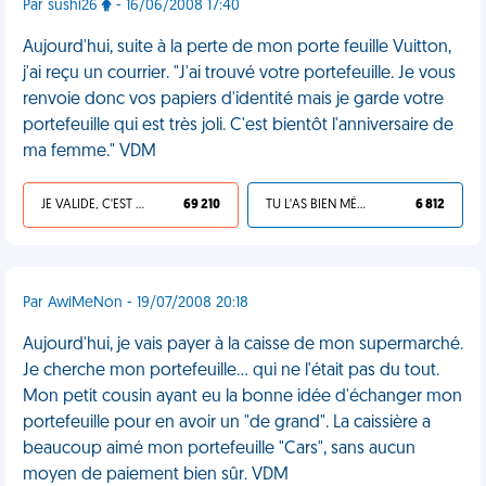
Par sushi26
- 16/06/2008 17:40
Aujourd'hui, suite à la perte de mon porte feuille Vuitton,
j'ai reçu un courrier. "J'ai trouvé votre portefeuille. Je vous
renvoie donc vos papiers d'identité mais je garde votre
portefeuille qui est très joli. C'est bientôt l'anniversaire de
ma femme." VDM
JE VALIDE, C'EST UNE VDM
69 210
TU L'AS BIEN MÉRITÉ
6 812
Par AwiMeNon - 19/07/2008 20:18
Aujourd'hui, je vais payer à la caisse de mon supermarché.
Je cherche mon portefeuille... qui ne l'était pas du tout.
Mon petit cousin ayant eu la bonne idée d'échanger mon
portefeuille pour en avoir un "de grand". La caissière a
beaucoup aimé mon portefeuille "Cars", sans aucun
moyen de paiement bien sûr. VDM