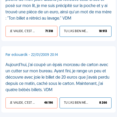
posé sur mon lit, je me suis précipité sur la poche et y ai
trouvé une pièce de un euro, ainsi qu'un mot de ma mère
: "Ton billet a rétréci au lavage." VDM
JE VALIDE, C'EST UNE VDM
71 318
TU L'AS BIEN MÉRITÉ
18 913
Par edouardk - 22/01/2009 20:14
Aujourd'hui, j'ai coupé un épais morceau de carton avec
un cutter sur mon bureau. Ayant fini, je range un peu et
découvre avec joie le billet de 20 euros que j'avais perdu
depuis ce matin, caché sous le carton. Maintenant, j'ai
quatre bébés billets. VDM
JE VALIDE, C'EST UNE VDM
46 196
TU L'AS BIEN MÉRITÉ
8 266