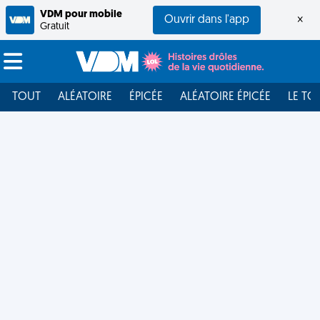
VDM pour mobile
Ouvrir dans l'app
×
Gratuit
TOUT
ALÉATOIRE
ÉPICÉE
ALÉATOIRE ÉPICÉE
LE TO