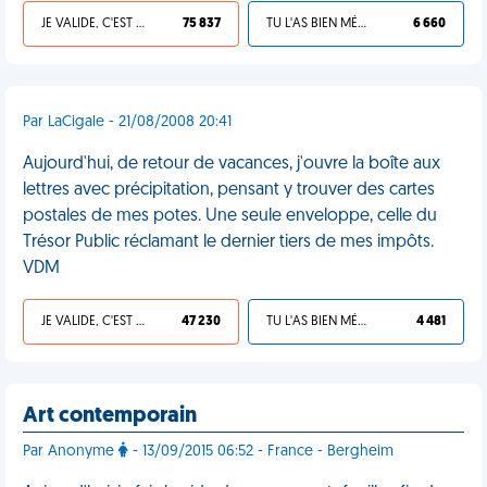
JE VALIDE, C'EST UNE VDM
75 837
TU L'AS BIEN MÉRITÉ
6 660
Par LaCigale - 21/08/2008 20:41
Aujourd'hui, de retour de vacances, j'ouvre la boîte aux
lettres avec précipitation, pensant y trouver des cartes
postales de mes potes. Une seule enveloppe, celle du
Trésor Public réclamant le dernier tiers de mes impôts.
VDM
JE VALIDE, C'EST UNE VDM
47 230
TU L'AS BIEN MÉRITÉ
4 481
Art contemporain
Par Anonyme
- 13/09/2015 06:52 - France - Bergheim