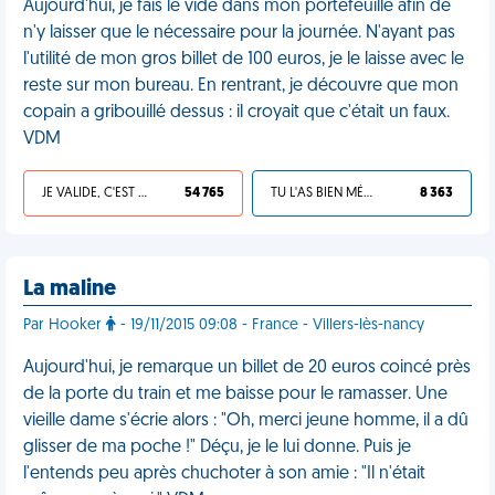
Aujourd'hui, je fais le vide dans mon portefeuille afin de
n'y laisser que le nécessaire pour la journée. N'ayant pas
l'utilité de mon gros billet de 100 euros, je le laisse avec le
reste sur mon bureau. En rentrant, je découvre que mon
copain a gribouillé dessus : il croyait que c'était un faux.
VDM
JE VALIDE, C'EST UNE VDM
54 765
TU L'AS BIEN MÉRITÉ
8 363
La maline
Par Hooker
- 19/11/2015 09:08 - France - Villers-lès-nancy
Aujourd'hui, je remarque un billet de 20 euros coincé près
de la porte du train et me baisse pour le ramasser. Une
vieille dame s'écrie alors : "Oh, merci jeune homme, il a dû
glisser de ma poche !" Déçu, je le lui donne. Puis je
l'entends peu après chuchoter à son amie : "Il n'était