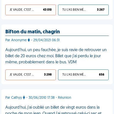
JE VALIDE, C'EST UNE VDM
43 010
TU L'AS BIEN MÉRITÉ
3 267
Bifton du matin, chagrin
Par Anonyme
- 29/04/2021 06:31
Aujourd'hui, un peu fauchée, je suis ravie de retrouver un
billet de 20 euros chez moi. Billet que j'ai perdu le jour
même, probablement dans le bus. VDM
JE VALIDE, C'EST UNE VDM
3 298
TU L'AS BIEN MÉRITÉ
656
Par Cathyy
- 30/06/2010 17:38 - Réunion
Aujourd'hui, j'ai oublié un billet de vingt euros dans la
poche de mon jean. Quand j'ai retrouvé celui-ci sec et