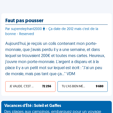
Faut pas pousser
Par superelephant2000
- Ça date de 2012 mais c'est de la
bonne - Reserved
Aujourd'hui, je reçois un colis contenant mon porte-
monnaie, que j'avais perdu il y a une semaine, et dans
lequel se trouvaient 200€ et toutes mes cartes. Heureux,
j'ouvre mon porte-monnaie. L'argent a disparu et à la
place il y a un petit mot sur lequel est écrit : "J'ai un peu
de morale, mais pas tant que ça…" VDM
JE VALIDE, C'EST UNE VDM
72 256
TU L'AS BIEN MÉRITÉ
9 680
Vacances d'Été : Soleil et Gaffes
Des plages aux campings, embarquez pour un voyage