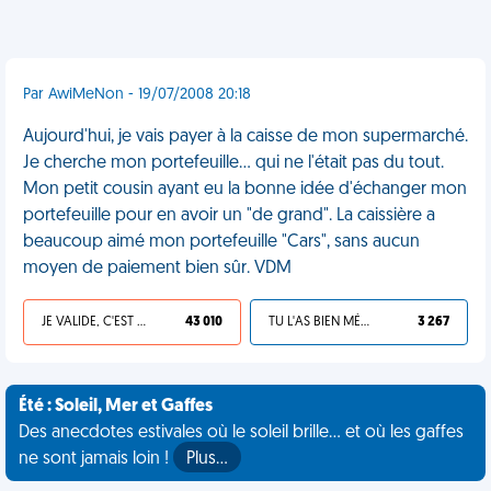
Par AwiMeNon - 19/07/2008 20:18
Aujourd'hui, je vais payer à la caisse de mon supermarché.
Je cherche mon portefeuille... qui ne l'était pas du tout.
Mon petit cousin ayant eu la bonne idée d'échanger mon
portefeuille pour en avoir un "de grand". La caissière a
beaucoup aimé mon portefeuille "Cars", sans aucun
moyen de paiement bien sûr. VDM
JE VALIDE, C'EST UNE VDM
43 010
TU L'AS BIEN MÉRITÉ
3 267
Été : Soleil, Mer et Gaffes
Des anecdotes estivales où le soleil brille... et où les gaffes
ne sont jamais loin !
Plus…