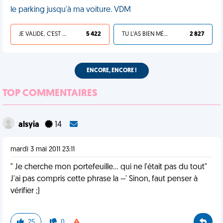
le parking jusqu'à ma voiture. VDM
JE VALIDE, C'EST UNE VDM
5 422
TU L'AS BIEN MÉRITÉ
2 827
ENCORE, ENCORE !
TOP COMMENTAIRES
alsyia
14
mardi 3 mai 2011 23:11
" Je cherche mon portefeuille... qui ne l'était pas du tout"
J'ai pas compris cette phrase la --' Sinon, faut penser à
vérifier ;)
25
0