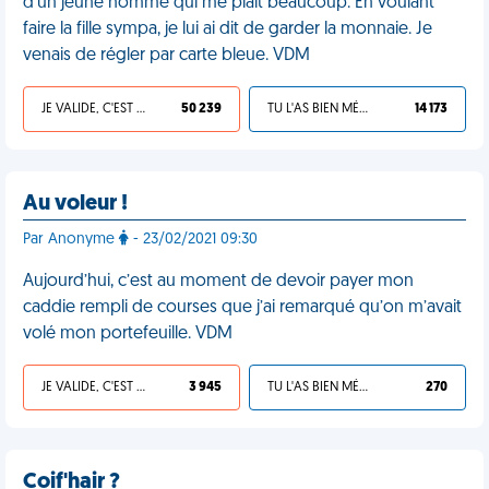
d'un jeune homme qui me plaît beaucoup. En voulant
faire la fille sympa, je lui ai dit de garder la monnaie. Je
venais de régler par carte bleue. VDM
JE VALIDE, C'EST UNE VDM
50 239
TU L'AS BIEN MÉRITÉ
14 173
Au voleur !
Par Anonyme
- 23/02/2021 09:30
Aujourd’hui, c’est au moment de devoir payer mon
caddie rempli de courses que j’ai remarqué qu’on m’avait
volé mon portefeuille. VDM
JE VALIDE, C'EST UNE VDM
3 945
TU L'AS BIEN MÉRITÉ
270
Coif'hair ?