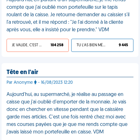
Aujourd'hui, en partant d'un supermarché, je me rends
compte que j'ai oublié mon portefeuille sur le tapis
roulant de la caisse. Je retourne demander au caissier s'il
l'a retrouvé, et il me répond : "Je l'ai donné à la cliente
après vous, elle a insisté pour le prendre." VDM
JE VALIDE, C'EST UNE VDM
104 258
TU L'AS BIEN MÉRITÉ
9 445
Tête en l'air
Par Anonyme
- 16/08/2023 12:20
Aujourd'hui, au supermarché, je réalise au passage en
caisse que j'ai oublié d'emporter de la monnaie. Je vais
donc en chercher en vitesse pendant que la caissière
garde mes articles. C'est une fois rentré chez moi avec
mes courses payées que je que me rends compte que
j'avais laissé mon portefeuille en caisse. VDM