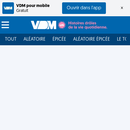
VDM pour mobile
Ouvrir dans l'app
×
Gratuit
TOUT
ALÉATOIRE
ÉPICÉE
ALÉATOIRE ÉPICÉE
LE TO