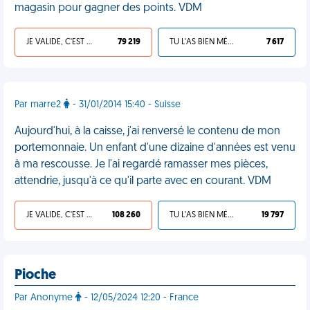
magasin pour gagner des points. VDM
JE VALIDE, C'EST UNE VDM
79 219
TU L'AS BIEN MÉRITÉ
7 617
Par marre2
- 31/01/2014 15:40 - Suisse
Aujourd'hui, à la caisse, j'ai renversé le contenu de mon
portemonnaie. Un enfant d'une dizaine d'années est venu
à ma rescousse. Je l'ai regardé ramasser mes pièces,
attendrie, jusqu'à ce qu'il parte avec en courant. VDM
JE VALIDE, C'EST UNE VDM
108 260
TU L'AS BIEN MÉRITÉ
19 797
Pioche
Par Anonyme
- 12/05/2024 12:20 - France