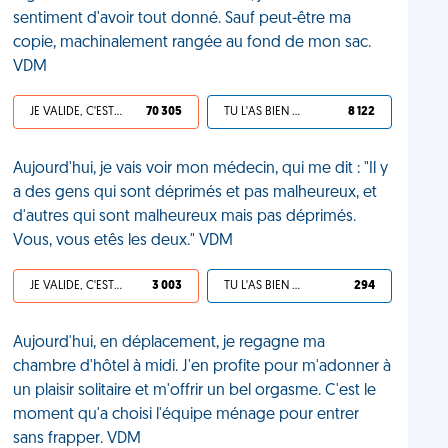
sentiment d'avoir tout donné. Sauf peut-être ma
copie, machinalement rangée au fond de mon sac.
VDM
JE VALIDE, C'EST UNE VDM
70 305
TU L'AS BIEN MÉRITÉ
8 122
Aujourd'hui, je vais voir mon médecin, qui me dit : "Il y
a des gens qui sont déprimés et pas malheureux, et
d'autres qui sont malheureux mais pas déprimés.
Vous, vous etês les deux." VDM
JE VALIDE, C'EST UNE VDM
3 003
TU L'AS BIEN MÉRITÉ
294
Aujourd'hui, en déplacement, je regagne ma
chambre d'hôtel à midi. J'en profite pour m'adonner à
un plaisir solitaire et m'offrir un bel orgasme. C'est le
moment qu'a choisi l'équipe ménage pour entrer
sans frapper. VDM