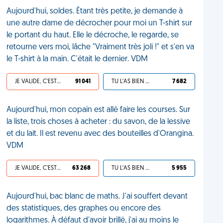
Aujourd'hui, soldes. Étant très petite, je demande à
une autre dame de décrocher pour moi un T-shirt sur
le portant du haut. Elle le décroche, le regarde, se
retourne vers moi, lâche "Vraiment très joli !" et s'en va
le T-shirt à la main. C'était le dernier. VDM
JE VALIDE, C'EST UNE VDM
91 041
TU L'AS BIEN MÉRITÉ
7 682
Aujourd'hui, mon copain est allé faire les courses. Sur
la liste, trois choses à acheter : du savon, de la lessive
et du lait. Il est revenu avec des bouteilles d'Orangina.
VDM
JE VALIDE, C'EST UNE VDM
63 268
TU L'AS BIEN MÉRITÉ
5 955
Aujourd'hui, bac blanc de maths. J'ai souffert devant
des statistiques, des graphes ou encore des
logarithmes. À défaut d'avoir brillé, j'ai au moins le