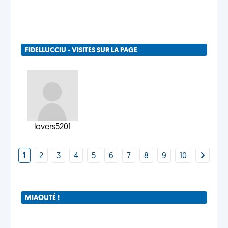
FIDELLUCCIU - VISITES SUR LA PAGE
lovers5201
1
2
3
4
5
6
7
8
9
10
MIAOUTÉ !