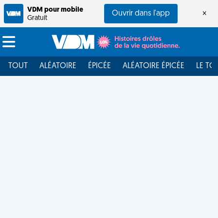
VDM pour mobile
Ouvrir dans l'app
×
Gratuit
TOUT
ALÉATOIRE
ÉPICÉE
ALÉATOIRE ÉPICÉE
LE TO