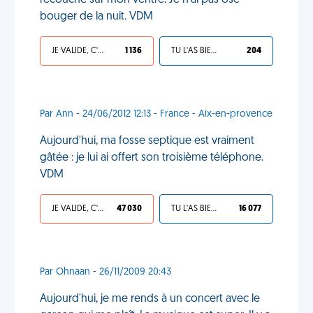
recouché sur mon ventre. Je n'ai pas osé
bouger de la nuit. VDM
JE VALIDE, C'EST UNE VDM
1 136
TU L'AS BIEN MÉRITÉ
204
Par Ann - 24/06/2012 12:13 - France - Aix-en-provence
Aujourd'hui, ma fosse septique est vraiment
gâtée : je lui ai offert son troisième téléphone.
VDM
JE VALIDE, C'EST UNE VDM
47 030
TU L'AS BIEN MÉRITÉ
16 077
Par Ohnaan - 26/11/2009 20:43
Aujourd'hui, je me rends à un concert avec le