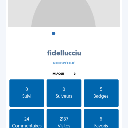
•
•
•
fidellucciu
NON SPÉCIFIÉ
MIAOU!
0
0
0
5
Suivi
Suiveurs
Badges
24
2187
6
Commentaires
Visites
Favoris