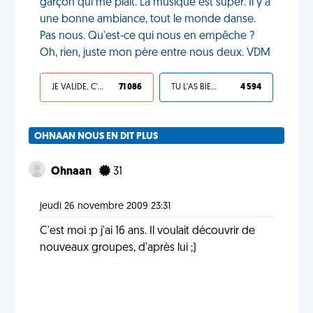
garçon qui me plaît. La musique est super. Il y a
une bonne ambiance, tout le monde danse.
Pas nous. Qu'est-ce qui nous en empêche ?
Oh, rien, juste mon père entre nous deux. VDM
JE VALIDE, C'EST UNE VDM
71 086
TU L'AS BIEN MÉRITÉ
4 594
OHNAAN NOUS EN DIT PLUS
Ohnaan
31
jeudi 26 novembre 2009 23:31
C'est moi :p j'ai 16 ans. Il voulait découvrir de
nouveaux groupes, d'après lui ;)