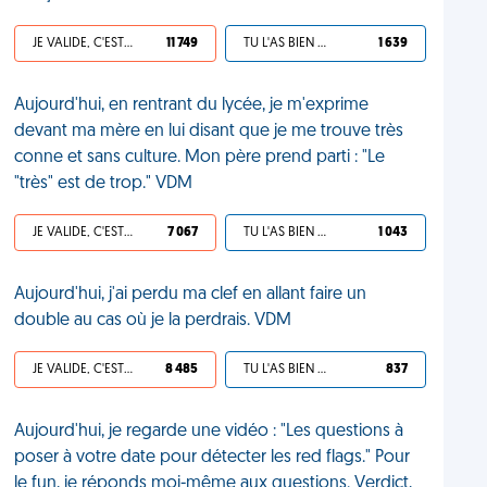
JE VALIDE, C'EST UNE VDM
11 749
TU L'AS BIEN MÉRITÉ
1 639
Aujourd'hui, en rentrant du lycée, je m'exprime
devant ma mère en lui disant que je me trouve très
conne et sans culture. Mon père prend parti : "Le
"très" est de trop." VDM
JE VALIDE, C'EST UNE VDM
7 067
TU L'AS BIEN MÉRITÉ
1 043
Aujourd'hui, j'ai perdu ma clef en allant faire un
double au cas où je la perdrais. VDM
JE VALIDE, C'EST UNE VDM
8 485
TU L'AS BIEN MÉRITÉ
837
Aujourd'hui, je regarde une vidéo : "Les questions à
poser à votre date pour détecter les red flags." Pour
le fun, je réponds moi-même aux questions. Verdict,