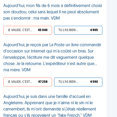
Aujourd'hui, mon fils de 6 mois a définitivement choisi
son doudou, celui sans lequel il ne peut absolument
pas s'endormir : ma main. VDM
JE VALIDE, C'EST UNE VDM
45 040
TU L'AS BIEN MÉRITÉ
4 905
Aujourd'hui, je reçois par La Poste un livre commandé
d'occasion sur Internet qui m'a coûté un bras. Sur
l'enveloppe, l'écriture me dit vaguement quelque
chose. Je la retourne. L'expéditeur n'est autre que...
ma mère. VDM
JE VALIDE, C'EST UNE VDM
47 258
TU L'AS BIEN MÉRITÉ
4 590
Aujourd'hui, je suis dans une famille d'accueil en
Angleterre. Apprenant que je n'aime ni le vin ni le
camembert, ils m'ont demandé si j'étais réellement
français ou s'ils recevaient un "fake French." VDM