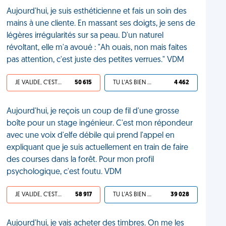
Aujourd'hui, je suis esthéticienne et fais un soin des
mains à une cliente. En massant ses doigts, je sens de
légères irrégularités sur sa peau. D'un naturel
révoltant, elle m'a avoué : "Ah ouais, non mais faites
pas attention, c'est juste des petites verrues." VDM
JE VALIDE, C'EST UNE VDM
50 615
TU L'AS BIEN MÉRITÉ
4 462
Aujourd'hui, je reçois un coup de fil d'une grosse
boîte pour un stage ingénieur. C'est mon répondeur
avec une voix d'elfe débile qui prend l'appel en
expliquant que je suis actuellement en train de faire
des courses dans la forêt. Pour mon profil
psychologique, c'est foutu. VDM
JE VALIDE, C'EST UNE VDM
58 917
TU L'AS BIEN MÉRITÉ
39 028
Aujourd'hui, je vais acheter des timbres. On me les