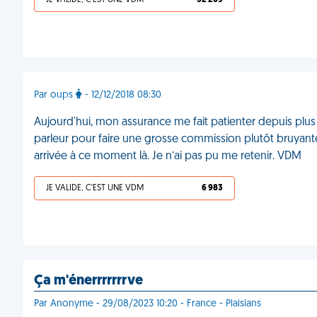
JE VALIDE, C'EST UNE VDM
52 209
Par oups
- 12/12/2018 08:30
Aujourd'hui, mon assurance me fait patienter depuis plus 
parleur pour faire une grosse commission plutôt bruyante s
arrivée à ce moment là. Je n’ai pas pu me retenir. VDM
JE VALIDE, C'EST UNE VDM
6 983
Ça m'énerrrrrrrve
Par Anonyme - 29/08/2023 10:20 - France - Plaisians