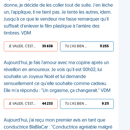
donne, je décide de les coller tout de suite. J'en lèche
un, l'applique, il ne tient pas. Je tente les autres, idem.
Jusqu'à ce que le vendeur me fasse remarquer qu'il
suffisait d'enlever le film plastique à l'arrière des
timbres. VDM
JE VALIDE, C'EST UNE VDM
35 638
TU L'AS BIEN MÉRITÉ
11 255
Aujourd'hui, je fais l'amour avec ma copine après un
réveillon en amoureux. Je vois qu'il est 00h02, lui
souhaite un Joyeux Noël et lui demande
sensuellement ce qu'elle souhaite comme cadeau.
Elle m'a répondu : "Un orgasme, ça changerait." VDM
JE VALIDE, C'EST UNE VDM
44 233
TU L'AS BIEN MÉRITÉ
9 211
Aujourd'hui, j'ai reçu mon premier avis en tant que
conductrice BlaBlaCar : "Conductrice agréable malgré