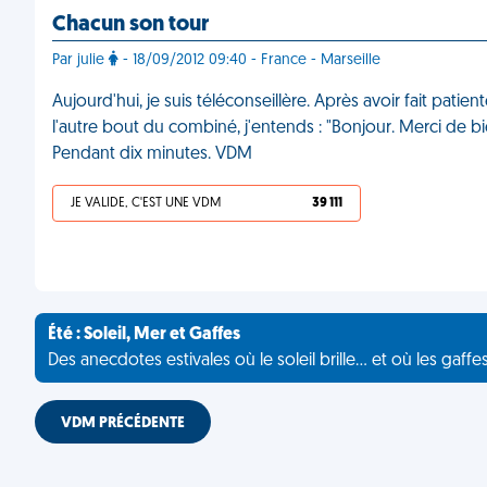
Chacun son tour
Par julie
- 18/09/2012 09:40 - France - Marseille
Aujourd'hui, je suis téléconseillère. Après avoir fait patie
l'autre bout du combiné, j'entends : "Bonjour. Merci de bien
Pendant dix minutes. VDM
JE VALIDE, C'EST UNE VDM
39 111
Été : Soleil, Mer et Gaffes
Des anecdotes estivales où le soleil brille... et où les gaffe
VDM PRÉCÉDENTE