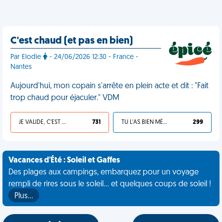
C'est chaud (et pas en bien)
Par Elodie
- 24/06/2026 12:30 - France -
Nantes
Aujourd'hui, mon copain s'arrête en plein acte et dit : "Fait
trop chaud pour éjaculer." VDM
JE VALIDE, C'EST UNE VDM
731
TU L'AS BIEN MÉRITÉ
299
Vacances d'Été : Soleil et Gaffes
Des plages aux campings, embarquez pour un voyage
rempli de rires sous le soleil... et quelques coups de soleil !
Plus…