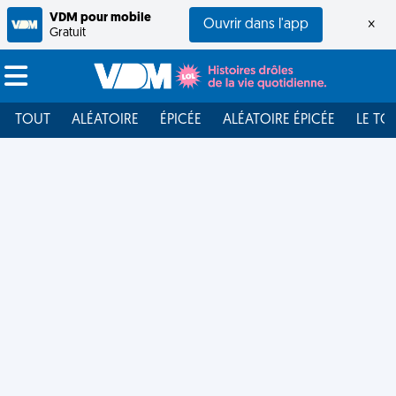
VDM pour mobile
Ouvrir dans l'app
×
Gratuit
TOUT
ALÉATOIRE
ÉPICÉE
ALÉATOIRE ÉPICÉE
LE TO