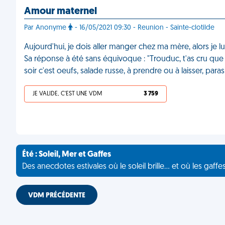
Amour maternel
Par Anonyme
- 16/05/2021 09:30 - Reunion - Sainte-clotilde
Aujourd'hui, je dois aller manger chez ma mère, alors je lui
Sa réponse à été sans équivoque : "Trouduc, t'as cru que
soir c'est oeufs, salade russe, à prendre ou à laisser, para
JE VALIDE, C'EST UNE VDM
3 759
Été : Soleil, Mer et Gaffes
Des anecdotes estivales où le soleil brille... et où les gaffe
VDM PRÉCÉDENTE