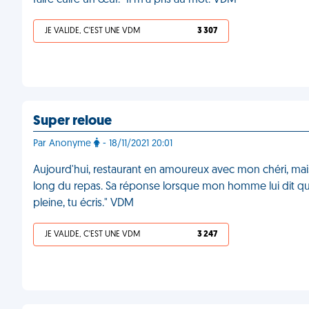
faire cuire un œuf." Il m'a pris au mot. VDM
JE VALIDE, C'EST UNE VDM
3 307
Super reloue
Par Anonyme
- 18/11/2021 20:01
Aujourd'hui, restaurant en amoureux avec mon chéri, mai
long du repas. Sa réponse lorsque mon homme lui dit qu
pleine, tu écris." VDM
JE VALIDE, C'EST UNE VDM
3 247