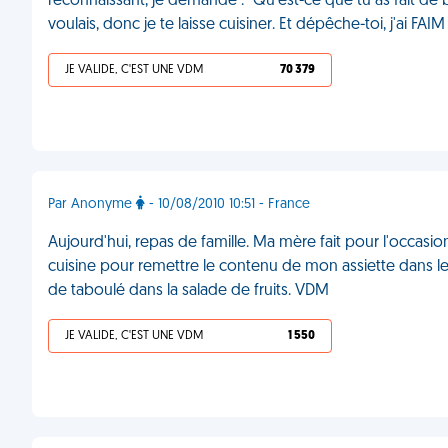
reconnaissant, je demande : "Qu'est-ce que tu as fait de bo
voulais, donc je te laisse cuisiner. Et dépêche-toi, j'ai FAI
JE VALIDE, C'EST UNE VDM
70 379
Par Anonyme
- 10/08/2010 10:51 - France
Aujourd'hui, repas de famille. Ma mère fait pour l'occasi
cuisine pour remettre le contenu de mon assiette dans le p
de taboulé dans la salade de fruits. VDM
JE VALIDE, C'EST UNE VDM
1 550