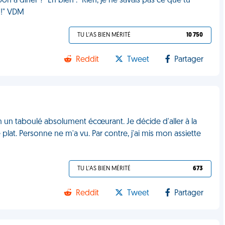
n à diner ?" Eh bien : "Rien, je ne savais pas ce que tu
M !" VDM
TU L'AS BIEN MÉRITÉ
10 750
Reddit
Tweet
Partager
on un taboulé absolument écœurant. Je décide d'aller à la
lat. Personne ne m'a vu. Par contre, j'ai mis mon assiette
TU L'AS BIEN MÉRITÉ
673
Reddit
Tweet
Partager