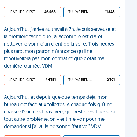
JE VALIDE, C'EST UNE VDM
46 068
TU L'AS BIEN MÉRITÉ
11 843
Aujourd'hui, j'arrive au travail à 7h. Je suis serveuse et
la première tâche que j'ai accomplie est d'aller
nettoyer le vomi d'un client de la veille. Trois heures
plus tard, mon patron m'annonce qu'il ne
renouvellera pas mon contrat et que c'était ma
dernière journée. VDM
JE VALIDE, C'EST UNE VDM
44 751
TU L'AS BIEN MÉRITÉ
2 791
Aujourd'hui, et depuis quelque temps déjà, mon
bureau est face aux toilettes. À chaque fois qu'une
chasse d'eau n'est pas tirée, qu'il reste des traces, ou
tout autre problème, on vient me voir pour me
demander si j'ai vu la personne "fautive." VDM