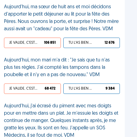
Aujourd'hui, ma sœur de huit ans et moi décidons
d'apporter le petit déjeuner au lit pour la fête des
Pères. Nous ouvrons la porte, et surprise ! Notre mère
aussi avait un "cadeau" pour la fête des Pères. VDM
JE VALIDE, C'EST UNE VDM
106 851
TU L'AS BIEN MÉRITÉ
12 676
Aujourd'hui, mon mari m'a dit : "Je sais que tu n'as
plus tes règles. J'ai compté les tampons dans la
poubelle et il n'y en a pas de nouveau." VDM
JE VALIDE, C'EST UNE VDM
68 472
TU L'AS BIEN MÉRITÉ
9 384
Aujourd'hui, j'ai écrasé du piment avec mes doigts
pour en mettre dans un plat. Je m'essuie les doigts et
continue de manger. Quelques instants après, je me
gratte les yeux. Ils sont en feu. J'appelle un SOS
Médecins, il se fout de moi. VDM