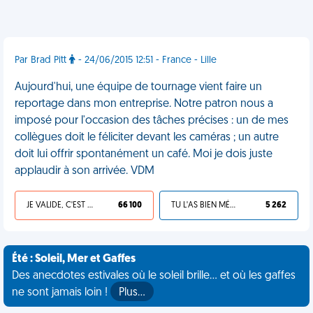
Par Brad Pitt
- 24/06/2015 12:51 - France - Lille
Aujourd'hui, une équipe de tournage vient faire un
reportage dans mon entreprise. Notre patron nous a
imposé pour l'occasion des tâches précises : un de mes
collègues doit le féliciter devant les caméras ; un autre
doit lui offrir spontanément un café. Moi je dois juste
applaudir à son arrivée. VDM
JE VALIDE, C'EST UNE VDM
66 100
TU L'AS BIEN MÉRITÉ
5 262
Été : Soleil, Mer et Gaffes
Des anecdotes estivales où le soleil brille... et où les gaffes
ne sont jamais loin !
Plus…