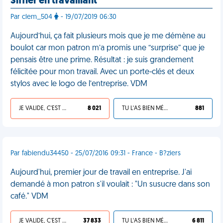
Siffler en travaillant
Par clem_504
- 19/07/2019 06:30
Aujourd’hui, ça fait plusieurs mois que je me démène au
boulot car mon patron m’a promis une “surprise” que je
pensais être une prime. Résultat : je suis grandement
félicitée pour mon travail. Avec un porte-clés et deux
stylos avec le logo de l’entreprise. VDM
JE VALIDE, C'EST UNE VDM
8 021
TU L'AS BIEN MÉRITÉ
881
Par fabiendu34450 - 25/07/2016 09:31 - France - B?ziers
Aujourd'hui, premier jour de travail en entreprise. J'ai
demandé à mon patron s'il voulait : "Un susucre dans son
café." VDM
JE VALIDE, C'EST UNE VDM
37 833
TU L'AS BIEN MÉRITÉ
6 811