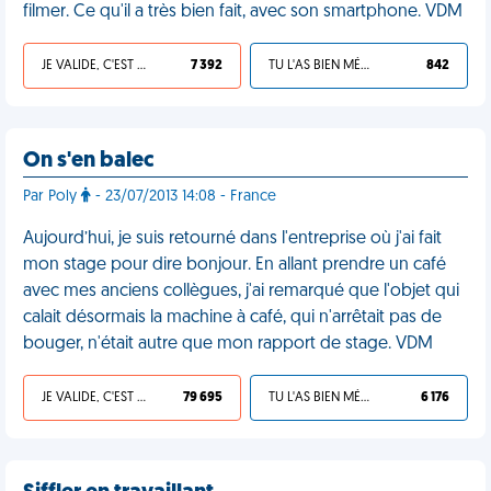
filmer. Ce qu'il a très bien fait, avec son smartphone. VDM
JE VALIDE, C'EST UNE VDM
7 392
TU L'AS BIEN MÉRITÉ
842
On s'en balec
Par Poly
- 23/07/2013 14:08 - France
Aujourd’hui, je suis retourné dans l'entreprise où j'ai fait
mon stage pour dire bonjour. En allant prendre un café
avec mes anciens collègues, j'ai remarqué que l'objet qui
calait désormais la machine à café, qui n'arrêtait pas de
bouger, n'était autre que mon rapport de stage. VDM
JE VALIDE, C'EST UNE VDM
79 695
TU L'AS BIEN MÉRITÉ
6 176