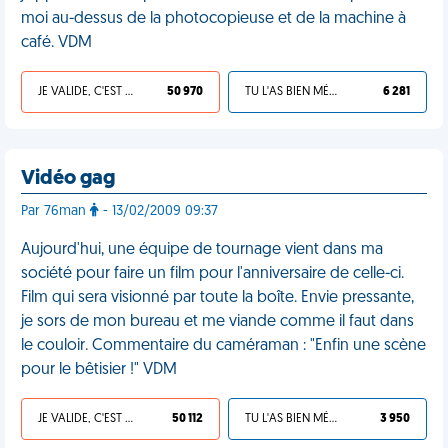
moi au-dessus de la photocopieuse et de la machine à
café. VDM
JE VALIDE, C'EST UNE VDM
50 970
TU L'AS BIEN MÉRITÉ
6 281
Vidéo gag
Par 76man
- 13/02/2009 09:37
Aujourd'hui, une équipe de tournage vient dans ma
société pour faire un film pour l'anniversaire de celle-ci.
Film qui sera visionné par toute la boîte. Envie pressante,
je sors de mon bureau et me viande comme il faut dans
le couloir. Commentaire du caméraman : "Enfin une scène
pour le bêtisier !" VDM
JE VALIDE, C'EST UNE VDM
50 112
TU L'AS BIEN MÉRITÉ
3 950