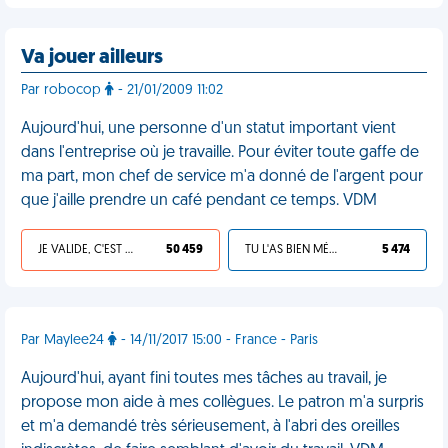
Va jouer ailleurs
Par robocop
- 21/01/2009 11:02
Aujourd'hui, une personne d'un statut important vient
dans l'entreprise où je travaille. Pour éviter toute gaffe de
ma part, mon chef de service m'a donné de l'argent pour
que j'aille prendre un café pendant ce temps. VDM
JE VALIDE, C'EST UNE VDM
50 459
TU L'AS BIEN MÉRITÉ
5 474
Par Maylee24
- 14/11/2017 15:00 - France - Paris
Aujourd'hui, ayant fini toutes mes tâches au travail, je
propose mon aide à mes collègues. Le patron m'a surpris
et m'a demandé très sérieusement, à l'abri des oreilles