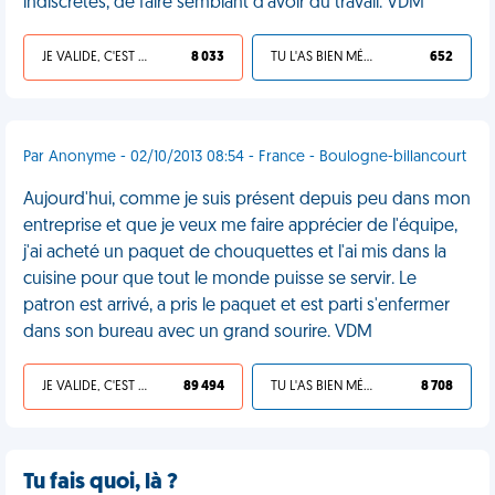
indiscrètes, de faire semblant d'avoir du travail. VDM
JE VALIDE, C'EST UNE VDM
8 033
TU L'AS BIEN MÉRITÉ
652
Par Anonyme - 02/10/2013 08:54 - France - Boulogne-billancourt
Aujourd'hui, comme je suis présent depuis peu dans mon
entreprise et que je veux me faire apprécier de l'équipe,
j'ai acheté un paquet de chouquettes et l'ai mis dans la
cuisine pour que tout le monde puisse se servir. Le
patron est arrivé, a pris le paquet et est parti s'enfermer
dans son bureau avec un grand sourire. VDM
JE VALIDE, C'EST UNE VDM
89 494
TU L'AS BIEN MÉRITÉ
8 708
Tu fais quoi, là ?