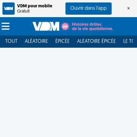
VDM pour mobile
Ouvrir dans l'app
×
Gratuit
TOUT
ALÉATOIRE
ÉPICÉE
ALÉATOIRE ÉPICÉE
LE TO