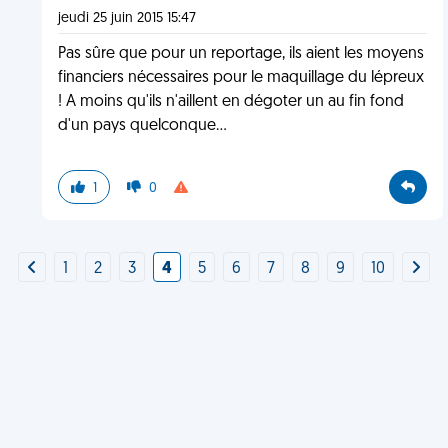
jeudi 25 juin 2015 15:47
Pas sûre que pour un reportage, ils aient les moyens
financiers nécessaires pour le maquillage du lépreux
! A moins qu'ils n'aillent en dégoter un au fin fond
d'un pays quelconque...
1
0
1
2
3
4
5
6
7
8
9
10