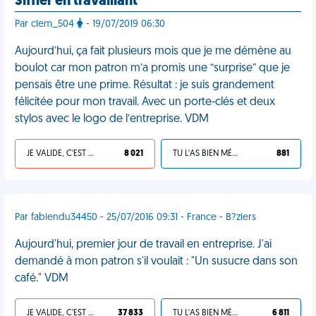
Siffler en travaillant
Par clem_504
- 19/07/2019 06:30
Aujourd’hui, ça fait plusieurs mois que je me démène au
boulot car mon patron m’a promis une “surprise” que je
pensais être une prime. Résultat : je suis grandement
félicitée pour mon travail. Avec un porte-clés et deux
stylos avec le logo de l’entreprise. VDM
JE VALIDE, C'EST UNE VDM
8 021
TU L'AS BIEN MÉRITÉ
881
Par fabiendu34450 - 25/07/2016 09:31 - France - B?ziers
Aujourd'hui, premier jour de travail en entreprise. J'ai
demandé à mon patron s'il voulait : "Un susucre dans son
café." VDM
JE VALIDE, C'EST UNE VDM
37 833
TU L'AS BIEN MÉRITÉ
6 811