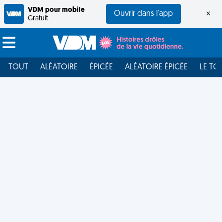
VDM pour mobile
Ouvrir dans l'app
×
Gratuit
TOUT
ALÉATOIRE
ÉPICÉE
ALÉATOIRE ÉPICÉE
LE TO