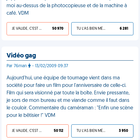
moi au-dessus de la photocopieuse et de la machine à
café. VDM
JE VALIDE, C'EST UNE VDM
50 970
TU L'AS BIEN MÉRITÉ
6 281
Vidéo gag
Par 76man
- 13/02/2009 09:37
Aujourd'hui, une équipe de tournage vient dans ma
société pour faire un film pour l'anniversaire de celle-ci.
Film qui sera visionné par toute la boîte. Envie pressante,
je sors de mon bureau et me viande comme il faut dans
le couloir. Commentaire du caméraman : "Enfin une scène
pour le bêtisier !" VDM
JE VALIDE, C'EST UNE VDM
50 112
TU L'AS BIEN MÉRITÉ
3 950