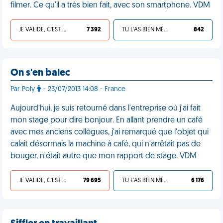
filmer. Ce qu'il a très bien fait, avec son smartphone. VDM
JE VALIDE, C'EST UNE VDM
7 392
TU L'AS BIEN MÉRITÉ
842
On s'en balec
Par Poly
- 23/07/2013 14:08 - France
Aujourd’hui, je suis retourné dans l'entreprise où j'ai fait
mon stage pour dire bonjour. En allant prendre un café
avec mes anciens collègues, j'ai remarqué que l'objet qui
calait désormais la machine à café, qui n'arrêtait pas de
bouger, n'était autre que mon rapport de stage. VDM
JE VALIDE, C'EST UNE VDM
79 695
TU L'AS BIEN MÉRITÉ
6 176