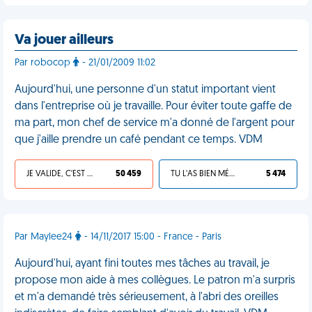
Va jouer ailleurs
Par robocop
- 21/01/2009 11:02
Aujourd'hui, une personne d'un statut important vient
dans l'entreprise où je travaille. Pour éviter toute gaffe de
ma part, mon chef de service m'a donné de l'argent pour
que j'aille prendre un café pendant ce temps. VDM
JE VALIDE, C'EST UNE VDM
50 459
TU L'AS BIEN MÉRITÉ
5 474
Par Maylee24
- 14/11/2017 15:00 - France - Paris
Aujourd'hui, ayant fini toutes mes tâches au travail, je
propose mon aide à mes collègues. Le patron m'a surpris
et m'a demandé très sérieusement, à l'abri des oreilles