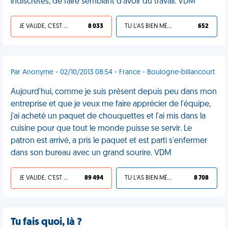
indiscrètes, de faire semblant d'avoir du travail. VDM
JE VALIDE, C'EST UNE VDM
8 033
TU L'AS BIEN MÉRITÉ
652
Par Anonyme - 02/10/2013 08:54 - France - Boulogne-billancourt
Aujourd'hui, comme je suis présent depuis peu dans mon
entreprise et que je veux me faire apprécier de l'équipe,
j'ai acheté un paquet de chouquettes et l'ai mis dans la
cuisine pour que tout le monde puisse se servir. Le
patron est arrivé, a pris le paquet et est parti s'enfermer
dans son bureau avec un grand sourire. VDM
JE VALIDE, C'EST UNE VDM
89 494
TU L'AS BIEN MÉRITÉ
8 708
Tu fais quoi, là ?