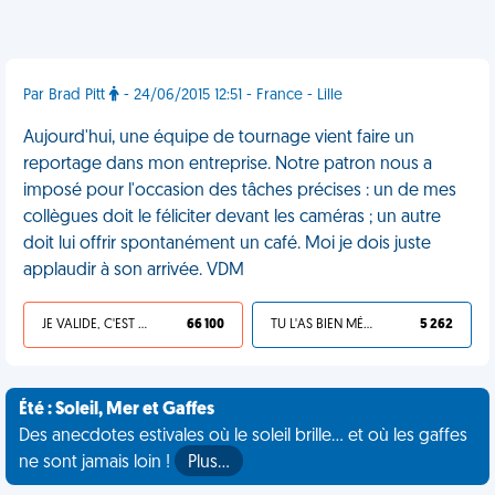
Par Brad Pitt
- 24/06/2015 12:51 - France - Lille
Aujourd'hui, une équipe de tournage vient faire un
reportage dans mon entreprise. Notre patron nous a
imposé pour l'occasion des tâches précises : un de mes
collègues doit le féliciter devant les caméras ; un autre
doit lui offrir spontanément un café. Moi je dois juste
applaudir à son arrivée. VDM
JE VALIDE, C'EST UNE VDM
66 100
TU L'AS BIEN MÉRITÉ
5 262
Été : Soleil, Mer et Gaffes
Des anecdotes estivales où le soleil brille... et où les gaffes
ne sont jamais loin !
Plus…