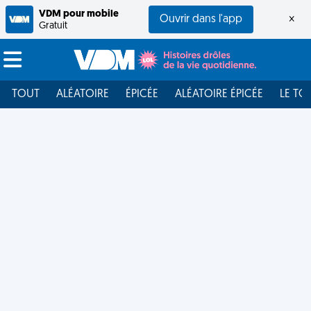
VDM pour mobile
Ouvrir dans l'app
×
Gratuit
TOUT
ALÉATOIRE
ÉPICÉE
ALÉATOIRE ÉPICÉE
LE TO