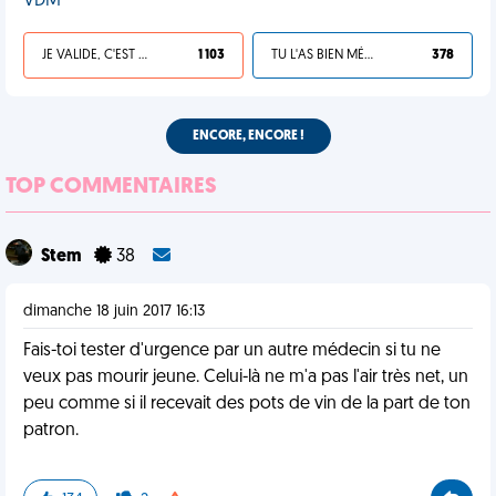
VDM
JE VALIDE, C'EST UNE VDM
1 103
TU L'AS BIEN MÉRITÉ
378
ENCORE, ENCORE !
TOP COMMENTAIRES
Stem
38
dimanche 18 juin 2017 16:13
Fais-toi tester d'urgence par un autre médecin si tu ne
veux pas mourir jeune. Celui-là ne m'a pas l'air très net, un
peu comme si il recevait des pots de vin de la part de ton
patron.