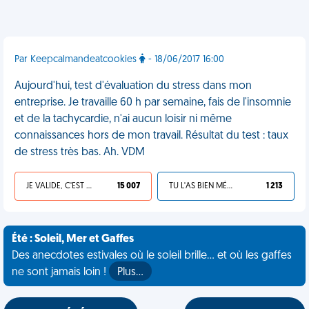
Par Keepcalmandeatcookies
- 18/06/2017 16:00
Aujourd'hui, test d'évaluation du stress dans mon
entreprise. Je travaille 60 h par semaine, fais de l'insomnie
et de la tachycardie, n'ai aucun loisir ni même
connaissances hors de mon travail. Résultat du test : taux
de stress très bas. Ah. VDM
JE VALIDE, C'EST UNE VDM
15 007
TU L'AS BIEN MÉRITÉ
1 213
Été : Soleil, Mer et Gaffes
Des anecdotes estivales où le soleil brille... et où les gaffes
ne sont jamais loin !
Plus…