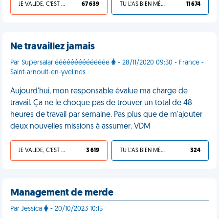
JE VALIDE, C'EST UNE VDM
67 639
TU L'AS BIEN MÉRITÉ
11 674
Ne travaillez jamais
Par Supersalariééééééééééééée
- 28/11/2020 09:30 - France -
Saint-arnoult-en-yvelines
Aujourd'hui, mon responsable évalue ma charge de
travail. Ça ne le choque pas de trouver un total de 48
heures de travail par semaine. Pas plus que de m'ajouter
deux nouvelles missions à assumer. VDM
JE VALIDE, C'EST UNE VDM
3 619
TU L'AS BIEN MÉRITÉ
324
Management de merde
Par Jessica
- 20/10/2023 10:15