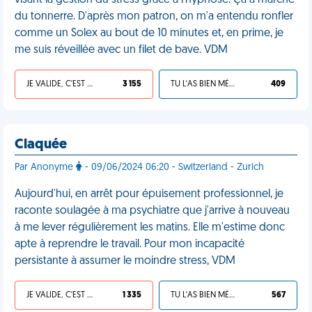
visant la gestion du stress grâce à l'hypnose. Ça a marché
du tonnerre. D'après mon patron, on m'a entendu ronfler
comme un Solex au bout de 10 minutes et, en prime, je
me suis réveillée avec un filet de bave. VDM
JE VALIDE, C'EST UNE VDM
3 155
TU L'AS BIEN MÉRITÉ
409
Claquée
Par Anonyme
- 09/06/2024 06:20 - Switzerland - Zurich
Aujourd'hui, en arrêt pour épuisement professionnel, je
raconte soulagée à ma psychiatre que j'arrive à nouveau
à me lever régulièrement les matins. Elle m'estime donc
apte à reprendre le travail. Pour mon incapacité
persistante à assumer le moindre stress, VDM
JE VALIDE, C'EST UNE VDM
1 335
TU L'AS BIEN MÉRITÉ
567