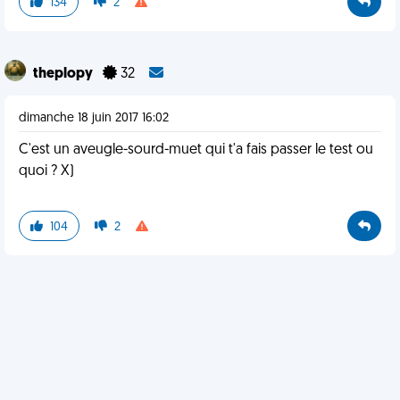
134
2
theplopy
32
dimanche 18 juin 2017 16:02
C'est un aveugle-sourd-muet qui t'a fais passer le test ou
quoi ? X)
104
2