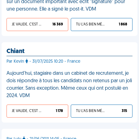
sur un document important avec écrit "signature" pour
une personne. Elle a signé le post-it. VDM
JE VALIDE, C'EST UNE VDM
16 369
TU L'AS BIEN MÉRITÉ
1 868
Chiant
Par Kevin
- 31/07/2025 10:20 - France
Aujourd'hui, stagiaire dans un cabinet de recrutement, je
dois répondre à tous les candidats non retenus par un joli
courrier. Sans exception. Même ceux qui ont postulé en
2024. VDM
JE VALIDE, C'EST UNE VDM
1 178
TU L'AS BIEN MÉRITÉ
315