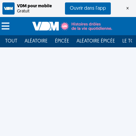
VDM pour mobile
Ouvrir dans l'app
×
Gratuit
TOUT
ALÉATOIRE
ÉPICÉE
ALÉATOIRE ÉPICÉE
LE TO