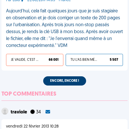
Par Lulu
- 21/06/2011 14:05 - France
Aujourd'hui, cela fait quelques jours que je suis stagiaire
en observation et je dois corriger un texte de 200 pages
sur l'urbanisation. Après trois jours non-stop passés
dessus, je rends la clé USB à mon boss. Après avoir ouvert
le fichier, elle me dit : "Je l'enverrai quand même à un
correcteur expérimenté." VDM
JE VALIDE, C'EST UNE VDM
66 001
TU L'AS BIEN MÉRITÉ
5 507
ENCORE, ENCORE !
TOP COMMENTAIRES
traviole
34
vendredi 22 février 2013 10:28