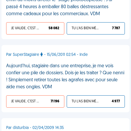
enfin au moins arrêter le "stage photocopieuse". J'ai
passé 4 heures à emballer 80 balles déstressantes
comme cadeaux pour les commerciaux. VDM
JE VALIDE, C'EST UNE VDM
58 082
TU L'AS BIEN MÉRITÉ
7 787
Par SuperStagiaire
- 15/06/2011 02:54 - Inde
Aujourd'hui, stagiaire dans une entreprise, je me vois
confier une pile de dossiers. Dois-je les traiter ? Que nenni
! Simplement retirer toutes les agrafes avec pour seule
aide mes ongles. VDM
JE VALIDE, C'EST UNE VDM
71 196
TU L'AS BIEN MÉRITÉ
4 977
Par disturbia - 02/04/2009 14:35