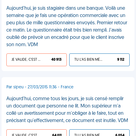
Aujourd'hui, je suis stagiaire dans une banque. Voilà une
semaine que je fais une opération commerciale avec un
peu plus de mille questionnaires envoyés. Premier retour
ce matin. Le questionnaire était très bien rempli. J'avais
oublié de prévoir un encadré pour que le client inscrive
son nom. VDM
JE VALIDE, C'EST UNE VDM
40 913
TU L'AS BIEN MÉRITÉ
9 112
Par sipeu - 27/03/2015 11:36 - France
Aujourd'hui, comme tous les jours, je suis censé remplir
un document que personne ne lit. Mon supérieur m'a
collé un avertissement pour m'obliger à le faire, tout en
précisant qu'effectivement, ce document est inutile. VDM
JE VALIDE, C'EST UNE VDM
64 011
TU L'AS BIEN MÉRITÉ
6 054