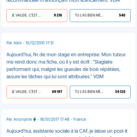
recommandée m'annonçant mon licenciement. VDM
JE VALIDE, C'EST UNE VDM
9 216
TU L'AS BIEN MÉRITÉ
540
Par Alex - 10/12/2010 17:31
Aujourd'hui, fin de mon stage en entreprise. Mon tuteur
me rend donc ma fiche, où il y est écrit : "Stagiaire
performant qui, malgré les gueules de bois répétées,
assure les tâches qui lui sont attribuées." VDM
JE VALIDE, C'EST UNE VDM
69 197
TU L'AS BIEN MÉRITÉ
34 120
Par Anonyme
- 18/01/2017 17:48 - France
Aujourd'hui, assistante sociale à la CAF, je laisse un post-it