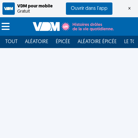
VDM pour mobile
Ouvrir dans l'app
×
Gratuit
TOUT
ALÉATOIRE
ÉPICÉE
ALÉATOIRE ÉPICÉE
LE TO