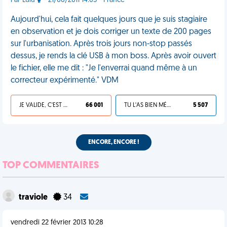
Par Lulu
- 21/06/2011 14:05 - France
Aujourd'hui, cela fait quelques jours que je suis stagiaire
en observation et je dois corriger un texte de 200 pages
sur l'urbanisation. Après trois jours non-stop passés
dessus, je rends la clé USB à mon boss. Après avoir ouvert
le fichier, elle me dit : "Je l'enverrai quand même à un
correcteur expérimenté." VDM
JE VALIDE, C'EST UNE VDM
66 001
TU L'AS BIEN MÉRITÉ
5 507
ENCORE, ENCORE !
TOP COMMENTAIRES
traviole
34
vendredi 22 février 2013 10:28