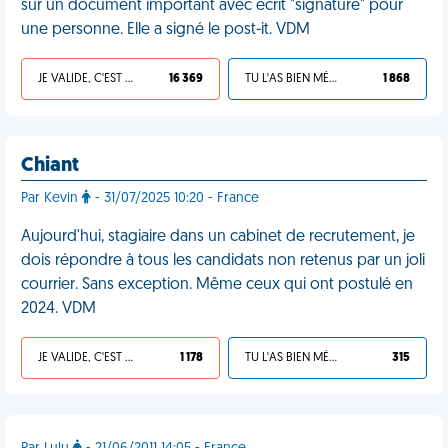
sur un document important avec écrit "signature" pour
une personne. Elle a signé le post-it. VDM
JE VALIDE, C'EST UNE VDM
16 369
TU L'AS BIEN MÉRITÉ
1 868
Chiant
Par Kevin
- 31/07/2025 10:20 - France
Aujourd'hui, stagiaire dans un cabinet de recrutement, je
dois répondre à tous les candidats non retenus par un joli
courrier. Sans exception. Même ceux qui ont postulé en
2024. VDM
JE VALIDE, C'EST UNE VDM
1 178
TU L'AS BIEN MÉRITÉ
315