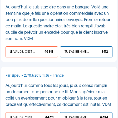
Aujourd'hui, je suis stagiaire dans une banque. Voilà une
semaine que je fais une opération commerciale avec un
peu plus de mille questionnaires envoyés. Premier retour
ce matin. Le questionnaire était très bien rempli. J'avais
oublié de prévoir un encadré pour que le client inscrive
son nom. VDM
JE VALIDE, C'EST UNE VDM
40 913
TU L'AS BIEN MÉRITÉ
9 112
Par sipeu - 27/03/2015 11:36 - France
Aujourd'hui, comme tous les jours, je suis censé remplir
un document que personne ne lit. Mon supérieur m'a
collé un avertissement pour m'obliger à le faire, tout en
précisant qu'effectivement, ce document est inutile. VDM
JE VALIDE, C'EST UNE VDM
64 011
TU L'AS BIEN MÉRITÉ
6 054