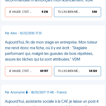
recommandée m'annonçant mon licenciement. VDM
JE VALIDE, C'EST UNE VDM
9 216
TU L'AS BIEN MÉRITÉ
540
Par Alex - 10/12/2010 17:31
Aujourd'hui, fin de mon stage en entreprise. Mon tuteur
me rend donc ma fiche, où il y est écrit : "Stagiaire
performant qui, malgré les gueules de bois répétées,
assure les tâches qui lui sont attribuées." VDM
JE VALIDE, C'EST UNE VDM
69 197
TU L'AS BIEN MÉRITÉ
34 120
Par Anonyme
- 18/01/2017 17:48 - France
Aujourd'hui, assistante sociale à la CAF, je laisse un post-it