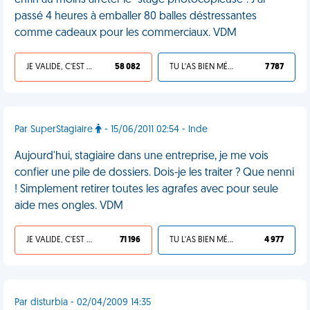
enfin au moins arrêter le "stage photocopieuse". J'ai
passé 4 heures à emballer 80 balles déstressantes
comme cadeaux pour les commerciaux. VDM
JE VALIDE, C'EST UNE VDM
58 082
TU L'AS BIEN MÉRITÉ
7 787
Par SuperStagiaire
- 15/06/2011 02:54 - Inde
Aujourd'hui, stagiaire dans une entreprise, je me vois
confier une pile de dossiers. Dois-je les traiter ? Que nenni
! Simplement retirer toutes les agrafes avec pour seule
aide mes ongles. VDM
JE VALIDE, C'EST UNE VDM
71 196
TU L'AS BIEN MÉRITÉ
4 977
Par disturbia - 02/04/2009 14:35