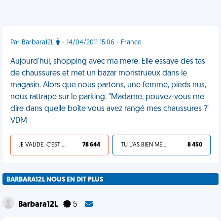
Par Barbara12L
- 14/04/2011 15:06 - France
Aujourd'hui, shopping avec ma mère. Elle essaye des tas
de chaussures et met un bazar monstrueux dans le
magasin. Alors que nous partons, une femme, pieds nus,
nous rattrape sur le parking. "Madame, pouvez-vous me
dire dans quelle boîte vous avez rangé mes chaussures ?"
VDM
JE VALIDE, C'EST UNE VDM
78 644
TU L'AS BIEN MÉRITÉ
8 450
BARBARA12L NOUS EN DIT PLUS
Barbara12L
5