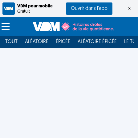
VDM pour mobile
Ouvrir dans l'app
×
Gratuit
TOUT
ALÉATOIRE
ÉPICÉE
ALÉATOIRE ÉPICÉE
LE TO