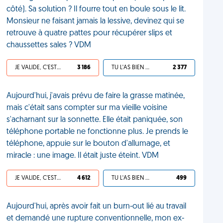
côté). Sa solution ? Il fourre tout en boule sous le lit.
Monsieur ne faisant jamais la lessive, devinez qui se
retrouve à quatre pattes pour récupérer slips et
chaussettes sales ? VDM
JE VALIDE, C'EST UNE VDM
3 186
TU L'AS BIEN MÉRITÉ
2 377
Aujourd'hui, j'avais prévu de faire la grasse matinée,
mais c'était sans compter sur ma vieille voisine
s'acharnant sur la sonnette. Elle était paniquée, son
téléphone portable ne fonctionne plus. Je prends le
téléphone, appuie sur le bouton d'allumage, et
miracle : une image. Il était juste éteint. VDM
JE VALIDE, C'EST UNE VDM
4 612
TU L'AS BIEN MÉRITÉ
499
Aujourd'hui, après avoir fait un burn-out lié au travail
et demandé une rupture conventionnelle, mon ex-