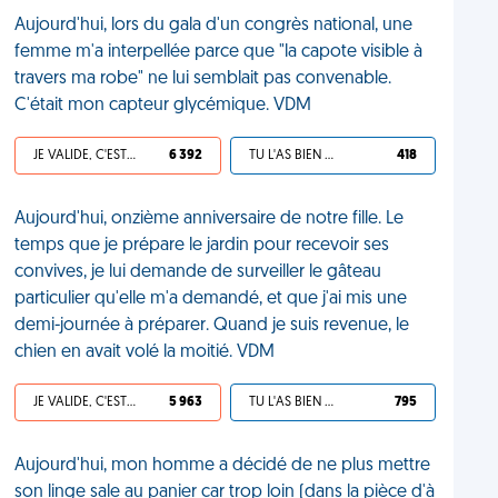
Aujourd'hui, lors du gala d'un congrès national, une
femme m'a interpellée parce que "la capote visible à
travers ma robe" ne lui semblait pas convenable.
C'était mon capteur glycémique. VDM
JE VALIDE, C'EST UNE VDM
6 392
TU L'AS BIEN MÉRITÉ
418
Aujourd'hui, onzième anniversaire de notre fille. Le
temps que je prépare le jardin pour recevoir ses
convives, je lui demande de surveiller le gâteau
particulier qu'elle m'a demandé, et que j'ai mis une
demi-journée à préparer. Quand je suis revenue, le
chien en avait volé la moitié. VDM
JE VALIDE, C'EST UNE VDM
5 963
TU L'AS BIEN MÉRITÉ
795
Aujourd'hui, mon homme a décidé de ne plus mettre
son linge sale au panier car trop loin (dans la pièce d'à