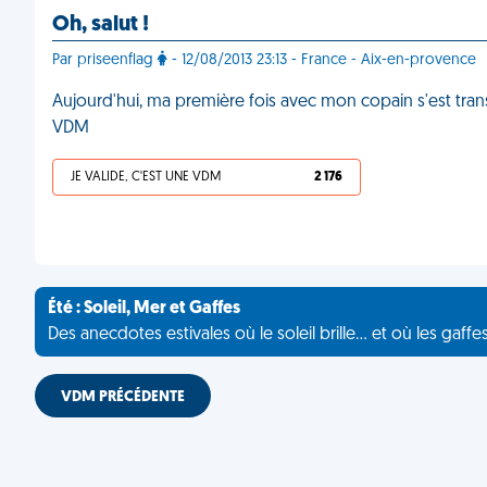
Oh, salut !
Par priseenflag
- 12/08/2013 23:13 - France - Aix-en-provence
Aujourd'hui, ma première fois avec mon copain s'est tr
VDM
JE VALIDE, C'EST UNE VDM
2 176
Été : Soleil, Mer et Gaffes
Des anecdotes estivales où le soleil brille... et où les gaffe
VDM PRÉCÉDENTE