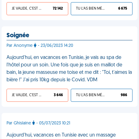
JE VALIDE, C'EST UNE VDM
72 142
TU L'AS BIEN MÉRITÉ
6 675
Soignée
Par Anonyme
- 23/06/2023 14:20
Aujourd'hui, en vacances en Tunisie, je vais au spa de
l'hôtel pour un soin. Une fois que je suis en maillot de
bain, la jeune masseuse me toise et me dit : "Toi, t'aimes la
bière !" J'ai pris 10kg depuis le Covid. VDM
JE VALIDE, C'EST UNE VDM
3 646
TU L'AS BIEN MÉRITÉ
986
Par Ghislaine
- 05/07/2023 10:21
Aujourd'hui, vacances en Tunisie avec un massage