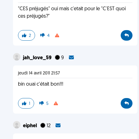
"CES préjugés" oui mais c'etait pour le "C'EST quoi
ces préjugés?"
2
4
jah_love_59
9
jeudi 14 avril 2011 21:57
bin ouai c'était bon!!!
1
5
eiphel
12