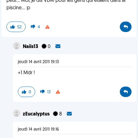
peur... Moi, je dis VDM pour les gens qui étaient dans la
piscine... :p
52
4
Naiis13
0
jeudi 14 avril 2011 19:13
+1 Mdr !
0
13
zEucalyptus
8
jeudi 14 avril 2011 19:16