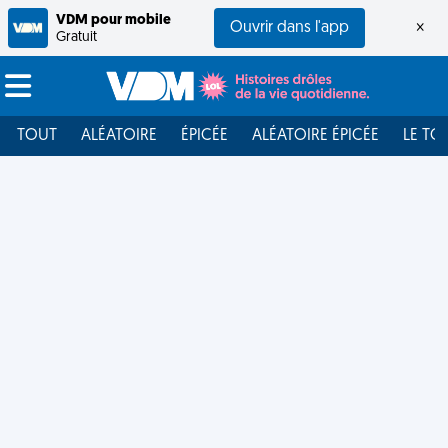
VDM pour mobile
Ouvrir dans l'app
×
Gratuit
TOUT
ALÉATOIRE
ÉPICÉE
ALÉATOIRE ÉPICÉE
LE TO