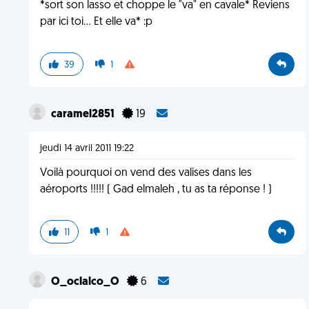
*sort son lasso et choppe le "va" en cavale* Reviens
par ici toi... Et elle va* :p
39
1
caramel2851
19
jeudi 14 avril 2011 19:22
Voilà pourquoi on vend des valises dans les
aéroports !!!!! ( Gad elmaleh , tu as ta réponse ! )
11
1
O_oclalco_O
6