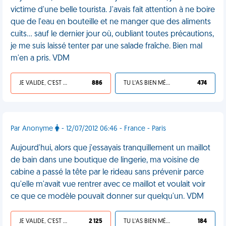
victime d'une belle tourista. J'avais fait attention à ne boire
que de l'eau en bouteille et ne manger que des aliments
cuits… sauf le dernier jour où, oubliant toutes précautions,
je me suis laissé tenter par une salade fraîche. Bien mal
m'en a pris. VDM
JE VALIDE, C'EST UNE VDM
886
TU L'AS BIEN MÉRITÉ
474
Par Anonyme
- 12/07/2012 06:46 - France - Paris
Aujourd'hui, alors que j'essayais tranquillement un maillot
de bain dans une boutique de lingerie, ma voisine de
cabine a passé la tête par le rideau sans prévenir parce
qu'elle m'avait vue rentrer avec ce maillot et voulait voir
ce que ce modèle pouvait donner sur quelqu'un. VDM
JE VALIDE, C'EST UNE VDM
2 125
TU L'AS BIEN MÉRITÉ
184