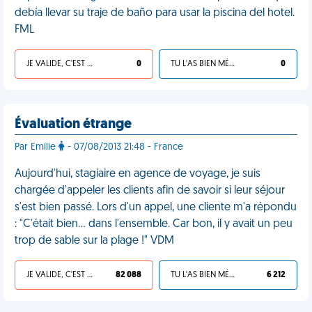
debía llevar su traje de baño para usar la piscina del hotel.
FML
JE VALIDE, C'EST UNE VDM
0
TU L'AS BIEN MÉRITÉ
0
Évaluation étrange
Par Emilie
- 07/08/2013 21:48 - France
Aujourd'hui, stagiaire en agence de voyage, je suis
chargée d'appeler les clients afin de savoir si leur séjour
s'est bien passé. Lors d'un appel, une cliente m'a répondu
: "C'était bien... dans l'ensemble. Car bon, il y avait un peu
trop de sable sur la plage !" VDM
JE VALIDE, C'EST UNE VDM
82 088
TU L'AS BIEN MÉRITÉ
6 212