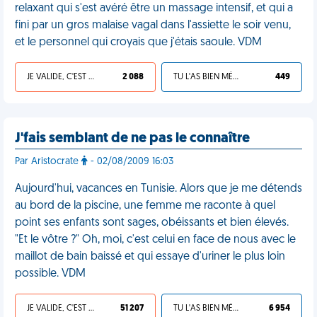
relaxant qui s'est avéré être un massage intensif, et qui a
fini par un gros malaise vagal dans l'assiette le soir venu,
et le personnel qui croyais que j'étais saoule. VDM
JE VALIDE, C'EST UNE VDM
2 088
TU L'AS BIEN MÉRITÉ
449
J'fais semblant de ne pas le connaître
Par Aristocrate
- 02/08/2009 16:03
Aujourd'hui, vacances en Tunisie. Alors que je me détends
au bord de la piscine, une femme me raconte à quel
point ses enfants sont sages, obéissants et bien élevés.
"Et le vôtre ?" Oh, moi, c'est celui en face de nous avec le
maillot de bain baissé et qui essaye d'uriner le plus loin
possible. VDM
JE VALIDE, C'EST UNE VDM
51 207
TU L'AS BIEN MÉRITÉ
6 954