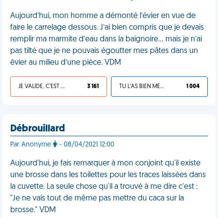
Aujourd’hui, mon homme a démonté l’évier en vue de
faire le carrelage dessous. J’ai bien compris que je devais
remplir ma marmite d’eau dans la baignoire… mais je n’ai
pas tilté que je ne pouvais égoutter mes pâtes dans un
évier au milieu d’une pièce. VDM
JE VALIDE, C'EST UNE VDM
3 161
TU L'AS BIEN MÉRITÉ
1 004
Débrouillard
Par Anonyme
- 08/04/2021 12:00
Aujourd'hui, je fais remarquer à mon conjoint qu'il existe
une brosse dans les toilettes pour les traces laissées dans
la cuvette. La seule chose qu'il a trouvé à me dire c'est :
"Je ne vais tout de même pas mettre du caca sur la
brosse." VDM