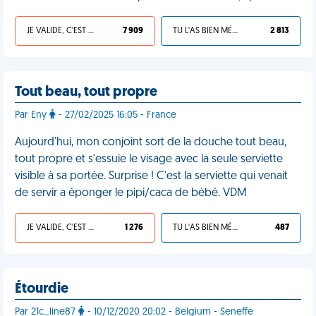
JE VALIDE, C'EST UNE VDM
7 909
TU L'AS BIEN MÉRITÉ
2 813
Tout beau, tout propre
Par Eny
- 27/02/2025 16:05 - France
Aujourd'hui, mon conjoint sort de la douche tout beau,
tout propre et s'essuie le visage avec la seule serviette
visible à sa portée. Surprise ! C'est la serviette qui venait
de servir a éponger le pipi/caca de bébé. VDM
JE VALIDE, C'EST UNE VDM
1 276
TU L'AS BIEN MÉRITÉ
487
Étourdie
Par 21c_line87
- 10/12/2020 20:02 - Belgium - Seneffe