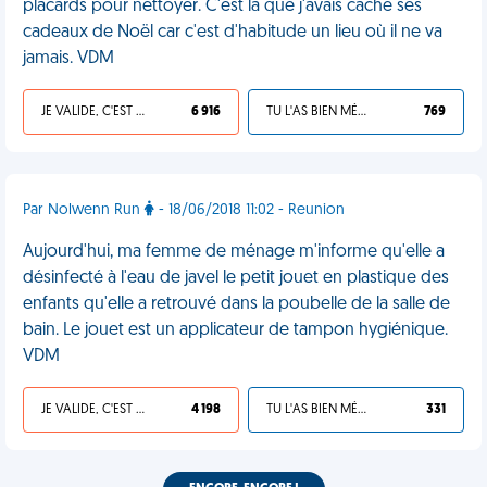
placards pour nettoyer. C'est là que j'avais caché ses
cadeaux de Noël car c'est d'habitude un lieu où il ne va
jamais. VDM
JE VALIDE, C'EST UNE VDM
6 916
TU L'AS BIEN MÉRITÉ
769
Par Nolwenn Run
- 18/06/2018 11:02 - Reunion
Aujourd'hui, ma femme de ménage m'informe qu'elle a
désinfecté à l'eau de javel le petit jouet en plastique des
enfants qu'elle a retrouvé dans la poubelle de la salle de
bain. Le jouet est un applicateur de tampon hygiénique.
VDM
JE VALIDE, C'EST UNE VDM
4 198
TU L'AS BIEN MÉRITÉ
331