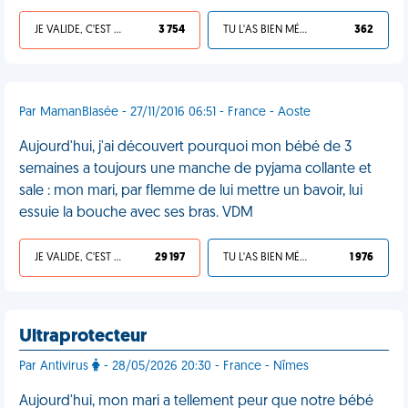
JE VALIDE, C'EST UNE VDM
3 754
TU L'AS BIEN MÉRITÉ
362
Par MamanBlasée - 27/11/2016 06:51 - France - Aoste
Aujourd'hui, j'ai découvert pourquoi mon bébé de 3
semaines a toujours une manche de pyjama collante et
sale : mon mari, par flemme de lui mettre un bavoir, lui
essuie la bouche avec ses bras. VDM
JE VALIDE, C'EST UNE VDM
29 197
TU L'AS BIEN MÉRITÉ
1 976
Ultraprotecteur
Par Antivirus
- 28/05/2026 20:30 - France - Nîmes
Aujourd'hui, mon mari a tellement peur que notre bébé