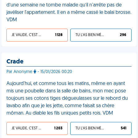
d’une semaine ne tombe malade qu’il n'arrête pas de
javéliser l'appartement. Il en a même cassé le balai brosse.
VDM
JE VALIDE, C'EST UNE VDM
1 128
TU L'AS BIEN MÉRITÉ
296
Crade
Par Anonyme
- 15/01/2026 00:20
Aujourd'hui, et comme tous les matins, même en ayant
mis une poubelle dans la salle de bains, mon mec pose
toujours ses cotons tiges dégueulasses sur le rebord du
lavabo afin que je les jette, comme faisait sa chère
môman. Au diable les fils uniques petits rois. VDM
JE VALIDE, C'EST UNE VDM
1 203
TU L'AS BIEN MÉRITÉ
541