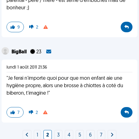
parental - père / mère - est semé d'embuches mais de
bonheur ;)
9
2
BigBall
23
lundi 1 août 2011 21:36
"Je ferai n'importe quoi pour que mon enfant aie une
hygiène propre, alors une brosse à chiottes à coté du
biberon, t'imagine !"
7
2
1
2
3
4
5
6
7