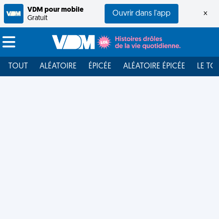
VDM pour mobile
Ouvrir dans l'app
×
Gratuit
TOUT
ALÉATOIRE
ÉPICÉE
ALÉATOIRE ÉPICÉE
LE TO