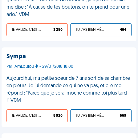
grande sœur !" Moment de bonheur, jusqu'à ce qu'elle
me dise : "À cause de tes boutons, on te prend pour une
ado." VDM
JE VALIDE, C'EST UNE VDM
3 250
TU L'AS BIEN MÉRITÉ
464
Sympa
Par lAmLoulou
- 29/01/2018 18:00
Aujourd'hui, ma petite soeur de 7 ans sort de sa chambre
en pleurs. Je lui demande ce qui ne va pas, et elle me
répond : "Parce que je serai moche comme toi plus tard
!" VDM
JE VALIDE, C'EST UNE VDM
8 920
TU L'AS BIEN MÉRITÉ
669