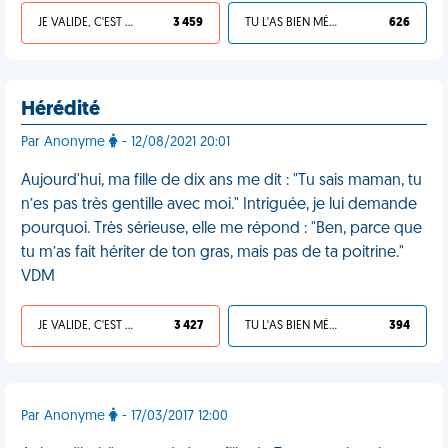
JE VALIDE, C'EST UNE VDM
3 459
TU L'AS BIEN MÉRITÉ
626
Hérédité
Par Anonyme
- 12/08/2021 20:01
Aujourd'hui, ma fille de dix ans me dit : "Tu sais maman, tu
n’es pas très gentille avec moi." Intriguée, je lui demande
pourquoi. Très sérieuse, elle me répond : "Ben, parce que
tu m’as fait hériter de ton gras, mais pas de ta poitrine."
VDM
JE VALIDE, C'EST UNE VDM
3 427
TU L'AS BIEN MÉRITÉ
394
Par Anonyme
- 17/03/2017 12:00