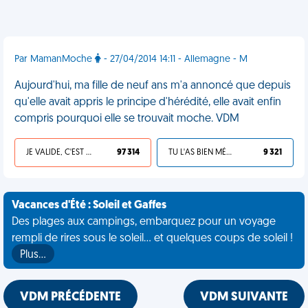
Par MamanMoche
- 27/04/2014 14:11 - Allemagne - M
Aujourd'hui, ma fille de neuf ans m'a annoncé que depuis
qu'elle avait appris le principe d'hérédité, elle avait enfin
compris pourquoi elle se trouvait moche. VDM
JE VALIDE, C'EST UNE VDM
97 314
TU L'AS BIEN MÉRITÉ
9 321
Vacances d'Été : Soleil et Gaffes
Des plages aux campings, embarquez pour un voyage
rempli de rires sous le soleil... et quelques coups de soleil !
Plus…
VDM PRÉCÉDENTE
VDM SUIVANTE