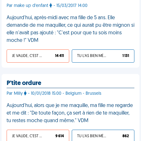
Par make up d'enfant
- 15/03/2017 14:00
Aujourd'hui, après-midi avec ma fille de 5 ans. Elle
demande de me maquiller, ce qui aurait pu être mignon si
elle n'avait pas ajouté : "C'est pour que tu sois moins
moche !" VDM
JE VALIDE, C'EST UNE VDM
14 411
TU L'AS BIEN MÉRITÉ
1 131
P'tite ordure
Par Milly
- 10/01/2018 15:00 - Belgium - Brussels
Aujourd'hui, alors que je me maquille, ma fille me regarde
et me dit : "De toute façon, ça sert à rien de te maquiller,
tu restes moche quand même." VDM
JE VALIDE, C'EST UNE VDM
9 614
TU L'AS BIEN MÉRITÉ
862