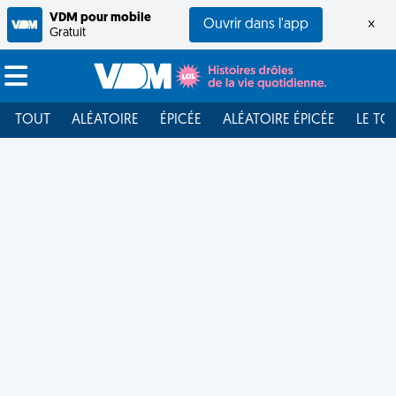
VDM pour mobile
Ouvrir dans l'app
×
Gratuit
TOUT
ALÉATOIRE
ÉPICÉE
ALÉATOIRE ÉPICÉE
LE TO