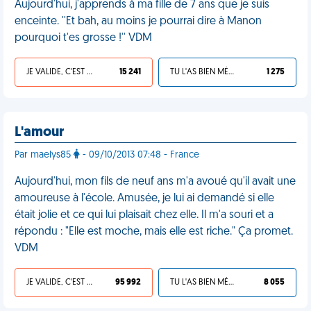
Aujourd'hui, j'apprends à ma fille de 7 ans que je suis
enceinte. ''Et bah, au moins je pourrai dire à Manon
pourquoi t'es grosse !'' VDM
JE VALIDE, C'EST UNE VDM
15 241
TU L'AS BIEN MÉRITÉ
1 275
L'amour
Par maelys85
- 09/10/2013 07:48 - France
Aujourd'hui, mon fils de neuf ans m'a avoué qu'il avait une
amoureuse à l'école. Amusée, je lui ai demandé si elle
était jolie et ce qui lui plaisait chez elle. Il m'a souri et a
répondu : "Elle est moche, mais elle est riche." Ça promet.
VDM
JE VALIDE, C'EST UNE VDM
95 992
TU L'AS BIEN MÉRITÉ
8 055