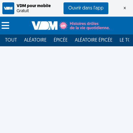
VDM pour mobile
Ouvrir dans l'app
×
Gratuit
TOUT
ALÉATOIRE
ÉPICÉE
ALÉATOIRE ÉPICÉE
LE TO