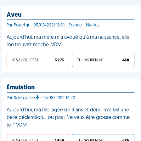
Aveu
Par Pouet
- 05/05/2021 18:01 - France - Nantes
Aujourd'hui, ma mère m'a avoué qu'à ma naissance, elle
me trouvait moche. VDM
JE VALIDE, C'EST UNE VDM
3 273
TU L'AS BIEN MÉRITÉ
468
Émulation
Par Sale gosse
- 15/08/2022 14:20
Aujourd'hui, ma fille, âgée de 9 ans et demi, m'a fait une
belle déclaration… ou pas : "Je veux être grosse comme
toi." VDM
JE VALIDE, C'EST UNE VDM
3 459
TU L'AS BIEN MÉRITÉ
626