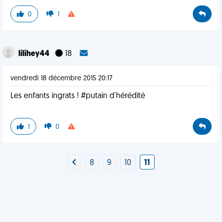
0
1
lilihey44
18
vendredi 18 décembre 2015 20:17
Les enfants ingrats ! #putain d'hérédité
1
0
8
9
10
11