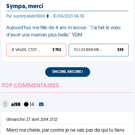
Sympa, merci
Par superpatate3000
- 10/04/2021 06:30
Aujourd'hui, ma fille de 4 ans m'avoue : "J'ai fait le vœu
d'avoir une maman plus belle." VDM
JE VALIDE, C'EST UNE VDM
3 752
TU L'AS BIEN MÉRITÉ
339
ENCORE, ENCORE !
TOP COMMENTAIRES
al98
14
dimanche 27 avril 2014 21:12
Merci ma chérie, par contre je ne sais pas de qui tu tiens