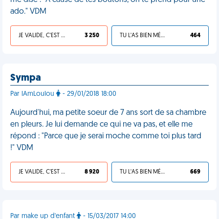
me dise : "À cause de tes boutons, on te prend pour une
ado." VDM
JE VALIDE, C'EST UNE VDM
3 250
TU L'AS BIEN MÉRITÉ
464
Sympa
Par lAmLoulou
- 29/01/2018 18:00
Aujourd'hui, ma petite soeur de 7 ans sort de sa chambre
en pleurs. Je lui demande ce qui ne va pas, et elle me
répond : "Parce que je serai moche comme toi plus tard
!" VDM
JE VALIDE, C'EST UNE VDM
8 920
TU L'AS BIEN MÉRITÉ
669
Par make up d'enfant
- 15/03/2017 14:00