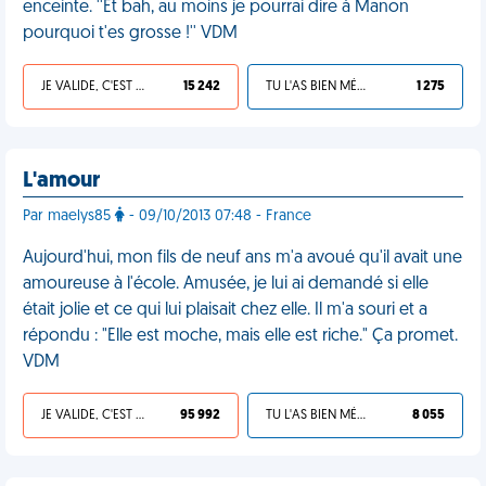
enceinte. ''Et bah, au moins je pourrai dire à Manon
pourquoi t'es grosse !'' VDM
JE VALIDE, C'EST UNE VDM
15 242
TU L'AS BIEN MÉRITÉ
1 275
L'amour
Par maelys85
- 09/10/2013 07:48 - France
Aujourd'hui, mon fils de neuf ans m'a avoué qu'il avait une
amoureuse à l'école. Amusée, je lui ai demandé si elle
était jolie et ce qui lui plaisait chez elle. Il m'a souri et a
répondu : "Elle est moche, mais elle est riche." Ça promet.
VDM
JE VALIDE, C'EST UNE VDM
95 992
TU L'AS BIEN MÉRITÉ
8 055