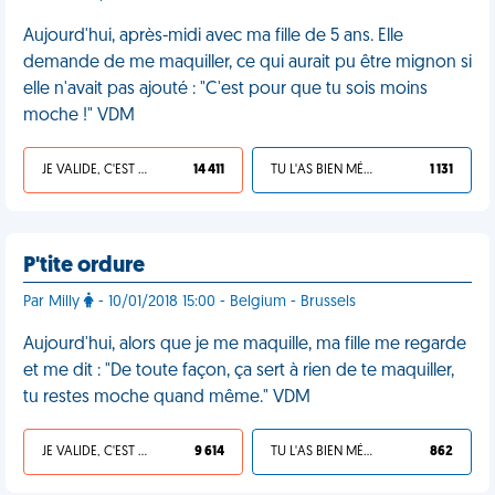
Aujourd'hui, après-midi avec ma fille de 5 ans. Elle
demande de me maquiller, ce qui aurait pu être mignon si
elle n'avait pas ajouté : "C'est pour que tu sois moins
moche !" VDM
JE VALIDE, C'EST UNE VDM
14 411
TU L'AS BIEN MÉRITÉ
1 131
P'tite ordure
Par Milly
- 10/01/2018 15:00 - Belgium - Brussels
Aujourd'hui, alors que je me maquille, ma fille me regarde
et me dit : "De toute façon, ça sert à rien de te maquiller,
tu restes moche quand même." VDM
JE VALIDE, C'EST UNE VDM
9 614
TU L'AS BIEN MÉRITÉ
862