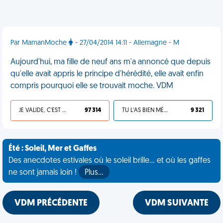
Par MamanMoche
- 27/04/2014 14:11 - Allemagne - M
Aujourd'hui, ma fille de neuf ans m'a annoncé que depuis
qu'elle avait appris le principe d'hérédité, elle avait enfin
compris pourquoi elle se trouvait moche. VDM
JE VALIDE, C'EST UNE VDM
97 314
TU L'AS BIEN MÉRITÉ
9 321
Été : Soleil, Mer et Gaffes
Des anecdotes estivales où le soleil brille... et où les gaffes
ne sont jamais loin !
Plus…
VDM PRÉCÉDENTE
VDM SUIVANTE