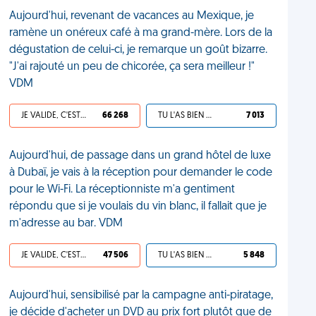
Aujourd'hui, revenant de vacances au Mexique, je
ramène un onéreux café à ma grand-mère. Lors de la
dégustation de celui-ci, je remarque un goût bizarre.
"J'ai rajouté un peu de chicorée, ça sera meilleur !"
VDM
JE VALIDE, C'EST UNE VDM
66 268
TU L'AS BIEN MÉRITÉ
7 013
Aujourd'hui, de passage dans un grand hôtel de luxe
à Dubaï, je vais à la réception pour demander le code
pour le Wi-Fi. La réceptionniste m'a gentiment
répondu que si je voulais du vin blanc, il fallait que je
m'adresse au bar. VDM
JE VALIDE, C'EST UNE VDM
47 506
TU L'AS BIEN MÉRITÉ
5 848
Aujourd'hui, sensibilisé par la campagne anti-piratage,
je décide d'acheter un DVD au prix fort plutôt que de