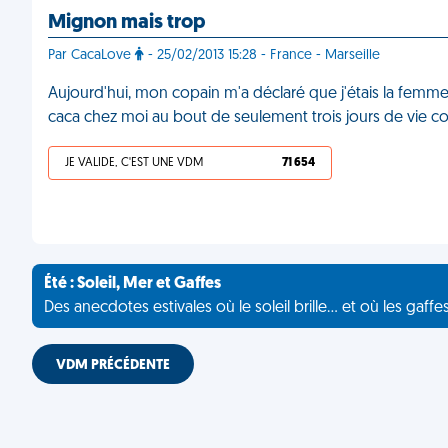
Mignon mais trop
Par CacaLove
- 25/02/2013 15:28 - France - Marseille
Aujourd'hui, mon copain m'a déclaré que j'étais la femme de 
caca chez moi au bout de seulement trois jours de vie c
JE VALIDE, C'EST UNE VDM
71 654
Été : Soleil, Mer et Gaffes
Des anecdotes estivales où le soleil brille... et où les gaffe
VDM PRÉCÉDENTE