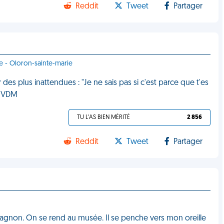
Reddit
Tweet
Partager
e - Oloron-sainte-marie
es plus inattendues : "Je ne sais pas si c'est parce que t'es
" VDM
TU L'AS BIEN MÉRITÉ
2 856
Reddit
Tweet
Partager
pagnon. On se rend au musée. Il se penche vers mon oreille