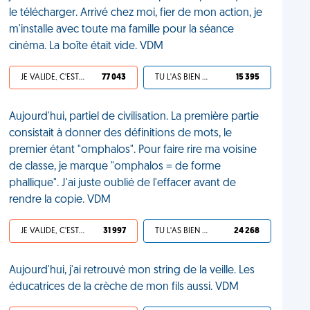
le télécharger. Arrivé chez moi, fier de mon action, je
m'installe avec toute ma famille pour la séance
cinéma. La boîte était vide. VDM
JE VALIDE, C'EST UNE VDM
77 043
TU L'AS BIEN MÉRITÉ
15 395
Aujourd'hui, partiel de civilisation. La première partie
consistait à donner des définitions de mots, le
premier étant "omphalos". Pour faire rire ma voisine
de classe, je marque "omphalos = de forme
phallique". J'ai juste oublié de l'effacer avant de
rendre la copie. VDM
JE VALIDE, C'EST UNE VDM
31 997
TU L'AS BIEN MÉRITÉ
24 268
Aujourd'hui, j'ai retrouvé mon string de la veille. Les
éducatrices de la crèche de mon fils aussi. VDM