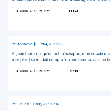
romantique cela aurait pu être s'il s'était agi de moi. VDM
JE VALIDE, C'EST UNE VDM
66 302
Par Anonyme
- 17/04/2017 20:00
Aujourd'hui, alors qu'un pet m'échappe, mon copain m'a 
moi, plus il se rendait compte "qu'une femme, c'est un
JE VALIDE, C'EST UNE VDM
14 466
Par Blisuess - 18/08/2009 07:14