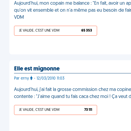
Aujourd'hui, mon copain me balance : "En fait, avoir un app
qu'on vit ensemble et on n'a même pas eu besoin de fair
VDM
JE VALIDE, C'EST UNE VDM
65 353
Elle est mignonne
Par erny
- 12/03/2010 11:03
Aujourd'hui, j'ai fait la grosse commission chez ma copine. 
contente : "J'aime quand tu fais caca chez moi ! Ça veut d
JE VALIDE, C'EST UNE VDM
73 111