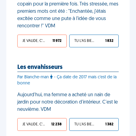
copain pour la première fois. Très stressée, mes
premiers mots ont été : "Enchantée, j'étais
excitée comme une pute à l'idée de vous
rencontrer !" VDM
JE VALIDE, C'EST UNE VDM
11 972
TU L'AS BIEN MÉRITÉ
1 832
Les envahisseurs
Par Blanche-man
- Ça date de 2017 mais c'est de la
bonne
Aujourd'hui, ma femme a acheté un nain de
jardin pour notre décoration d'intérieur. C'est le
neuvième. VDM
JE VALIDE, C'EST UNE VDM
12 238
TU L'AS BIEN MÉRITÉ
1 382