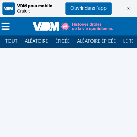
VDM pour mobile
Ouvrir dans l'app
×
Gratuit
TOUT
ALÉATOIRE
ÉPICÉE
ALÉATOIRE ÉPICÉE
LE TO