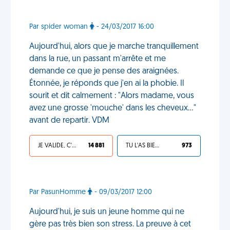
Par spider woman
- 24/03/2017 16:00
Aujourd'hui, alors que je marche tranquillement
dans la rue, un passant m'arrête et me
demande ce que je pense des araignées.
Étonnée, je réponds que j'en ai la phobie. Il
sourit et dit calmement : "Alors madame, vous
avez une grosse 'mouche' dans les cheveux..."
avant de repartir. VDM
JE VALIDE, C'EST UNE VDM
14 881
TU L'AS BIEN MÉRITÉ
973
Par PasunHomme
- 09/03/2017 12:00
Aujourd'hui, je suis un jeune homme qui ne
gère pas très bien son stress. La preuve à cet