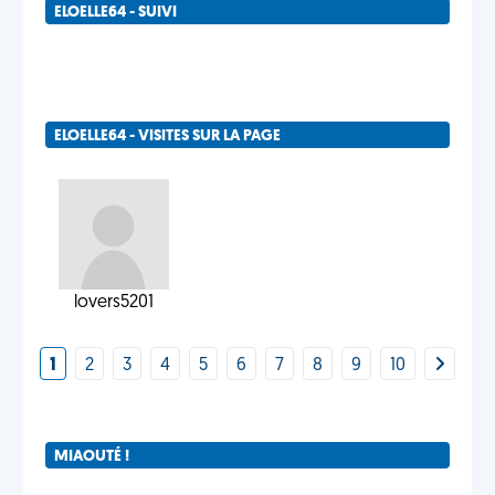
ELOELLE64 - SUIVI
ELOELLE64 - VISITES SUR LA PAGE
lovers5201
1
2
3
4
5
6
7
8
9
10
MIAOUTÉ !