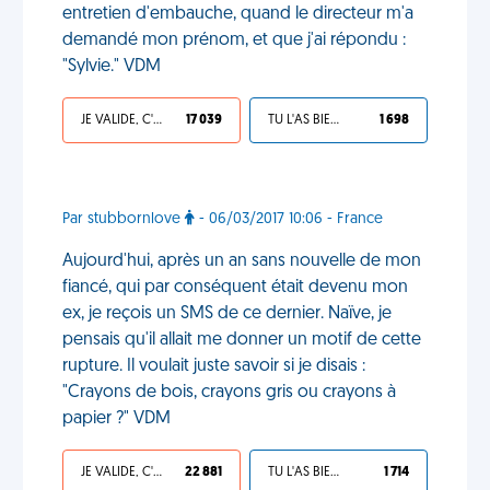
entretien d'embauche, quand le directeur m'a
demandé mon prénom, et que j'ai répondu :
"Sylvie." VDM
JE VALIDE, C'EST UNE VDM
17 039
TU L'AS BIEN MÉRITÉ
1 698
Par stubbornlove
- 06/03/2017 10:06 - France
Aujourd'hui, après un an sans nouvelle de mon
fiancé, qui par conséquent était devenu mon
ex, je reçois un SMS de ce dernier. Naïve, je
pensais qu'il allait me donner un motif de cette
rupture. Il voulait juste savoir si je disais :
"Crayons de bois, crayons gris ou crayons à
papier ?" VDM
JE VALIDE, C'EST UNE VDM
22 881
TU L'AS BIEN MÉRITÉ
1 714