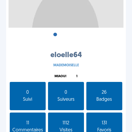
•
•
•
eloelle64
MADEMOISELLE
MIAOU!
1
0
0
26
Suivi
Suiveurs
Badges
11
1112
131
Commentaires
Visites
Favoris