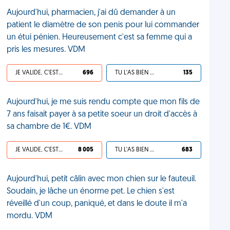
Aujourd'hui, pharmacien, j'ai dû demander à un
patient le diamètre de son penis pour lui commander
un étui pénien. Heureusement c'est sa femme qui a
pris les mesures. VDM
JE VALIDE, C'EST UNE VDM
696
TU L'AS BIEN MÉRITÉ
135
Aujourd'hui, je me suis rendu compte que mon fils de
7 ans faisait payer à sa petite soeur un droit d'accès à
sa chambre de 1€. VDM
JE VALIDE, C'EST UNE VDM
8 005
TU L'AS BIEN MÉRITÉ
683
Aujourd'hui, petit câlin avec mon chien sur le fauteuil.
Soudain, je lâche un énorme pet. Le chien s'est
réveillé d'un coup, paniqué, et dans le doute il m'a
mordu. VDM