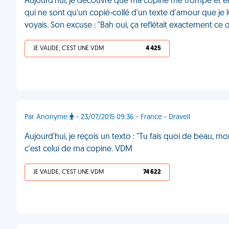
Aujourd'hui, je découvre que ma copine me trompe et 
qui ne sont qu'un copié-collé d'un texte d'amour que je lui
voyais. Son excuse : "Bah oui, ça reflétait exactement ce 
JE VALIDE, C'EST UNE VDM
4 425
Par Anonyme
- 23/07/2015 09:36 - France - Draveil
Aujourd'hui, je reçois un texto : "Tu fais quoi de beau, m
c'est celui de ma copine. VDM
JE VALIDE, C'EST UNE VDM
74 622