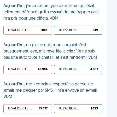
Aujourd’hui, j’ai croisé un type dans la rue qui était
tellement défoncé qu’il a essayé de me frapper car il
m’a pris pour une piñata. VDM
JE VALIDE, C'EST UNE VDM
1 883
TU L'AS BIEN MÉRITÉ
149
Aujourd'hui, en pleine nuit, mon conjoint s'est
brusquement levé, m'a réveillée, a crié : "Je ne suis
pas une autoroute à chats !" et s'est rendormi. VDM
JE VALIDE, C'EST UNE VDM
60 904
TU L'AS BIEN MÉRITÉ
4 067
Aujourd'hui, mon copain a respecté sa parole, ne
jamais me plaquer par SMS. Il m'a envoyé un e-mail.
VDM
JE VALIDE, C'EST UNE VDM
15 077
TU L'AS BIEN MÉRITÉ
1 053