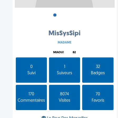
•
•
•
MisSysSipi
MADAME
MIAOU!
62
0
1
32
Suivi
Suiveurs
Badges
170
8074
70
Commentaires
Visites
Favoris