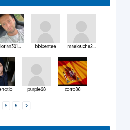
lorian301...
bbixentee
maelouche2...
errotlol
purple68
zorro88
5
6