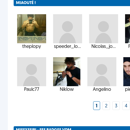
MIAOUTÉ !
theplopy
speeder_lo...
Nicolas_jo...
F
Paulc77
Niklow
Angelino
pi
1
2
3
4