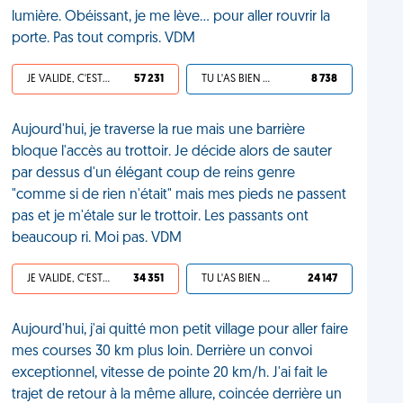
lumière. Obéissant, je me lève... pour aller rouvrir la
porte. Pas tout compris. VDM
JE VALIDE, C'EST UNE VDM
57 231
TU L'AS BIEN MÉRITÉ
8 738
Aujourd'hui, je traverse la rue mais une barrière
bloque l'accès au trottoir. Je décide alors de sauter
par dessus d'un élégant coup de reins genre
"comme si de rien n'était" mais mes pieds ne passent
pas et je m'étale sur le trottoir. Les passants ont
beaucoup ri. Moi pas. VDM
JE VALIDE, C'EST UNE VDM
34 351
TU L'AS BIEN MÉRITÉ
24 147
Aujourd'hui, j'ai quitté mon petit village pour aller faire
mes courses 30 km plus loin. Derrière un convoi
exceptionnel, vitesse de pointe 20 km/h. J'ai fait le
trajet de retour à la même allure, coincée derrière un