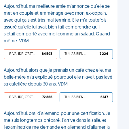
Aujourd'hui, ma meilleure amie m'annonce qu'elle se
met en couple et emménage avec mon ex-copain,
avec qui ça s'est très mal terminé. Elle m'a toutefois
assuré qu'elle lui avait bien fait comprendre qu'il
s'était comporté avec moi comme un salaud. Quand
même. VDM
JE VALIDE, C'EST UNE VDM
84 503
TU L'AS BIEN MÉRITÉ
7 224
Aujourd'hui, alors que je prenais un café chez elle, ma
belle-mère m'a expliqué pourquoi elle n'avait pas lavé
sa cafetière depuis 30 ans. VDM
JE VALIDE, C'EST UNE VDM
72 866
TU L'AS BIEN MÉRITÉ
6 147
Aujourd'hui, oral d'allemand pour une certification. Je
me suis longtemps préparé. J'arrive dans la salle, et
l'examinatrice me demande en allemand d'allumer la