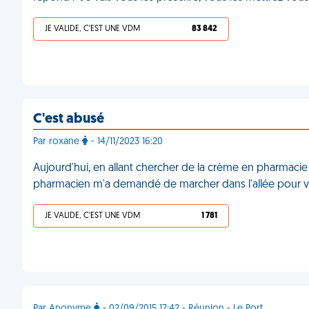
JE VALIDE, C'EST UNE VDM
83 842
C'est abusé
Par roxane
- 14/11/2023 16:20
Aujourd'hui, en allant chercher de la crème en pharmacie
pharmacien m'a demandé de marcher dans l'allée pour voir 
JE VALIDE, C'EST UNE VDM
1 781
Par Anonyme
- 02/09/2015 17:42 - Réunion - Le Port