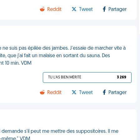
Reddit
Tweet
Partager
e ne suis pas épilée des jambes. J'essaie de marcher vite à
, que j'ai fait un malaise en sortant du sauna. Des
nt 10 min. VDM
TU L'AS BIEN MÉRITÉ
3 269
Reddit
Tweet
Partager
 demande s'il peut me mettre des suppositoires. Il me
ous-même." VDM