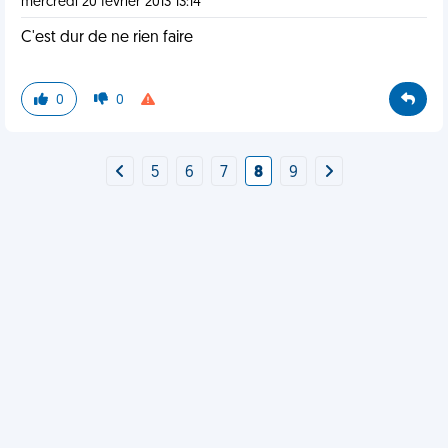
mercredi 20 février 2013 13:14
C'est dur de ne rien faire
0
0
5
6
7
8
9