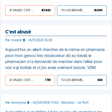
JE VALIDE, C'EST UNE VDM
83 842
TU L'AS BIEN MÉRITÉ
18 690
C'est abusé
Par roxane
- 14/11/2023 16:20
Aujourd'hui, en allant chercher de la crème en pharmacie
pour mon genou très douloureux dû au travail, le
pharmacien m'a demandé de marcher dans l'allée pour
voir si je boitais et si j'en avais vraiment besoin. VDM
JE VALIDE, C'EST UNE VDM
1 781
TU L'AS BIEN MÉRITÉ
460
Par Anonyme
- 02/09/2015 17:42 - Réunion - Le Port