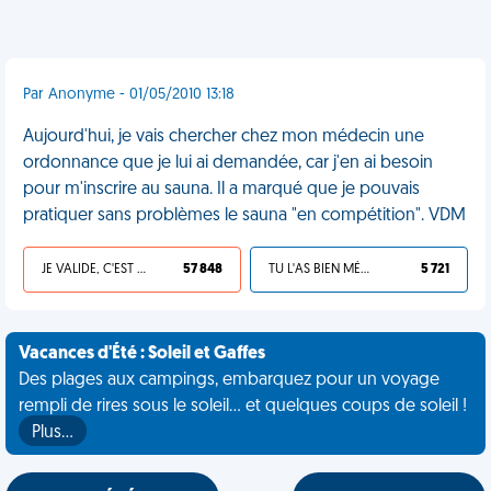
Par Anonyme - 01/05/2010 13:18
Aujourd'hui, je vais chercher chez mon médecin une
ordonnance que je lui ai demandée, car j'en ai besoin
pour m'inscrire au sauna. Il a marqué que je pouvais
pratiquer sans problèmes le sauna "en compétition". VDM
JE VALIDE, C'EST UNE VDM
57 848
TU L'AS BIEN MÉRITÉ
5 721
Vacances d'Été : Soleil et Gaffes
Des plages aux campings, embarquez pour un voyage
rempli de rires sous le soleil... et quelques coups de soleil !
Plus…