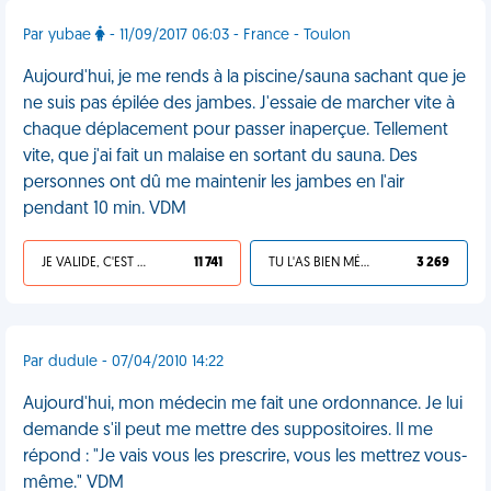
Par yubae
- 11/09/2017 06:03 - France - Toulon
Aujourd'hui, je me rends à la piscine/sauna sachant que je
ne suis pas épilée des jambes. J'essaie de marcher vite à
chaque déplacement pour passer inaperçue. Tellement
vite, que j'ai fait un malaise en sortant du sauna. Des
personnes ont dû me maintenir les jambes en l'air
pendant 10 min. VDM
JE VALIDE, C'EST UNE VDM
11 741
TU L'AS BIEN MÉRITÉ
3 269
Par dudule - 07/04/2010 14:22
Aujourd'hui, mon médecin me fait une ordonnance. Je lui
demande s'il peut me mettre des suppositoires. Il me
répond : "Je vais vous les prescrire, vous les mettrez vous-
même." VDM