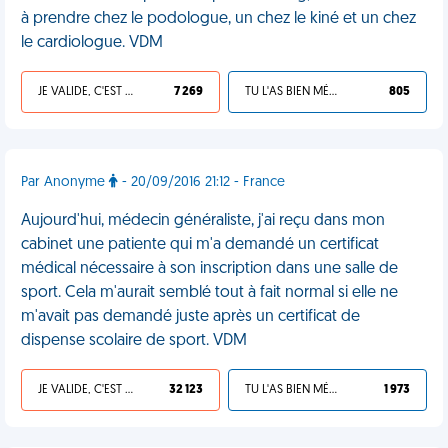
à prendre chez le podologue, un chez le kiné et un chez
le cardiologue. VDM
JE VALIDE, C'EST UNE VDM
7 269
TU L'AS BIEN MÉRITÉ
805
Par Anonyme
- 20/09/2016 21:12 - France
Aujourd'hui, médecin généraliste, j'ai reçu dans mon
cabinet une patiente qui m'a demandé un certificat
médical nécessaire à son inscription dans une salle de
sport. Cela m'aurait semblé tout à fait normal si elle ne
m'avait pas demandé juste après un certificat de
dispense scolaire de sport. VDM
JE VALIDE, C'EST UNE VDM
32 123
TU L'AS BIEN MÉRITÉ
1 973