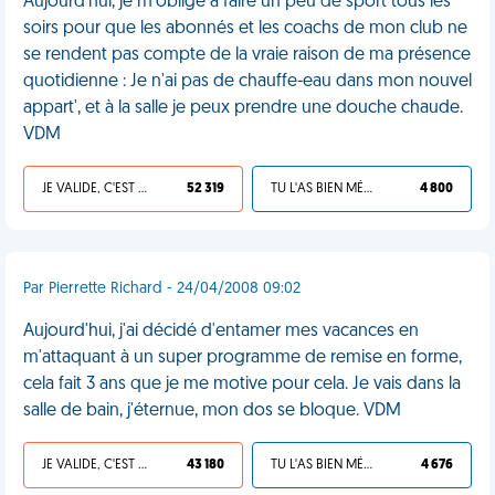
Aujourd'hui, je m'oblige à faire un peu de sport tous les
soirs pour que les abonnés et les coachs de mon club ne
se rendent pas compte de la vraie raison de ma présence
quotidienne : Je n'ai pas de chauffe-eau dans mon nouvel
appart', et à la salle je peux prendre une douche chaude.
VDM
JE VALIDE, C'EST UNE VDM
52 319
TU L'AS BIEN MÉRITÉ
4 800
Par Pierrette Richard - 24/04/2008 09:02
Aujourd'hui, j'ai décidé d'entamer mes vacances en
m'attaquant à un super programme de remise en forme,
cela fait 3 ans que je me motive pour cela. Je vais dans la
salle de bain, j'éternue, mon dos se bloque. VDM
JE VALIDE, C'EST UNE VDM
43 180
TU L'AS BIEN MÉRITÉ
4 676