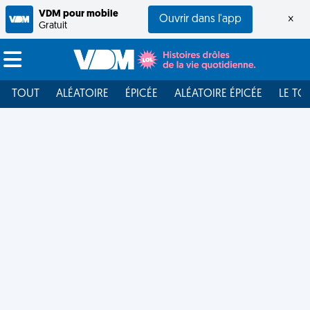
VDM pour mobile
Ouvrir dans l'app
×
Gratuit
TOUT
ALÉATOIRE
ÉPICÉE
ALÉATOIRE ÉPICÉE
LE TO