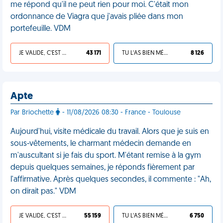
me répond qu'il ne peut rien pour moi. C'était mon
ordonnance de Viagra que j'avais pliée dans mon
portefeuille. VDM
JE VALIDE, C'EST UNE VDM
43 171
TU L'AS BIEN MÉRITÉ
8 126
Apte
Par Briochette
- 11/08/2026 08:30 - France - Toulouse
Aujourd'hui, visite médicale du travail. Alors que je suis en
sous-vêtements, le charmant médecin demande en
m'auscultant si je fais du sport. M'étant remise à la gym
depuis quelques semaines, je réponds fièrement par
l'affirmative. Après quelques secondes, il commente : "Ah,
on dirait pas." VDM
JE VALIDE, C'EST UNE VDM
55 159
TU L'AS BIEN MÉRITÉ
6 750