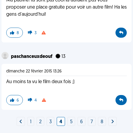
Ma pauvre! Ils sont pas cool ils auraient pus vous
proposer une place gratuite pour voir un autre film! Ha les
gens d'aujourd'hui!
8
3
paschanceuxdeouf
13
dimanche 22 février 2015 13:26
Au moins ta vu le film deux fois ;)
6
4
1
2
3
4
5
6
7
8