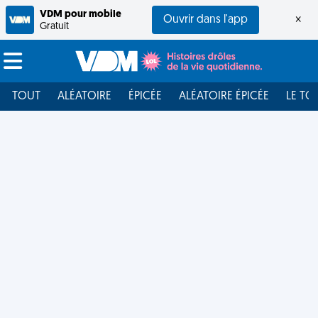
VDM pour mobile
Ouvrir dans l'app
×
Gratuit
TOUT
ALÉATOIRE
ÉPICÉE
ALÉATOIRE ÉPICÉE
LE TO