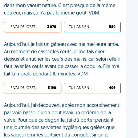
dans mon yaourt nature. C'est presque de la même
couleur, mais ça n'a pas le même goût. VDM
JE VALIDE, C'EST UNE VDM
3 076
TU L'AS BIEN MÉRITÉ
580
Aujourd'hui, je fais un gâteau avec ma meilleure amie.
Au moment de casser les œufs, je me fais crier
dessus et arracher les œufs des mains, car selon elle il
faut laver les œufs avant de casser la coquille. Elle m'a
fait la morale pendant 10 minutes. VDM
JE VALIDE, C'EST UNE VDM
3 190
TU L'AS BIEN MÉRITÉ
406
Aujourd'hui, j'ai découvert, après mon accouchement
par voie basse, qu'on peut avoir un œdème de la
vulve. Pour que ça dégonfle, j'ai dû porter pendant
une journée des serviettes hygiéniques gelées que
les sages-femmes sortaient du congélo, sinon je