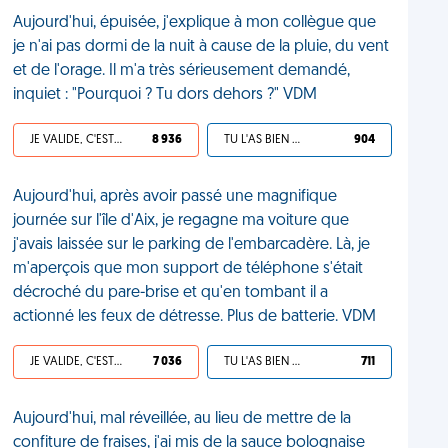
Aujourd'hui, épuisée, j'explique à mon collègue que
je n'ai pas dormi de la nuit à cause de la pluie, du vent
et de l'orage. Il m'a très sérieusement demandé,
inquiet : "Pourquoi ? Tu dors dehors ?" VDM
JE VALIDE, C'EST UNE VDM
8 936
TU L'AS BIEN MÉRITÉ
904
Aujourd'hui, après avoir passé une magnifique
journée sur l'île d'Aix, je regagne ma voiture que
j'avais laissée sur le parking de l'embarcadère. Là, je
m'aperçois que mon support de téléphone s'était
décroché du pare-brise et qu'en tombant il a
actionné les feux de détresse. Plus de batterie. VDM
JE VALIDE, C'EST UNE VDM
7 036
TU L'AS BIEN MÉRITÉ
711
Aujourd'hui, mal réveillée, au lieu de mettre de la
confiture de fraises, j'ai mis de la sauce bolognaise