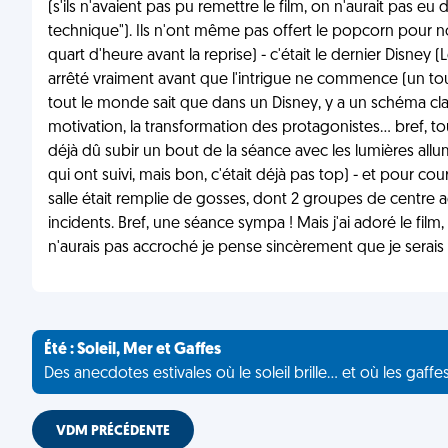
(s'ils n'avaient pas pu remettre le film, on n'aurait pas 
technique"). Ils n'ont même pas offert le popcorn pour no
quart d'heure avant la reprise) - c'était le dernier Disney 
arrêté vraiment avant que l'intrigue ne commence (un tout 
tout le monde sait que dans un Disney, y a un schéma class
motivation, la transformation des protagonistes… bref, toute
déjà dû subir un bout de la séance avec les lumières all
qui ont suivi, mais bon, c'était déjà pas top) - et pour c
salle était remplie de gosses, dont 2 groupes de centre 
incidents. Bref, une séance sympa ! Mais j'ai adoré le f
n'aurais pas accroché je pense sincèrement que je serais p
Été : Soleil, Mer et Gaffes
Des anecdotes estivales où le soleil brille... et où les gaffe
VDM PRÉCÉDENTE