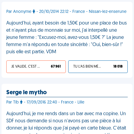
Par Anonyme
- 20/10/2014 22:12 - France - Nissan-lez-enserune
Aujourd'hui, ayant besoin de 1,50€ pour une place de bus
et n'ayant plus de monnaie sur moi, j'ai interpellé une
jeune femme : "Excusez-moi, avez-vous 1,50€ ?" La jeune
femme m'a répondu en toute sincérité : "Oui, bien-sûr !"
puis elle est partie. VDM
JE VALIDE, C'EST UNE VDM
67 961
TU L'AS BIEN MÉRITÉ
18 018
Serge le mytho
Par Tib
- 17/09/2016 22:40 - France - Lille
Aujourd'hui, je me rends dans un bar avec ma copine. Un
SDF nous demande si nous n'avons pas une pièce à lui
donner, je lui réponds que j'ai payé en carte bleue. C'était