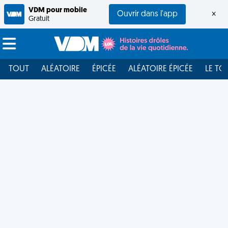
VDM pour mobile
Ouvrir dans l'app
×
Gratuit
TOUT
ALÉATOIRE
ÉPICÉE
ALÉATOIRE ÉPICÉE
LE TO