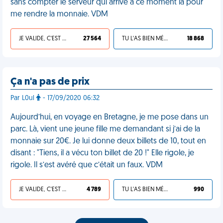
sans compter le serveur qui arrive à ce moment là pour
me rendre la monnaie. VDM
JE VALIDE, C'EST UNE VDM
27 564
TU L'AS BIEN MÉRITÉ
18 868
Ça n'a pas de prix
Par L0ul
- 17/09/2020 06:32
Aujourd’hui, en voyage en Bretagne, je me pose dans un
parc. Là, vient une jeune fille me demandant si j’ai de la
monnaie sur 20€. Je lui donne deux billets de 10, tout en
disant : "Tiens, il a vécu ton billet de 20 !" Elle rigole, je
rigole. Il s’est avéré que c’était un faux. VDM
JE VALIDE, C'EST UNE VDM
4 789
TU L'AS BIEN MÉRITÉ
990