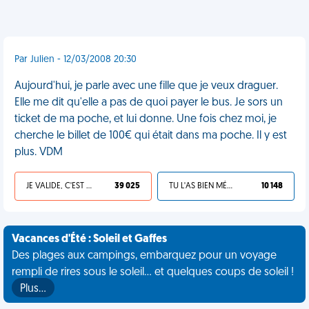
Par Julien - 12/03/2008 20:30
Aujourd'hui, je parle avec une fille que je veux draguer.
Elle me dit qu'elle a pas de quoi payer le bus. Je sors un
ticket de ma poche, et lui donne. Une fois chez moi, je
cherche le billet de 100€ qui était dans ma poche. Il y est
plus. VDM
JE VALIDE, C'EST UNE VDM
39 025
TU L'AS BIEN MÉRITÉ
10 148
Vacances d'Été : Soleil et Gaffes
Des plages aux campings, embarquez pour un voyage
rempli de rires sous le soleil... et quelques coups de soleil !
Plus…