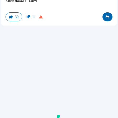
idée aussi ! TLBM
59
11