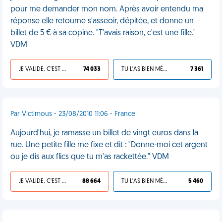
pour me demander mon nom. Après avoir entendu ma
réponse elle retourne s'asseoir, dépitée, et donne un
billet de 5 € à sa copine. "T'avais raison, c'est une fille."
VDM
JE VALIDE, C'EST UNE VDM
74 033
TU L'AS BIEN MÉRITÉ
7 361
Par Victimous - 23/08/2010 11:06 - France
Aujourd'hui, je ramasse un billet de vingt euros dans la
rue. Une petite fille me fixe et dit : "Donne-moi cet argent
ou je dis aux flics que tu m'as rackettée." VDM
JE VALIDE, C'EST UNE VDM
88 664
TU L'AS BIEN MÉRITÉ
5 460