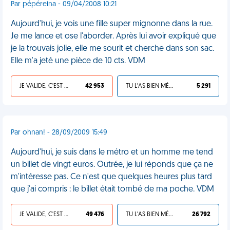
Par pépéreina - 09/04/2008 10:21
Aujourd'hui, je vois une fille super mignonne dans la rue.
Je me lance et ose l'aborder. Après lui avoir expliqué que
je la trouvais jolie, elle me sourit et cherche dans son sac.
Elle m'a jeté une pièce de 10 cts. VDM
JE VALIDE, C'EST UNE VDM
42 953
TU L'AS BIEN MÉRITÉ
5 291
Par ohnan! - 28/09/2009 15:49
Aujourd'hui, je suis dans le métro et un homme me tend
un billet de vingt euros. Outrée, je lui réponds que ça ne
m'intéresse pas. Ce n'est que quelques heures plus tard
que j'ai compris : le billet était tombé de ma poche. VDM
JE VALIDE, C'EST UNE VDM
49 476
TU L'AS BIEN MÉRITÉ
26 792