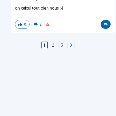
on calcul tout bien nous :-)
0
2
1
2
3