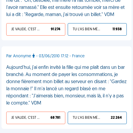
me dit : "Oh, désolée, ma mère l'a fait tomber, merci de
l'avoir ramassé." Elle est ensuite retournée voir sa mère et
lui a dit : "Regarde, maman, j'ai trouvé un billet." VDM
JE VALIDE, C'EST UNE VDM
91 274
TU L'AS BIEN MÉRITÉ
11 938
Par Anonyme
- 03/06/2010 17:12 - France
Aujourd'hui, j'ai enfin invité la fille qui me plaît dans un bar
branché. Au moment de payer les consommations, je
donne fièrement mon billet au serveur en disant : "Gardez
la monnaie !" Il m'a lancé un regard blasé en me
répondant : "J'aimerais bien, monsieur, mais là, il n'y a pas
le compte." VDM
JE VALIDE, C'EST UNE VDM
68 781
TU L'AS BIEN MÉRITÉ
22 264