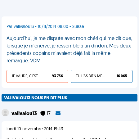
Par valivalou13 - 10/11/2014 08:00 - Suisse
Aujourd'hui, je me dispute avec mon chéri qui me dit que,
lorsque je m'énerve, je ressemble à un dindon. Mes deux
précédents copains m'avaient déjà fait la même
remarque. VDM
JE VALIDE, C'EST UNE VDM
93 756
TU L'AS BIEN MÉRITÉ
16 065
VALIVALOU13 NOUS EN DIT PLUS
valivalou13
17
lundi 10 novembre 2014 19:43