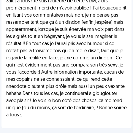
Salut à tous ! Je suis l'auteure de cette VDM, alors
premièrement merci de m'avoir publiée ! J'ai beaucoup rit
en lisant vos commentaires mais non, je ne pense pas
ressembler tant que ça à un dindon (enfin j'espère) mais
apparemment, lorsque je suis énervée ma voix part dans
les aiguës tout en bégayant, je vous laisse imaginer le
résultat !! En tout cas je l'aurai pris avec humour si ce
n'était pas la troisième fois qu'on me le disait, faut que je
regarde la réalité en face, je crie comme un dindon ! Ce
qui n'est évidemment pas une comparaison très sexy, je
vous l'accorde :) Autre information importante, aucun de
mes copains ne se connaissaient, ce qui rend cette
anecdote d'autant plus drôle mais aussi un peux vexante
hahaha Dans tous les cas, je continuerai à glouglouter
avec plaisir ! Je vois le bon côté des choses, ça me rend
unique (ou du moins, ça sort de l'ordinaire) ! Bonne soirée
à tous :)