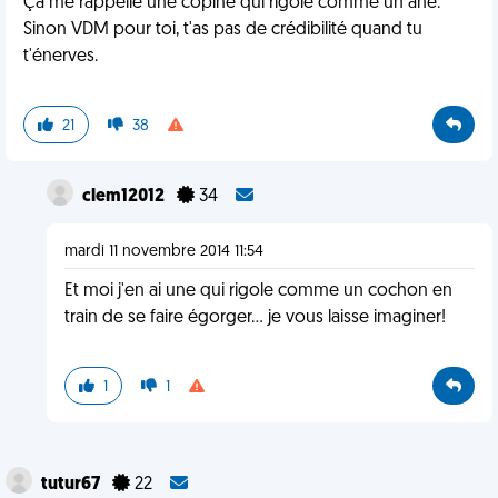
Ça me rappelle une copine qui rigole comme un âne.
Sinon VDM pour toi, t'as pas de crédibilité quand tu
t'énerves.
21
38
clem12012
34
mardi 11 novembre 2014 11:54
Et moi j'en ai une qui rigole comme un cochon en
train de se faire égorger... je vous laisse imaginer!
1
1
tutur67
22