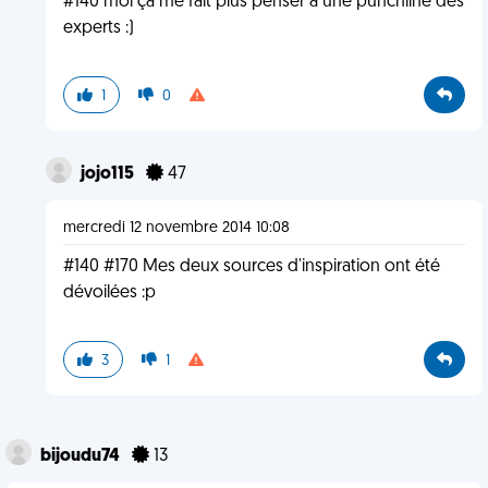
#140 moi ça me fait plus penser à une punchline des
experts :)
1
0
jojo115
47
mercredi 12 novembre 2014 10:08
#140 #170 Mes deux sources d'inspiration ont été
dévoilées :p
3
1
bijoudu74
13