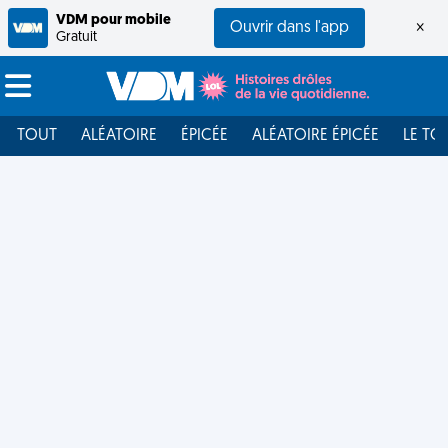
VDM pour mobile
Ouvrir dans l'app
×
Gratuit
TOUT
ALÉATOIRE
ÉPICÉE
ALÉATOIRE ÉPICÉE
LE TO