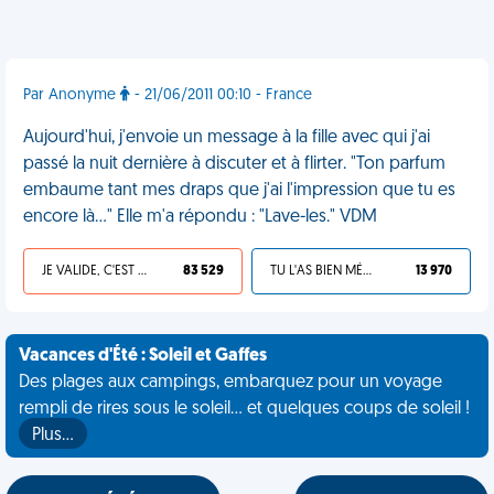
Par Anonyme
- 21/06/2011 00:10 - France
Aujourd'hui, j'envoie un message à la fille avec qui j'ai
passé la nuit dernière à discuter et à flirter. "Ton parfum
embaume tant mes draps que j'ai l'impression que tu es
encore là..." Elle m'a répondu : "Lave-les." VDM
JE VALIDE, C'EST UNE VDM
83 529
TU L'AS BIEN MÉRITÉ
13 970
Vacances d'Été : Soleil et Gaffes
Des plages aux campings, embarquez pour un voyage
rempli de rires sous le soleil... et quelques coups de soleil !
Plus…