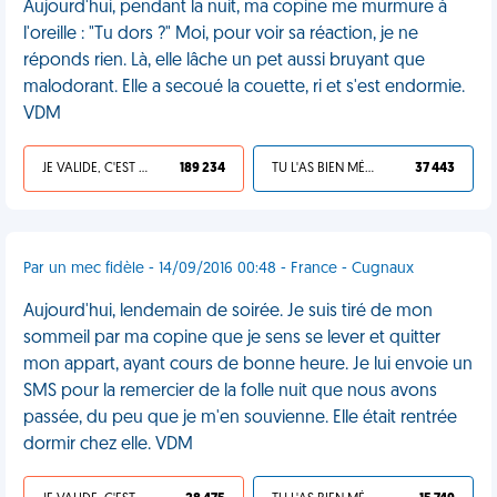
Aujourd'hui, pendant la nuit, ma copine me murmure à
l'oreille : "Tu dors ?" Moi, pour voir sa réaction, je ne
réponds rien. Là, elle lâche un pet aussi bruyant que
malodorant. Elle a secoué la couette, ri et s'est endormie.
VDM
JE VALIDE, C'EST UNE VDM
189 234
TU L'AS BIEN MÉRITÉ
37 443
Par un mec fidèle - 14/09/2016 00:48 - France - Cugnaux
Aujourd'hui, lendemain de soirée. Je suis tiré de mon
sommeil par ma copine que je sens se lever et quitter
mon appart, ayant cours de bonne heure. Je lui envoie un
SMS pour la remercier de la folle nuit que nous avons
passée, du peu que je m'en souvienne. Elle était rentrée
dormir chez elle. VDM