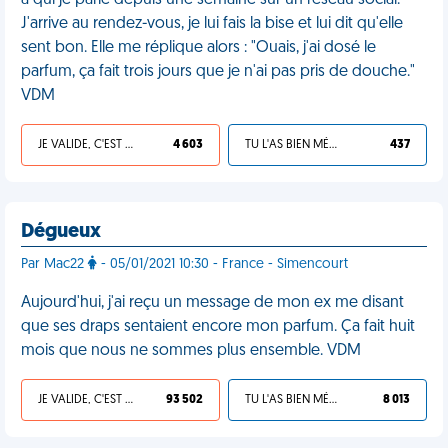
à qui je parle depuis une semaine sur un réseau social.
J'arrive au rendez-vous, je lui fais la bise et lui dit qu'elle
sent bon. Elle me réplique alors : "Ouais, j'ai dosé le
parfum, ça fait trois jours que je n'ai pas pris de douche."
VDM
JE VALIDE, C'EST UNE VDM
4 603
TU L'AS BIEN MÉRITÉ
437
Dégueux
Par Mac22
- 05/01/2021 10:30 - France - Simencourt
Aujourd'hui, j'ai reçu un message de mon ex me disant
que ses draps sentaient encore mon parfum. Ça fait huit
mois que nous ne sommes plus ensemble. VDM
JE VALIDE, C'EST UNE VDM
93 502
TU L'AS BIEN MÉRITÉ
8 013