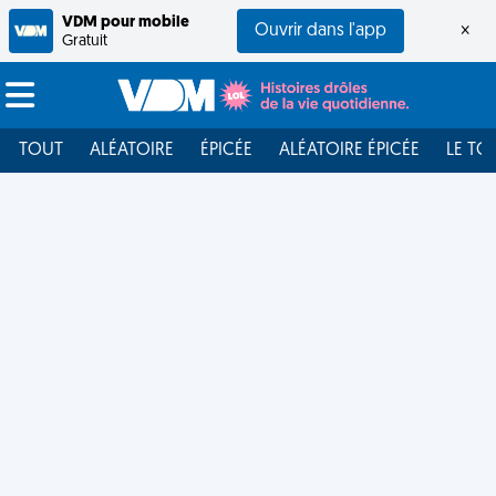
VDM pour mobile
Ouvrir dans l'app
×
Gratuit
TOUT
ALÉATOIRE
ÉPICÉE
ALÉATOIRE ÉPICÉE
LE TO