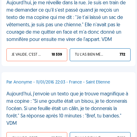
Aujourd'hui, je me réveille dans la rue. Je suis en train de
me demander ce qu'il s'est passé quand je reçois un
texto de ma copine qui me dit : "Je t'ai laissé un sac de
vêtements, je suis pas une chienne." Elle n'avait pas le
courage de me quitter en face et m'a donc donné un
somnifère pour ensuite me virer de l'appart. VDM
JE VALIDE, C'EST UNE VDM
10 339
TU L'AS BIEN MÉRITÉ
772
Par Anonyme - 11/01/2016 22:03 - France - Saint Etienne
Aujourd'hui, j'envoie un texto que je trouve magnifique à
ma copine : "Si une goutte était un bisou, je te donnerais
l'océan. Si une feuille était un câlin, je te donnerais la
forêt." Sa réponse après 10 minutes : "Bref, tu bandes."
VDM