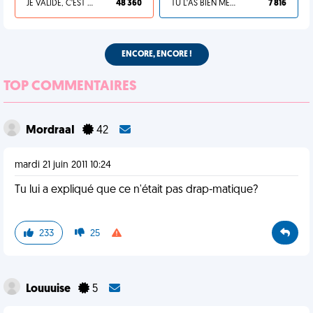
JE VALIDE, C'EST UNE VDM
48 360
TU L'AS BIEN MÉRITÉ
7 816
ENCORE, ENCORE !
TOP COMMENTAIRES
MordraaI
42
mardi 21 juin 2011 10:24
Tu lui a expliqué que ce n'était pas drap-matique?
233
25
Louuuise
5