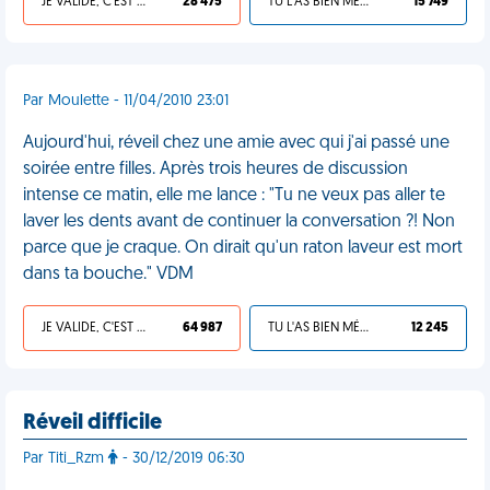
JE VALIDE, C'EST UNE VDM
28 475
TU L'AS BIEN MÉRITÉ
15 749
Par Moulette - 11/04/2010 23:01
Aujourd'hui, réveil chez une amie avec qui j'ai passé une
soirée entre filles. Après trois heures de discussion
intense ce matin, elle me lance : "Tu ne veux pas aller te
laver les dents avant de continuer la conversation ?! Non
parce que je craque. On dirait qu'un raton laveur est mort
dans ta bouche." VDM
JE VALIDE, C'EST UNE VDM
64 987
TU L'AS BIEN MÉRITÉ
12 245
Réveil difficile
Par Titi_Rzm
- 30/12/2019 06:30