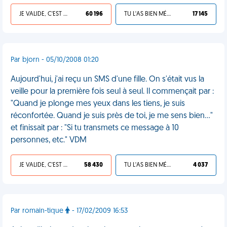
JE VALIDE, C'EST UNE VDM
60 196
TU L'AS BIEN MÉRITÉ
17 145
Par bjorn - 05/10/2008 01:20
Aujourd'hui, j'ai reçu un SMS d'une fille. On s'était vus la
veille pour la première fois seul à seul. Il commençait par :
"Quand je plonge mes yeux dans les tiens, je suis
réconfortée. Quand je suis près de toi, je me sens bien..."
et finissait par : "Si tu transmets ce message à 10
personnes, etc." VDM
JE VALIDE, C'EST UNE VDM
58 430
TU L'AS BIEN MÉRITÉ
4 037
Par romain-tique
- 17/02/2009 16:53