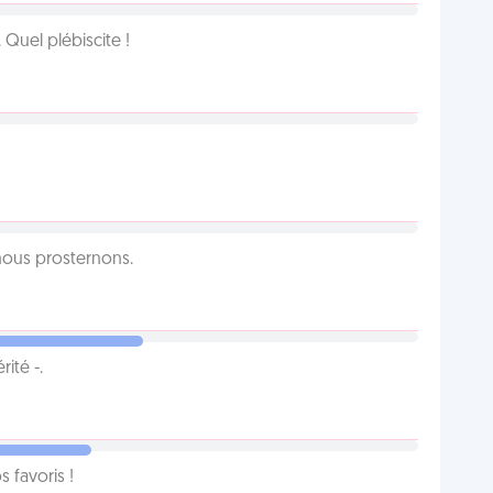
Quel plébiscite !
 nous prosternons.
ité -.
favoris !