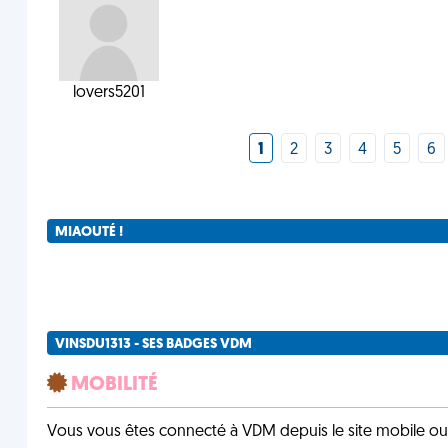
lovers5201
1
2
3
4
5
6
MIAOUTÉ !
VINSDU1313 - SES BADGES VDM
MOBILITÉ
Vous vous êtes connecté à VDM depuis le site mobile ou un