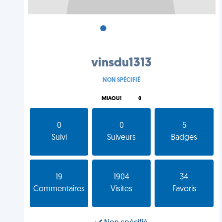
•
•
•
vinsdu1313
NON SPÉCIFIÉ
MIAOU!
0
0
0
5
Suivi
Suiveurs
Badges
19
1904
34
Commentaires
Visites
Favoris