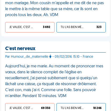
mon mariage. Mon cousin m'appelle et me dit de ne pas
le mettre à la même table que sa mère, car ils sont en
procès tous les deux. Ah. VDM
JE VALIDE, C'EST UNE VDM
3 692
TU L'AS BIEN MÉRITÉ
323
C'est nerveux
Par Humour_de_maternelle
- 09/02/2016 15:10 - France
Aujourd'hui, je me marie. Au moment de prononcer mes
vœux, dans le silence complet de l'église en
recueillement, j'ai pensé subitement que si quelqu'un
lâchait une caisse, ça risquait de résonner drôlement.
C'est con, mais j'ai ri. Comme une folle. Sans pouvoir
m'arrêter. Pendant 10 minutes. VDM
JE VALIDE, C'EST UNE VDM
69 350
TU L'AS BIEN MÉRITÉ
10 246