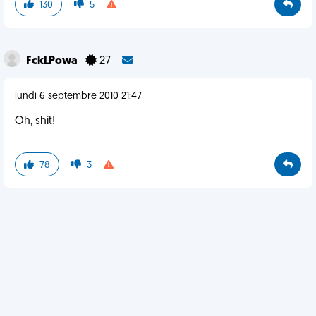
130
5
FckLPowa
27
lundi 6 septembre 2010 21:47
Oh, shit!
78
3