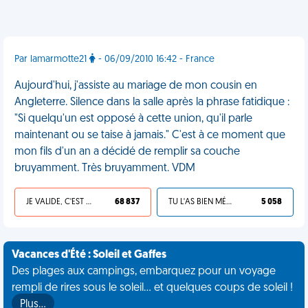
Par lamarmotte21
- 06/09/2010 16:42 - France
Aujourd'hui, j'assiste au mariage de mon cousin en
Angleterre. Silence dans la salle après la phrase fatidique :
"Si quelqu'un est opposé à cette union, qu'il parle
maintenant ou se taise à jamais." C'est à ce moment que
mon fils d'un an a décidé de remplir sa couche
bruyamment. Très bruyamment. VDM
JE VALIDE, C'EST UNE VDM
68 837
TU L'AS BIEN MÉRITÉ
5 058
Vacances d'Été : Soleil et Gaffes
Des plages aux campings, embarquez pour un voyage
rempli de rires sous le soleil... et quelques coups de soleil !
Plus…