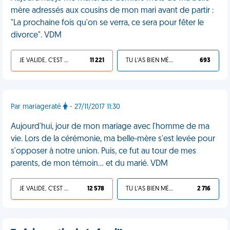
mère adressés aux cousins de mon mari avant de partir :
"La prochaine fois qu'on se verra, ce sera pour fêter le
divorce". VDM
JE VALIDE, C'EST UNE VDM
11 221
TU L'AS BIEN MÉRITÉ
693
Par mariageraté
- 27/11/2017 11:30
Aujourd'hui, jour de mon mariage avec l'homme de ma
vie. Lors de la cérémonie, ma belle-mère s'est levée pour
s'opposer à notre union. Puis, ce fut au tour de mes
parents, de mon témoin... et du marié. VDM
JE VALIDE, C'EST UNE VDM
12 578
TU L'AS BIEN MÉRITÉ
2 716