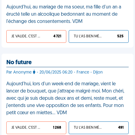
Aujourd'hui, au mariage de ma soeur, ma fille d'un an a
éructé telle un alcoolique bedonnant au moment de
l'échange des consentements. VDM
JE VALIDE, C'EST UNE VDM
4 721
TU L'AS BIEN MÉRITÉ
525
No future
Par Anonyme
- 20/06/2025 06:20 - France - Dijon
Aujourd'hui, lors d'un week-end de mariage, vient le
lancer de bouquet, que j'attrape malgré moi. Mon chéri,
avec qui je suis depuis deux ans et demi, reste muet, et
j'entends une vive opposition de ses enfants. Pour mon
petit cœur en miettes… VDM
JE VALIDE, C'EST UNE VDM
1 268
TU L'AS BIEN MÉRITÉ
491