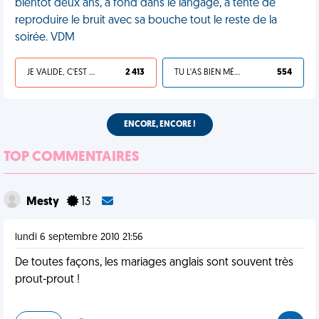
bientôt deux ans, à fond dans le langage, a tenté de
reproduire le bruit avec sa bouche tout le reste de la
soirée. VDM
JE VALIDE, C'EST UNE VDM
2 413
TU L'AS BIEN MÉRITÉ
554
ENCORE, ENCORE !
TOP COMMENTAIRES
Mesty
13
lundi 6 septembre 2010 21:56
De toutes façons, les mariages anglais sont souvent très
prout-prout !