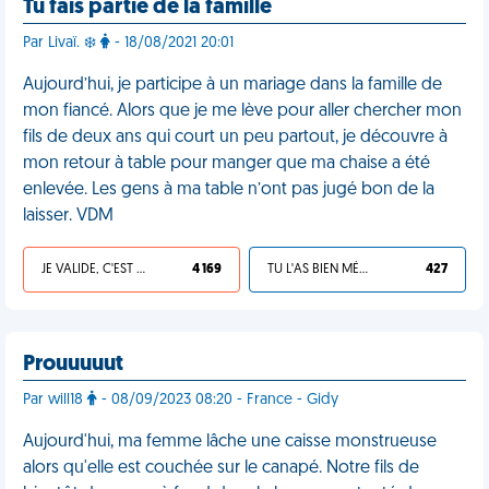
Tu fais partie de la famille
Par Livaï. ❄️
- 18/08/2021 20:01
Aujourd’hui, je participe à un mariage dans la famille de
mon fiancé. Alors que je me lève pour aller chercher mon
fils de deux ans qui court un peu partout, je découvre à
mon retour à table pour manger que ma chaise a été
enlevée. Les gens à ma table n’ont pas jugé bon de la
laisser. VDM
JE VALIDE, C'EST UNE VDM
4 169
TU L'AS BIEN MÉRITÉ
427
Prouuuuut
Par will18
- 08/09/2023 08:20 - France - Gidy
Aujourd'hui, ma femme lâche une caisse monstrueuse
alors qu'elle est couchée sur le canapé. Notre fils de