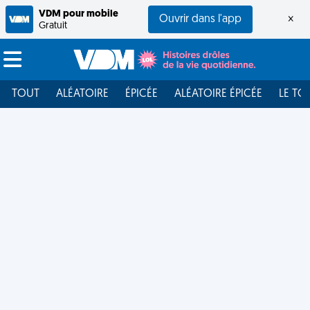
VDM pour mobile
Ouvrir dans l'app
×
Gratuit
TOUT
ALÉATOIRE
ÉPICÉE
ALÉATOIRE ÉPICÉE
LE TO