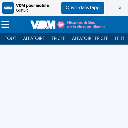
VDM pour mobile
Ouvrir dans l'app
×
Gratuit
TOUT
ALÉATOIRE
ÉPICÉE
ALÉATOIRE ÉPICÉE
LE TO