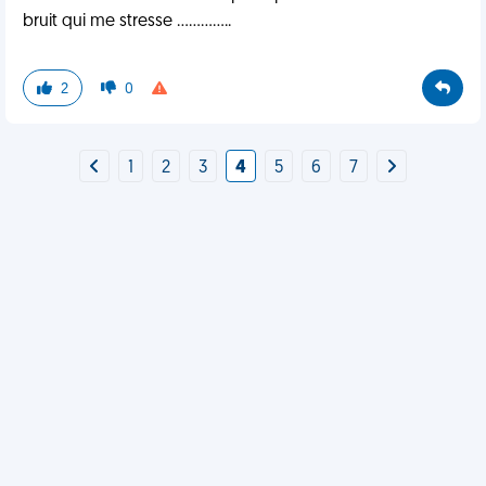
bruit qui me stresse ..............
2
0
1
2
3
4
5
6
7