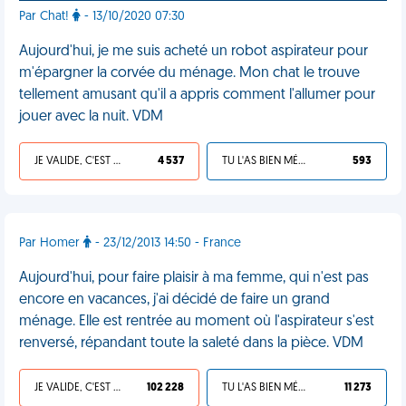
Par Chat!
- 13/10/2020 07:30
Aujourd'hui, je me suis acheté un robot aspirateur pour
m'épargner la corvée du ménage. Mon chat le trouve
tellement amusant qu'il a appris comment l'allumer pour
jouer avec la nuit. VDM
JE VALIDE, C'EST UNE VDM
4 537
TU L'AS BIEN MÉRITÉ
593
Par Homer
- 23/12/2013 14:50 - France
Aujourd'hui, pour faire plaisir à ma femme, qui n'est pas
encore en vacances, j'ai décidé de faire un grand
ménage. Elle est rentrée au moment où l'aspirateur s'est
renversé, répandant toute la saleté dans la pièce. VDM
JE VALIDE, C'EST UNE VDM
102 228
TU L'AS BIEN MÉRITÉ
11 273