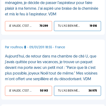
ménagère, je décide de passer l'aspirateur pour faire
plaisir à ma femme. J'ai aspiré une braise de la cheminée
et mis le feu à l'aspirateur. VDM
JE VALIDE, C'EST UNE VDM
70 299
TU L'AS BIEN MÉRITÉ
19 016
Par roufinou
- 09/01/2011 18:55 - France
Aujourd'hui, de retour dans ma chambre de cité U, que
j'avais quittée pour les vacances, je trouve un paquet
devant ma porte avec un petit mot : "Parce que là c'est
plus possible, joyeux Noël tout de même." Mes voisines
m'ont offert une serpillière et du désodorisant. VDM
JE VALIDE, C'EST UNE VDM
50 143
TU L'AS BIEN MÉRITÉ
36 975