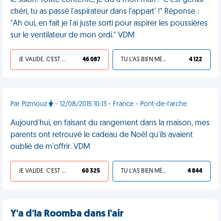
le salon. Toute contente, je dis à mon mari : "C'est génial
chéri, tu as passé l'aspirateur dans l'appart' !" Réponse :
"Ah oui, en fait je l'ai juste sorti pour aspirer les poussières
sur le ventilateur de mon ordi." VDM
JE VALIDE, C'EST UNE VDM
46 087
TU L'AS BIEN MÉRITÉ
4 122
Par Pizmouz
- 12/08/2015 10:13 - France - Pont-de-l'arche
Aujourd'hui, en faisant du rangement dans la maison, mes
parents ont retrouvé le cadeau de Noël qu'ils avaient
oublié de m'offrir. VDM
JE VALIDE, C'EST UNE VDM
60 325
TU L'AS BIEN MÉRITÉ
4 844
Y'a d'la Roomba dans l'air