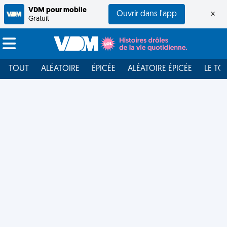
VDM pour mobile
Ouvrir dans l'app
×
Gratuit
TOUT
ALÉATOIRE
ÉPICÉE
ALÉATOIRE ÉPICÉE
LE TO