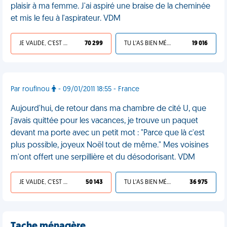
plaisir à ma femme. J'ai aspiré une braise de la cheminée
et mis le feu à l'aspirateur. VDM
JE VALIDE, C'EST UNE VDM
70 299
TU L'AS BIEN MÉRITÉ
19 016
Par roufinou
- 09/01/2011 18:55 - France
Aujourd'hui, de retour dans ma chambre de cité U, que
j'avais quittée pour les vacances, je trouve un paquet
devant ma porte avec un petit mot : "Parce que là c'est
plus possible, joyeux Noël tout de même." Mes voisines
m'ont offert une serpillière et du désodorisant. VDM
JE VALIDE, C'EST UNE VDM
50 143
TU L'AS BIEN MÉRITÉ
36 975
Tache ménagère