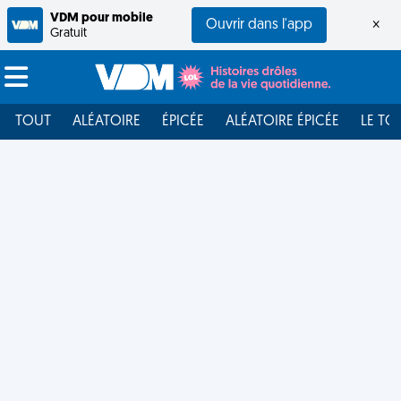
VDM pour mobile
Ouvrir dans l'app
×
Gratuit
TOUT
ALÉATOIRE
ÉPICÉE
ALÉATOIRE ÉPICÉE
LE TO