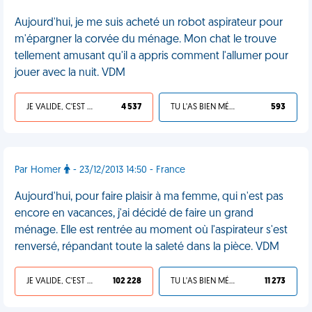
Aujourd'hui, je me suis acheté un robot aspirateur pour
m'épargner la corvée du ménage. Mon chat le trouve
tellement amusant qu'il a appris comment l'allumer pour
jouer avec la nuit. VDM
JE VALIDE, C'EST UNE VDM
4 537
TU L'AS BIEN MÉRITÉ
593
Par Homer
- 23/12/2013 14:50 - France
Aujourd'hui, pour faire plaisir à ma femme, qui n'est pas
encore en vacances, j'ai décidé de faire un grand
ménage. Elle est rentrée au moment où l'aspirateur s'est
renversé, répandant toute la saleté dans la pièce. VDM
JE VALIDE, C'EST UNE VDM
102 228
TU L'AS BIEN MÉRITÉ
11 273