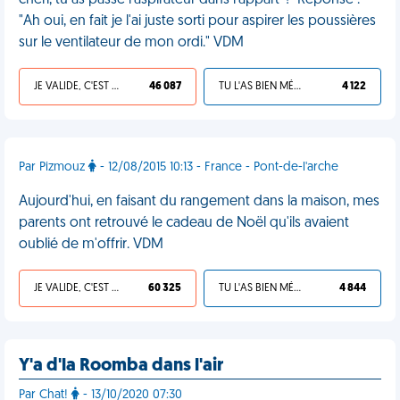
chéri, tu as passé l'aspirateur dans l'appart' !" Réponse :
"Ah oui, en fait je l'ai juste sorti pour aspirer les poussières
sur le ventilateur de mon ordi." VDM
JE VALIDE, C'EST UNE VDM
46 087
TU L'AS BIEN MÉRITÉ
4 122
Par Pizmouz
- 12/08/2015 10:13 - France - Pont-de-l'arche
Aujourd'hui, en faisant du rangement dans la maison, mes
parents ont retrouvé le cadeau de Noël qu'ils avaient
oublié de m'offrir. VDM
JE VALIDE, C'EST UNE VDM
60 325
TU L'AS BIEN MÉRITÉ
4 844
Y'a d'la Roomba dans l'air
Par Chat!
- 13/10/2020 07:30