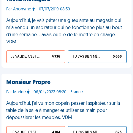
Par Anonyme
- 07/07/2019 08:30
Aujourd'hui, je vais péter une gueulante au magasin qui
m'a vendu un aspirateur qui ne fonctionne plus au bout
d'une semaine. J'avais oublié de le mettre en charge.
VDM
JE VALIDE, C'EST UNE VDM
4 736
TU L'AS BIEN MÉRITÉ
5 660
Monsieur Propre
Par Marine
- 06/04/2023 08:20 - France
Aujourd'hui, j'ai vu mon copain passer l'aspirateur sur la
table de la salle à manger et utiliser sa main pour
dépoussiérer les meubles. VDM
JE VALIDE, C'EST UNE VDM
4 104
TU L'AS BIEN MÉRITÉ
823