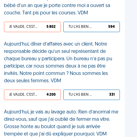
bébé d’un an que je porte contre moi a ouvert sa
couche. Tant pis pour les courses. VDM
JE VALIDE, C'EST UNE VDM
5 802
TU L'AS BIEN MÉRITÉ
594
Aujourd’hui, dîner d’affaires avec un client. Notre
responsable décide qu’un seul représentant de
chaque bureau y participera. Un bureau n’a pas pu
participer, car nous sommes deux à ne pas être
invités. Notre point commun ? Nous sommes les
deux seules femmes. VDM
JE VALIDE, C'EST UNE VDM
4 200
TU L'AS BIEN MÉRITÉ
331
Aujourd’hui, je vais au lavage auto. Rien d’anormal me
direz-vous, sauf que j’ai oublié de fermer ma vitre.
Grosse honte au boulot quand je suis arrivée
trempée et que j’ai dû expliquer pourquoi. VDM