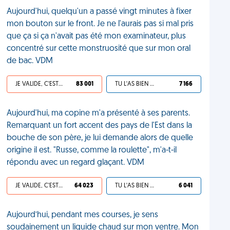
Aujourd'hui, quelqu'un a passé vingt minutes à fixer
mon bouton sur le front. Je ne l'aurais pas si mal pris
que ça si ça n'avait pas été mon examinateur, plus
concentré sur cette monstruosité que sur mon oral
de bac. VDM
JE VALIDE, C'EST UNE VDM
83 001
TU L'AS BIEN MÉRITÉ
7 166
Aujourd'hui, ma copine m'a présenté à ses parents.
Remarquant un fort accent des pays de l'Est dans la
bouche de son père, je lui demande alors de quelle
origine il est. "Russe, comme la roulette", m'a-t-il
répondu avec un regard glaçant. VDM
JE VALIDE, C'EST UNE VDM
64 023
TU L'AS BIEN MÉRITÉ
6 041
Aujourd’hui, pendant mes courses, je sens
soudainement un liquide chaud sur mon ventre. Mon