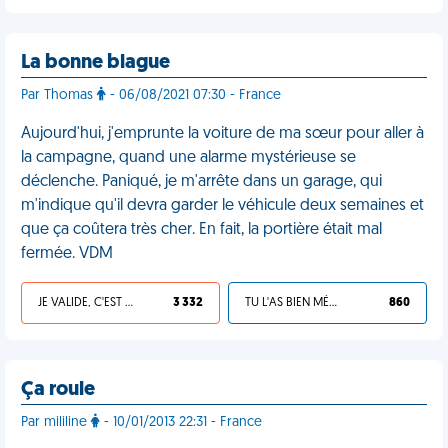
La bonne blague
Par Thomas
- 06/08/2021 07:30 - France
Aujourd'hui, j'emprunte la voiture de ma sœur pour aller à
la campagne, quand une alarme mystérieuse se
déclenche. Paniqué, je m'arrête dans un garage, qui
m'indique qu'il devra garder le véhicule deux semaines et
que ça coûtera très cher. En fait, la portière était mal
fermée. VDM
JE VALIDE, C'EST UNE VDM
3 332
TU L'AS BIEN MÉRITÉ
860
Ça roule
Par mililine
- 10/01/2013 22:31 - France