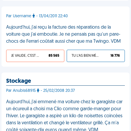
Par Username
- 13/04/2011 22:40
Aujourd'hui, j'ai reçu la facture des réparations de la
voiture que j'ai emboutie. Je ne pensais pas qu'un pare-
chocs de Ferrari coûtait aussi cher que ma Twingo. VDM
JE VALIDE, C'EST UNE VDM
85 565
TU L'AS BIEN MÉRITÉ
16 776
Stockage
Par Anubis68915
- 25/02/2008 20:37
Aujourd'hui, j'ai emmené ma voiture chez le garagiste car
un écureuil a choisi ma Clio comme garde-manger pour
l'hiver. Le garagiste a aspiré un kilo de noisettes coincées
dans la ventilation et changé le ventilateur grillé. Ça m'a
coûté soixante-dix euros quand même. VDM