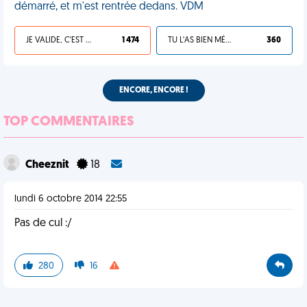
démarré, et m'est rentrée dedans. VDM
JE VALIDE, C'EST UNE VDM
1 474
TU L'AS BIEN MÉRITÉ
360
ENCORE, ENCORE !
TOP COMMENTAIRES
Cheeznit
18
lundi 6 octobre 2014 22:55
Pas de cul :/
280
16