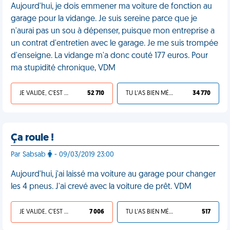
Aujourd'hui, je dois emmener ma voiture de fonction au
garage pour la vidange. Je suis sereine parce que je
n'aurai pas un sou à dépenser, puisque mon entreprise a
un contrat d'entretien avec le garage. Je me suis trompée
d'enseigne. La vidange m'a donc couté 177 euros. Pour
ma stupidité chronique, VDM
JE VALIDE, C'EST UNE VDM
52 710
TU L'AS BIEN MÉRITÉ
34 770
Ça roule !
Par Sabsab
- 09/03/2019 23:00
Aujourd'hui, j'ai laissé ma voiture au garage pour changer
les 4 pneus. J'ai crevé avec la voiture de prêt. VDM
JE VALIDE, C'EST UNE VDM
7 006
TU L'AS BIEN MÉRITÉ
517