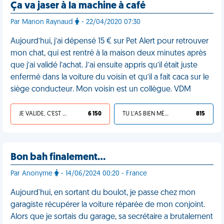
Ça va jaser à la machine à café
Par Manon Raynaud
- 22/04/2020 07:30
Aujourd’hui, j’ai dépensé 15 € sur Pet Alert pour retrouver
mon chat, qui est rentré à la maison deux minutes après
que j’ai validé l’achat. J’ai ensuite appris qu’il était juste
enfermé dans la voiture du voisin et qu’il a fait caca sur le
siège conducteur. Mon voisin est un collègue. VDM
JE VALIDE, C'EST UNE VDM
6 150
TU L'AS BIEN MÉRITÉ
815
Bon bah finalement…
Par Anonyme
- 14/06/2024 00:20 - France
Aujourd'hui, en sortant du boulot, je passe chez mon
garagiste récupérer la voiture réparée de mon conjoint.
Alors que je sortais du garage, sa secrétaire a brutalement