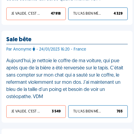
JE VALIDE, C'EST UNE VDM
47 918
TU L'AS BIEN MÉRITÉ
4 329
Sale bête
Par Anonyme
- 24/01/2023 16:20 - France
Aujourd'hui, je nettoie le coffre de ma voiture, qui pue
après que de la bière a été renversée sur le tapis. C'était
sans compter sur mon chat qui a sauté sur le coffre, le
refermant violemment sur mon dos. J'ai maintenant un
bleu de la taille d'un poing et besoin de voir un
ostéopathe. VDM
JE VALIDE, C'EST UNE VDM
3 549
TU L'AS BIEN MÉRITÉ
703