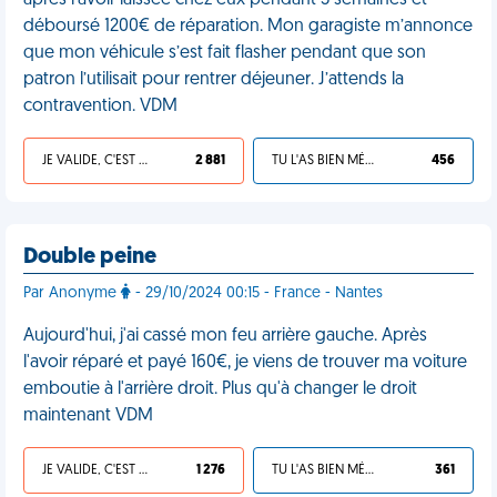
après l’avoir laissée chez eux pendant 3 semaines et
déboursé 1200€ de réparation. Mon garagiste m’annonce
que mon véhicule s’est fait flasher pendant que son
patron l’utilisait pour rentrer déjeuner. J’attends la
contravention. VDM
JE VALIDE, C'EST UNE VDM
2 881
TU L'AS BIEN MÉRITÉ
456
Double peine
Par Anonyme
- 29/10/2024 00:15 - France - Nantes
Aujourd'hui, j'ai cassé mon feu arrière gauche. Après
l'avoir réparé et payé 160€, je viens de trouver ma voiture
emboutie à l'arrière droit. Plus qu'à changer le droit
maintenant VDM
JE VALIDE, C'EST UNE VDM
1 276
TU L'AS BIEN MÉRITÉ
361