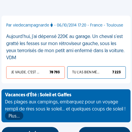
Par viedecampagnarde
- 06/10/2014 17:20 - France - Toulouse
Aujourd'hui, j'ai dépensé 220€ au garage. Un cheval s'est
gratté les fesses sur mon rétroviseur gauche, sous les
yeux terrorisés de mon petit ami enfermé dans la voiture.
VDM
JE VALIDE, C'EST UNE VDM
78 793
TU L'AS BIEN MÉRITÉ
7 223
Vacances d'Été : Soleil et Gaffes
Des plages aux campings, embarquez pour un voyage
rempli de rires sous le soleil... et quelques coups de soleil !
Plus…