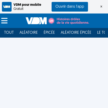
VDM pour mobile
Ouvrir dans l'app
×
Gratuit
TOUT
ALÉATOIRE
ÉPICÉE
ALÉATOIRE ÉPICÉE
LE TO