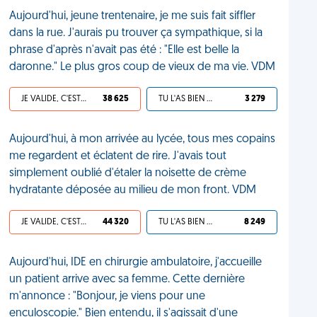
Aujourd'hui, jeune trentenaire, je me suis fait siffler
dans la rue. J'aurais pu trouver ça sympathique, si la
phrase d'après n'avait pas été : "Elle est belle la
daronne." Le plus gros coup de vieux de ma vie. VDM
JE VALIDE, C'EST UNE VDM
38 625
TU L'AS BIEN MÉRITÉ
3 279
Aujourd'hui, à mon arrivée au lycée, tous mes copains
me regardent et éclatent de rire. J'avais tout
simplement oublié d'étaler la noisette de crème
hydratante déposée au milieu de mon front. VDM
JE VALIDE, C'EST UNE VDM
44 320
TU L'AS BIEN MÉRITÉ
8 249
Aujourd'hui, IDE en chirurgie ambulatoire, j'accueille
un patient arrive avec sa femme. Cette dernière
m'annonce : "Bonjour, je viens pour une
enculoscopie." Bien entendu, il s'agissait d'une