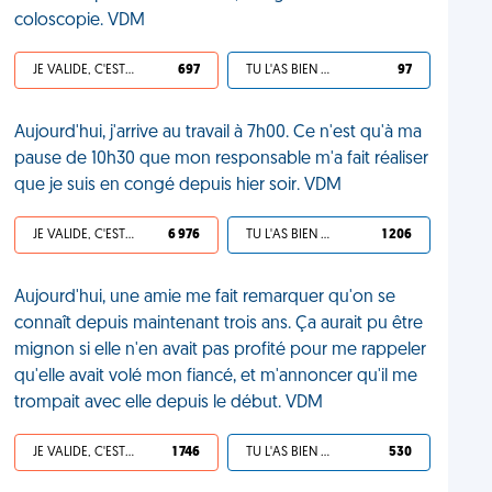
coloscopie. VDM
JE VALIDE, C'EST UNE VDM
697
TU L'AS BIEN MÉRITÉ
97
Aujourd'hui, j'arrive au travail à 7h00. Ce n'est qu'à ma
pause de 10h30 que mon responsable m'a fait réaliser
que je suis en congé depuis hier soir. VDM
JE VALIDE, C'EST UNE VDM
6 976
TU L'AS BIEN MÉRITÉ
1 206
Aujourd'hui, une amie me fait remarquer qu'on se
connaît depuis maintenant trois ans. Ça aurait pu être
mignon si elle n'en avait pas profité pour me rappeler
qu'elle avait volé mon fiancé, et m'annoncer qu'il me
trompait avec elle depuis le début. VDM
JE VALIDE, C'EST UNE VDM
1 746
TU L'AS BIEN MÉRITÉ
530