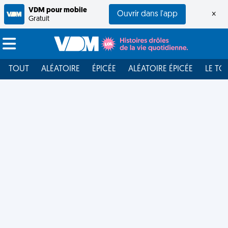
VDM pour mobile
Ouvrir dans l'app
×
Gratuit
TOUT
ALÉATOIRE
ÉPICÉE
ALÉATOIRE ÉPICÉE
LE TO