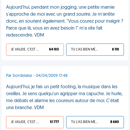
Aujourd'hui, pendant mon jogging, une petite mamie
s'approche de moi avec un grand sourire. Je m'arrête
donc, en souriant également. "Vous courez pour maigrir ?
Parce que là, vous en avez besoin !" m'a vite fait
redescendre. VDM
JE VALIDE, C'EST UNE VDM
64 103
TU L'AS BIEN MÉRITÉ
6 110
Par bordelaise - 04/04/2009 17:48
Aujourd'hui, je fais un petit footing, la musique dans les
oreilles. Je sens quelqu'un agripper ma capuche. Je hurle,
me débats et alarme les coureurs autour de moi. C'était
une branche. VDM
JE VALIDE, C'EST UNE VDM
51 777
TU L'AS BIEN MÉRITÉ
8 680