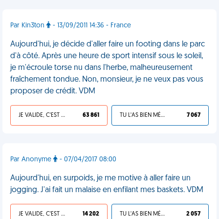
Par Kin3ton
- 13/09/2011 14:36 - France
Aujourd'hui, je décide d'aller faire un footing dans le parc
d'à côté. Après une heure de sport intensif sous le soleil,
je m'écroule torse nu dans l'herbe, malheureusement
fraîchement tondue. Non, monsieur, je ne veux pas vous
proposer de crédit. VDM
JE VALIDE, C'EST UNE VDM
63 861
TU L'AS BIEN MÉRITÉ
7 067
Par Anonyme
- 07/04/2017 08:00
Aujourd'hui, en surpoids, je me motive à aller faire un
jogging. J'ai fait un malaise en enfilant mes baskets. VDM
JE VALIDE, C'EST UNE VDM
14 202
TU L'AS BIEN MÉRITÉ
2 057