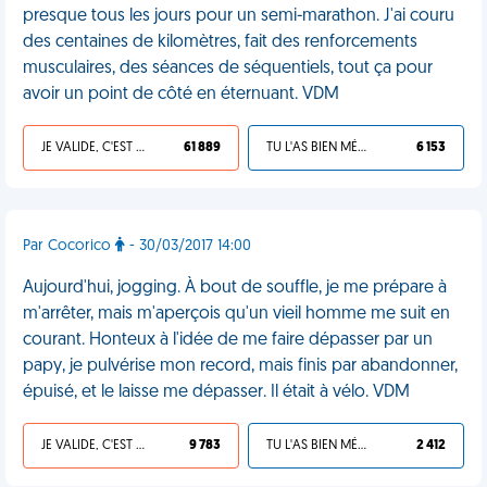
presque tous les jours pour un semi-marathon. J'ai couru
des centaines de kilomètres, fait des renforcements
musculaires, des séances de séquentiels, tout ça pour
avoir un point de côté en éternuant. VDM
JE VALIDE, C'EST UNE VDM
61 889
TU L'AS BIEN MÉRITÉ
6 153
Par Cocorico
- 30/03/2017 14:00
Aujourd'hui, jogging. À bout de souffle, je me prépare à
m'arrêter, mais m'aperçois qu'un vieil homme me suit en
courant. Honteux à l'idée de me faire dépasser par un
papy, je pulvérise mon record, mais finis par abandonner,
épuisé, et le laisse me dépasser. Il était à vélo. VDM
JE VALIDE, C'EST UNE VDM
9 783
TU L'AS BIEN MÉRITÉ
2 412