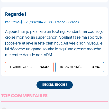
Regarde !
Par Rizma
- 29/08/2014 20:30 - France - Grâces
Aujourd'hui, je pars faire un footing. Pendant ma course je
croise mon voisin super canon. Voulant faire ma sportive,
j’accélère et lève la tête bien haut. Arrivée à son niveau, je
lui décoche un grand sourire lorsqu'une grosse mouche
me rentre dans le nez. VDM
JE VALIDE, C'EST UNE VDM
102 354
TU L'AS BIEN MÉRITÉ
13 403
ENCORE, ENCORE !
TOP COMMENTAIRES