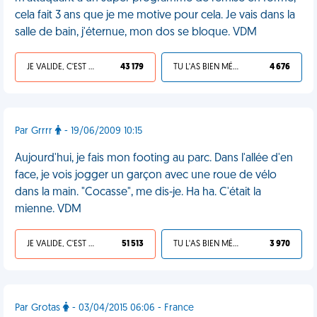
cela fait 3 ans que je me motive pour cela. Je vais dans la
salle de bain, j'éternue, mon dos se bloque. VDM
JE VALIDE, C'EST UNE VDM
43 179
TU L'AS BIEN MÉRITÉ
4 676
Par Grrrr
- 19/06/2009 10:15
Aujourd'hui, je fais mon footing au parc. Dans l'allée d'en
face, je vois jogger un garçon avec une roue de vélo
dans la main. "Cocasse", me dis-je. Ha ha. C'était la
mienne. VDM
JE VALIDE, C'EST UNE VDM
51 513
TU L'AS BIEN MÉRITÉ
3 970
Par Grotas
- 03/04/2015 06:06 - France