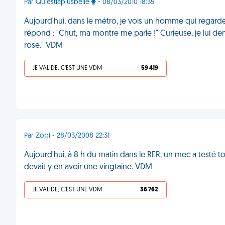
Par Quiestlaplusbelle
- 08/03/2010 18:39
Aujourd'hui, dans le métro, je vois un homme qui regarde
répond : "Chut, ma montre me parle !" Curieuse, je lui dema
rose." VDM
JE VALIDE, C'EST UNE VDM
59 419
Par Zopi - 28/03/2008 22:31
Aujourd'hui, à 8 h du matin dans le RER, un mec a testé t
devait y en avoir une vingtaine. VDM
JE VALIDE, C'EST UNE VDM
36 762