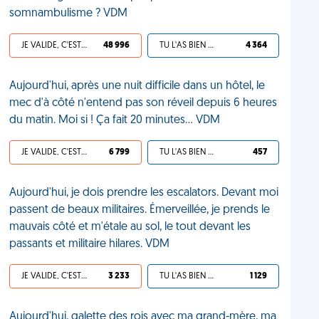
somnambulisme ? VDM
JE VALIDE, C'EST UNE VDM
48 996
TU L'AS BIEN MÉRITÉ
4 364
Aujourd'hui, après une nuit difficile dans un hôtel, le
mec d'à côté n'entend pas son réveil depuis 6 heures
du matin. Moi si ! Ça fait 20 minutes... VDM
JE VALIDE, C'EST UNE VDM
6 799
TU L'AS BIEN MÉRITÉ
457
Aujourd'hui, je dois prendre les escalators. Devant moi
passent de beaux militaires. Émerveillée, je prends le
mauvais côté et m'étale au sol, le tout devant les
passants et militaire hilares. VDM
JE VALIDE, C'EST UNE VDM
3 233
TU L'AS BIEN MÉRITÉ
1 129
Aujourd'hui, galette des rois avec ma grand-mère, ma