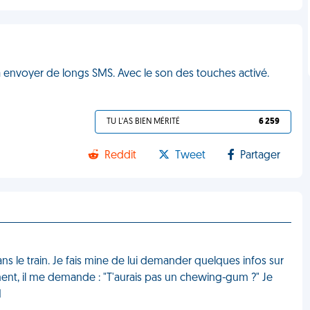
t à envoyer de longs SMS. Avec le son des touches activé.
TU L'AS BIEN MÉRITÉ
6 259
Reddit
Tweet
Partager
ns le train. Je fais mine de lui demander quelques infos sur
oment, il me demande : "T'aurais pas un chewing-gum ?" Je
M