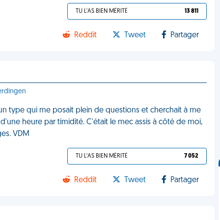
TU L'AS BIEN MÉRITÉ
13 811
Reddit
Tweet
Partager
terdingen
d'un type qui me posait plein de questions et cherchait à me
d'une heure par timidité. C'était le mec assis à côté de moi,
ages. VDM
TU L'AS BIEN MÉRITÉ
7 052
Reddit
Tweet
Partager