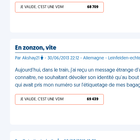
JE VALIDE, C'EST UNE VDM
68 709
En zonzon, vite
Par Akshay21
- 30/06/2013 22:12 - Allemagne - Leinfelden-ech
Aujourd'hui, dans le train, j'ai reçu un message étrange 
connaitre, ne souhaitant dévoiler son identité qu'au bout 
qui avait pris mon numéro sur l'étiquetage de mes bag
JE VALIDE, C'EST UNE VDM
69 439