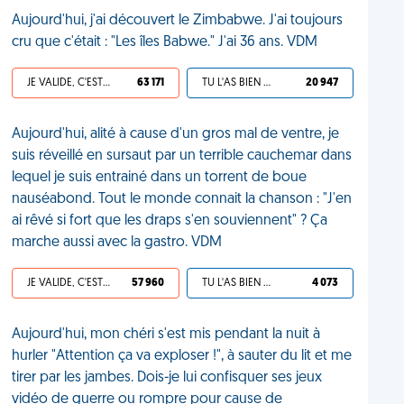
Aujourd'hui, j'ai découvert le Zimbabwe. J'ai toujours
cru que c'était : "Les îles Babwe." J'ai 36 ans. VDM
JE VALIDE, C'EST UNE VDM
63 171
TU L'AS BIEN MÉRITÉ
20 947
Aujourd'hui, alité à cause d'un gros mal de ventre, je
suis réveillé en sursaut par un terrible cauchemar dans
lequel je suis entrainé dans un torrent de boue
nauséabond. Tout le monde connait la chanson : "J'en
ai rêvé si fort que les draps s'en souviennent" ? Ça
marche aussi avec la gastro. VDM
JE VALIDE, C'EST UNE VDM
57 960
TU L'AS BIEN MÉRITÉ
4 073
Aujourd'hui, mon chéri s'est mis pendant la nuit à
hurler "Attention ça va exploser !", à sauter du lit et me
tirer par les jambes. Dois-je lui confisquer ses jeux
vidéo de guerre ou rompre pour cause de