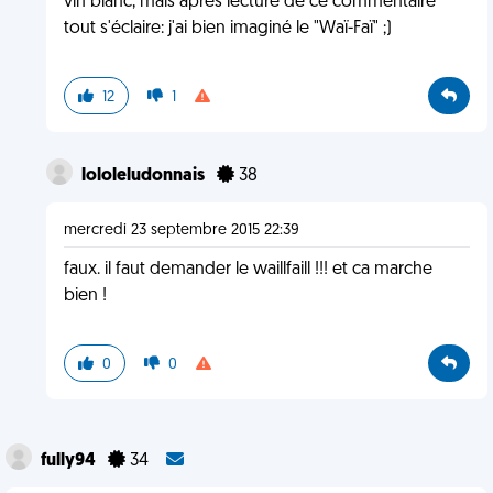
vin blanc, mais après lecture de ce commentaire
tout s'éclaire: j'ai bien imaginé le "Waï-Faï" ;)
12
1
lololeludonnais
38
mercredi 23 septembre 2015 22:39
faux. il faut demander le waillfaill !!! et ca marche
bien !
0
0
fully94
34