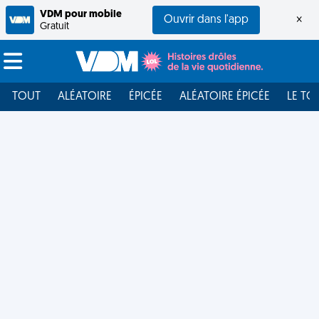
VDM pour mobile
Ouvrir dans l'app
×
Gratuit
TOUT
ALÉATOIRE
ÉPICÉE
ALÉATOIRE ÉPICÉE
LE TO