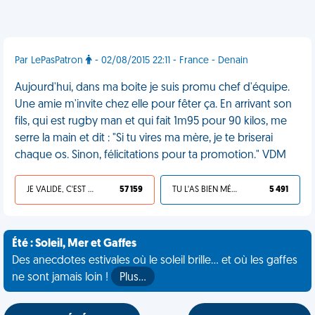
Par LePasPatron
- 02/08/2015 22:11 - France - Denain
Aujourd'hui, dans ma boite je suis promu chef d'équipe.
Une amie m'invite chez elle pour fêter ça. En arrivant son
fils, qui est rugby man et qui fait 1m95 pour 90 kilos, me
serre la main et dit : "Si tu vires ma mère, je te briserai
chaque os. Sinon, félicitations pour ta promotion." VDM
JE VALIDE, C'EST UNE VDM
57 159
TU L'AS BIEN MÉRITÉ
5 491
Été : Soleil, Mer et Gaffes
Des anecdotes estivales où le soleil brille... et où les gaffes
ne sont jamais loin !
Plus…