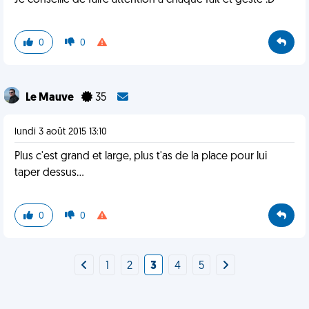
Je conseille de faire attention à chaque fait et geste :D
0
0
Le Mauve
35
lundi 3 août 2015 13:10
Plus c'est grand et large, plus t'as de la place pour lui
taper dessus...
0
0
1
2
3
4
5