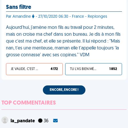
Sans filtre
Par Amandine
- 27/10/2020 06:30 - France - Replonges
Aujourd'hui, j'amène mon fils au travail pour 2 minutes,
mais on croise ma chef dans son bureau. Je dis à mon fils
que c'est ma chef, et elle se présente. Il lui répond : "Mais
nan, t'es une menteuse, maman elle t'appelle toujours 'la
grosse connasse' avec ses copines." VDM
JE VALIDE, C'EST UNE VDM
4 172
TU L'AS BIEN MÉRITÉ
1 852
ENCORE, ENCORE !
TOP COMMENTAIRES
la_pandate
36