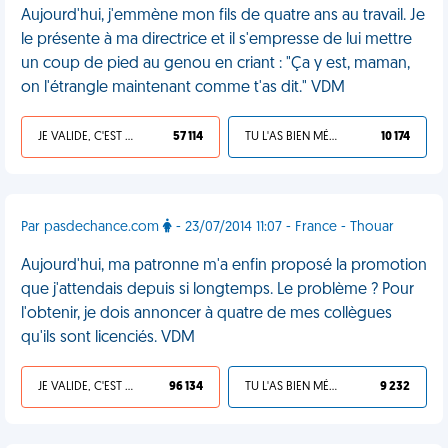
Aujourd'hui, j'emmène mon fils de quatre ans au travail. Je
le présente à ma directrice et il s'empresse de lui mettre
un coup de pied au genou en criant : "Ça y est, maman,
on l'étrangle maintenant comme t'as dit." VDM
JE VALIDE, C'EST UNE VDM
57 114
TU L'AS BIEN MÉRITÉ
10 174
Par pasdechance.com
- 23/07/2014 11:07 - France - Thouar
Aujourd'hui, ma patronne m'a enfin proposé la promotion
que j'attendais depuis si longtemps. Le problème ? Pour
l'obtenir, je dois annoncer à quatre de mes collègues
qu'ils sont licenciés. VDM
JE VALIDE, C'EST UNE VDM
96 134
TU L'AS BIEN MÉRITÉ
9 232