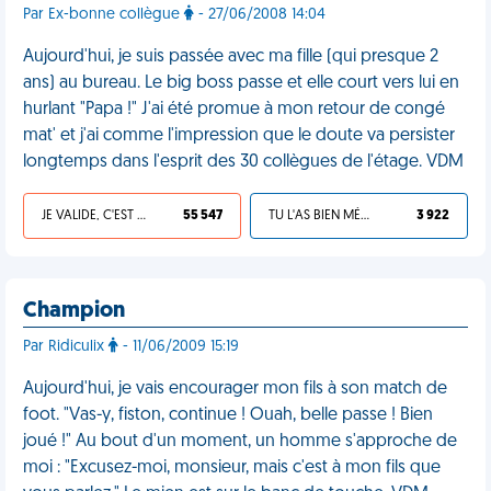
Par Ex-bonne collègue
- 27/06/2008 14:04
Aujourd'hui, je suis passée avec ma fille (qui presque 2
ans) au bureau. Le big boss passe et elle court vers lui en
hurlant "Papa !" J'ai été promue à mon retour de congé
mat' et j'ai comme l'impression que le doute va persister
longtemps dans l'esprit des 30 collègues de l'étage. VDM
JE VALIDE, C'EST UNE VDM
55 547
TU L'AS BIEN MÉRITÉ
3 922
Champion
Par Ridiculix
- 11/06/2009 15:19
Aujourd'hui, je vais encourager mon fils à son match de
foot. "Vas-y, fiston, continue ! Ouah, belle passe ! Bien
joué !" Au bout d'un moment, un homme s'approche de
moi : "Excusez-moi, monsieur, mais c'est à mon fils que