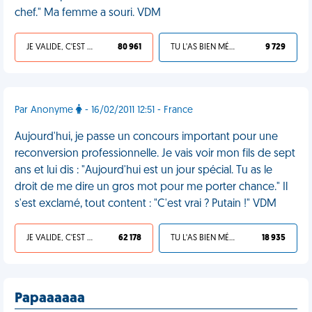
chef." Ma femme a souri. VDM
JE VALIDE, C'EST UNE VDM
80 961
TU L'AS BIEN MÉRITÉ
9 729
Par Anonyme
- 16/02/2011 12:51 - France
Aujourd'hui, je passe un concours important pour une
reconversion professionnelle. Je vais voir mon fils de sept
ans et lui dis : "Aujourd'hui est un jour spécial. Tu as le
droit de me dire un gros mot pour me porter chance." Il
s'est exclamé, tout content : "C'est vrai ? Putain !" VDM
JE VALIDE, C'EST UNE VDM
62 178
TU L'AS BIEN MÉRITÉ
18 935
Papaaaaaa