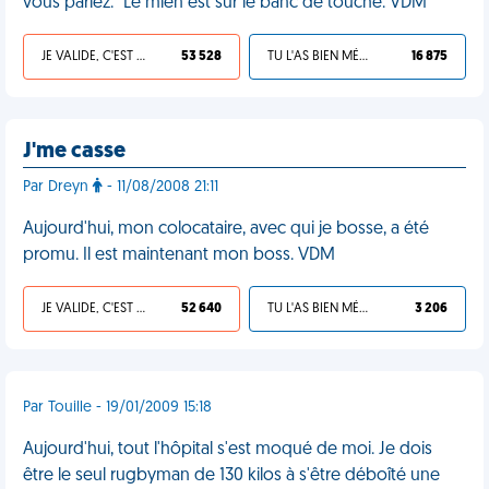
vous parlez." Le mien est sur le banc de touche. VDM
JE VALIDE, C'EST UNE VDM
53 528
TU L'AS BIEN MÉRITÉ
16 875
J'me casse
Par Dreyn
- 11/08/2008 21:11
Aujourd'hui, mon colocataire, avec qui je bosse, a été
promu. Il est maintenant mon boss. VDM
JE VALIDE, C'EST UNE VDM
52 640
TU L'AS BIEN MÉRITÉ
3 206
Par Touille - 19/01/2009 15:18
Aujourd'hui, tout l'hôpital s'est moqué de moi. Je dois
être le seul rugbyman de 130 kilos à s'être déboîté une