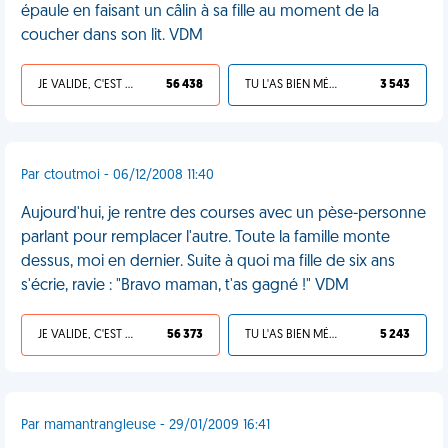
épaule en faisant un câlin à sa fille au moment de la
coucher dans son lit. VDM
JE VALIDE, C'EST UNE VDM
56 438
TU L'AS BIEN MÉRITÉ
3 543
Par ctoutmoi - 06/12/2008 11:40
Aujourd'hui, je rentre des courses avec un pèse-personne
parlant pour remplacer l'autre. Toute la famille monte
dessus, moi en dernier. Suite à quoi ma fille de six ans
s'écrie, ravie : "Bravo maman, t'as gagné !" VDM
JE VALIDE, C'EST UNE VDM
56 373
TU L'AS BIEN MÉRITÉ
5 243
Par mamantrangleuse - 29/01/2009 16:41