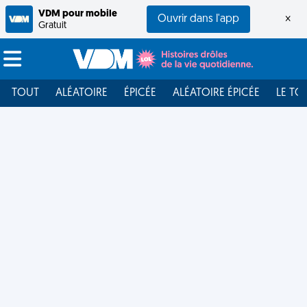
VDM pour mobile
Ouvrir dans l'app
×
Gratuit
TOUT
ALÉATOIRE
ÉPICÉE
ALÉATOIRE ÉPICÉE
LE TO