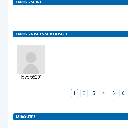
TALOS. - SUIVI
TALOS. - VISITES SUR LA PAGE
lovers5201
1
2
3
4
5
6
MIAOUTÉ !