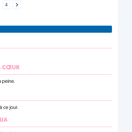
4
 À CŒUR
a peine.
 ce jour.
NJA