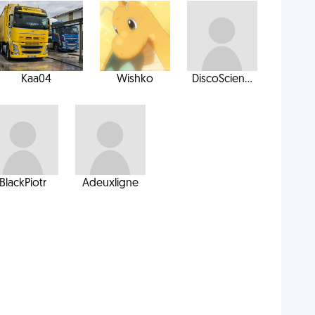
Kaa04
Wishko
DiscoScien...
BlackPiotr
Adeuxligne