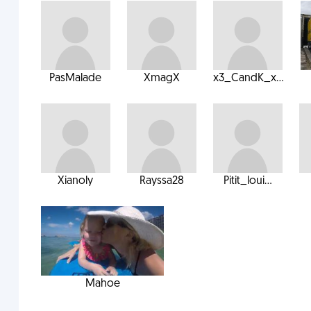
PasMalade
XmagX
x3_CandK_x...
Xianoly
Rayssa28
Pitit_loui...
Mahoe