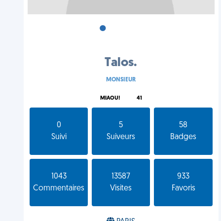
•
•
•
Talos.
MONSIEUR
MIAOU!
41
0
5
58
Suivi
Suiveurs
Badges
1043
13587
933
Commentaires
Visites
Favoris