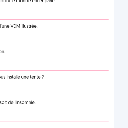
lu dont le monde entier parle.
d'une VDM illustrée.
on.
us installe une tente ?
soit de l'insomnie.