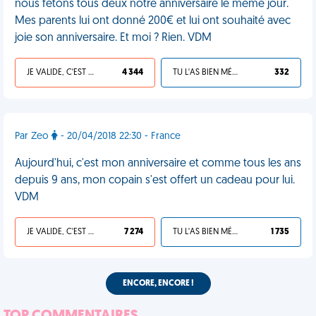
nous fêtons tous deux notre anniversaire le même jour.
Mes parents lui ont donné 200€ et lui ont souhaité avec
joie son anniversaire. Et moi ? Rien. VDM
JE VALIDE, C'EST UNE VDM
4 344
TU L'AS BIEN MÉRITÉ
332
Par Zeo
- 20/04/2018 22:30 - France
Aujourd'hui, c'est mon anniversaire et comme tous les ans
depuis 9 ans, mon copain s'est offert un cadeau pour lui.
VDM
JE VALIDE, C'EST UNE VDM
7 274
TU L'AS BIEN MÉRITÉ
1 735
ENCORE, ENCORE !