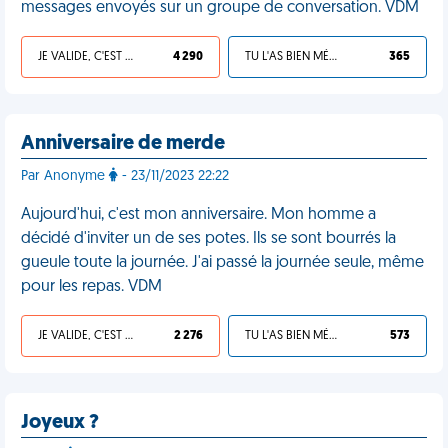
messages envoyés sur un groupe de conversation. VDM
JE VALIDE, C'EST UNE VDM
4 290
TU L'AS BIEN MÉRITÉ
365
Anniversaire de merde
Par Anonyme
- 23/11/2023 22:22
Aujourd'hui, c'est mon anniversaire. Mon homme a
décidé d'inviter un de ses potes. Ils se sont bourrés la
gueule toute la journée. J'ai passé la journée seule, même
pour les repas. VDM
JE VALIDE, C'EST UNE VDM
2 276
TU L'AS BIEN MÉRITÉ
573
Joyeux ?