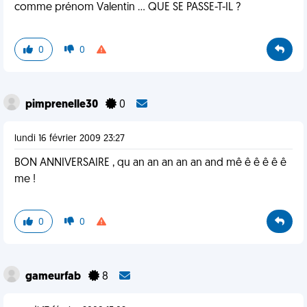
comme prénom Valentin ... QUE SE PASSE-T-IL ?
0
0
pimprenelle30
0
lundi 16 février 2009 23:27
BON ANNIVERSAIRE , qu an an an an an and mê ê ê ê ê ê
me !
0
0
gameurfab
8