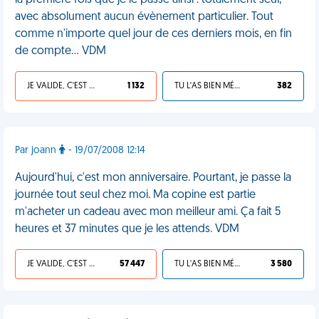
la première fois que je le passe ainsi : totalement seul,
avec absolument aucun évènement particulier. Tout
comme n'importe quel jour de ces derniers mois, en fin
de compte… VDM
JE VALIDE, C'EST UNE VDM
1 132
TU L'AS BIEN MÉRITÉ
382
Par joann
- 19/07/2008 12:14
Aujourd'hui, c'est mon anniversaire. Pourtant, je passe la
journée tout seul chez moi. Ma copine est partie
m'acheter un cadeau avec mon meilleur ami. Ça fait 5
heures et 37 minutes que je les attends. VDM
JE VALIDE, C'EST UNE VDM
57 447
TU L'AS BIEN MÉRITÉ
3 580