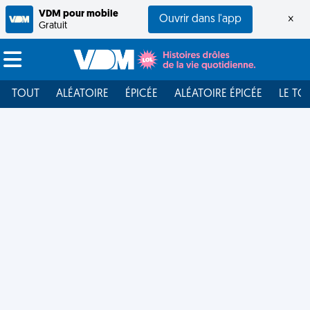
VDM pour mobile
Ouvrir dans l'app
×
Gratuit
TOUT
ALÉATOIRE
ÉPICÉE
ALÉATOIRE ÉPICÉE
LE TO