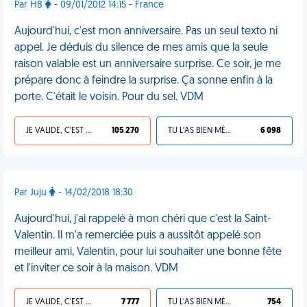
Par HB
- 09/01/2012 14:15 - France
Aujourd'hui, c'est mon anniversaire. Pas un seul texto ni
appel. Je déduis du silence de mes amis que la seule
raison valable est un anniversaire surprise. Ce soir, je me
prépare donc à feindre la surprise. Ça sonne enfin à la
porte. C'était le voisin. Pour du sel. VDM
JE VALIDE, C'EST UNE VDM
105 270
TU L'AS BIEN MÉRITÉ
6 098
Par Juju
- 14/02/2018 18:30
Aujourd'hui, j'ai rappelé à mon chéri que c'est la Saint-
Valentin. Il m'a remerciée puis a aussitôt appelé son
meilleur ami, Valentin, pour lui souhaiter une bonne fête
et l'inviter ce soir à la maison. VDM
JE VALIDE, C'EST UNE VDM
7 777
TU L'AS BIEN MÉRITÉ
754